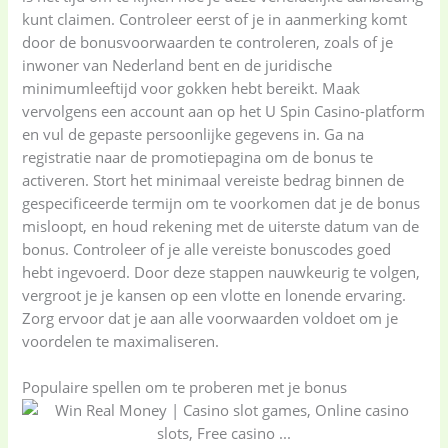
kunt claimen. Controleer eerst of je in aanmerking komt
door de bonusvoorwaarden te controleren, zoals of je
inwoner van Nederland bent en de juridische
minimumleeftijd voor gokken hebt bereikt. Maak
vervolgens een account aan op het U Spin Casino-platform
en vul de gepaste persoonlijke gegevens in. Ga na
registratie naar de promotiepagina om de bonus te
activeren. Stort het minimaal vereiste bedrag binnen de
gespecificeerde termijn om te voorkomen dat je de bonus
misloopt, en houd rekening met de uiterste datum van de
bonus. Controleer of je alle vereiste bonuscodes goed
hebt ingevoerd. Door deze stappen nauwkeurig te volgen,
vergroot je je kansen op een vlotte en lonende ervaring.
Zorg ervoor dat je aan alle voorwaarden voldoet om je
voordelen te maximaliseren.
Populaire spellen om te proberen met je bonus
Baby
(5)
Bathroom