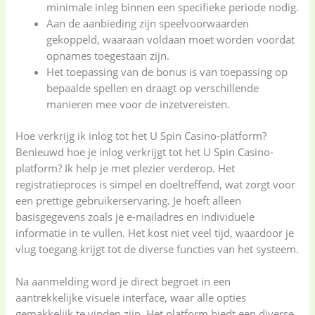
minimale inleg binnen een specifieke periode nodig.
Aan de aanbieding zijn speelvoorwaarden
gekoppeld, waaraan voldaan moet worden voordat
opnames toegestaan zijn.
Het toepassing van de bonus is van toepassing op
bepaalde spellen en draagt op verschillende
manieren mee voor de inzetvereisten.
Hoe verkrijg ik inlog tot het U Spin Casino-platform?
Benieuwd hoe je inlog verkrijgt tot het U Spin Casino-
platform? Ik help je met plezier verderop. Het
registratieproces is simpel en doeltreffend, wat zorgt voor
een prettige gebruikerservaring. Je hoeft alleen
basisgegevens zoals je e-mailadres en individuele
informatie in te vullen. Het kost niet veel tijd, waardoor je
vlug toegang krijgt tot de diverse functies van het systeem.
Na aanmelding word je direct begroet in een
aantrekkelijke visuele interface, waar alle opties
gemakkelijk te vinden zijn. Het platform biedt een diverse