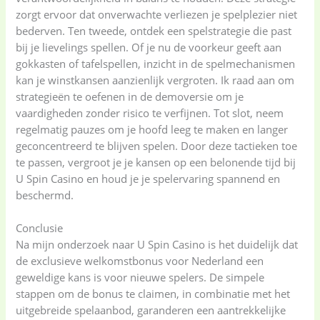
zorgt ervoor dat onverwachte verliezen je spelplezier niet
Storage Bag
(6)
Three piece
(0)
bederven. Ten tweede, ontdek een spelstrategie die past
bij je lievelings spellen. Of je nu de voorkeur geeft aan
Uncategorized
(15)
Watches
(0)
gokkasten of tafelspellen, inzicht in de spelmechanismen
kan je winstkansen aanzienlijk vergroten. Ik raad aan om
strategieën te oefenen in de demoversie om je
Women's bag
(8)
Womens Fashion
vaardigheden zonder risico te verfijnen. Tot slot, neem
(5)
regelmatig pauzes om je hoofd leeg te maken en langer
geconcentreerd te blijven spelen. Door deze tactieken toe
te passen, vergroot je je kansen op een belonende tijd bij
U Spin Casino en houd je je spelervaring spannend en
beschermd.
Conclusie
Na mijn onderzoek naar U Spin Casino is het duidelijk dat
de exclusieve welkomstbonus voor Nederland een
geweldige kans is voor nieuwe spelers. De simpele
stappen om de bonus te claimen, in combinatie met het
uitgebreide spelaanbod, garanderen een aantrekkelijke