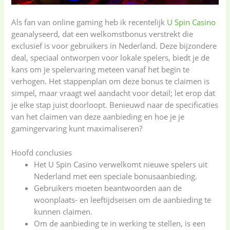
Als fan van online gaming heb ik recentelijk
U Spin Casino
geanalyseerd, dat een welkomstbonus verstrekt die
exclusief is voor gebruikers in Nederland. Deze bijzondere
deal, speciaal ontworpen voor lokale spelers, biedt je de
kans om je spelervaring meteen vanaf het begin te
verhogen. Het stappenplan om deze bonus te claimen is
simpel, maar vraagt wel aandacht voor detail; let erop dat
je elke stap juist doorloopt. Benieuwd naar de specificaties
van het claimen van deze aanbieding en hoe je je
gamingervaring kunt maximaliseren?
Hoofd conclusies
Het U Spin Casino verwelkomt nieuwe spelers uit
Nederland met een speciale bonusaanbieding.
Gebruikers moeten beantwoorden aan de
woonplaats- en leeftijdseisen om de aanbieding te
kunnen claimen.
Om de aanbieding te in werking te stellen, is een