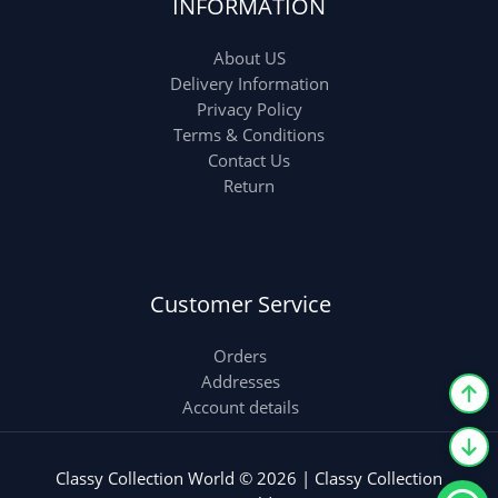
INFORMATION
About US
Delivery Information
Privacy Policy
Terms & Conditions
Contact Us
Return
Customer Service
Orders
Addresses
Account details
Classy Collection World © 2026 | Classy Collection