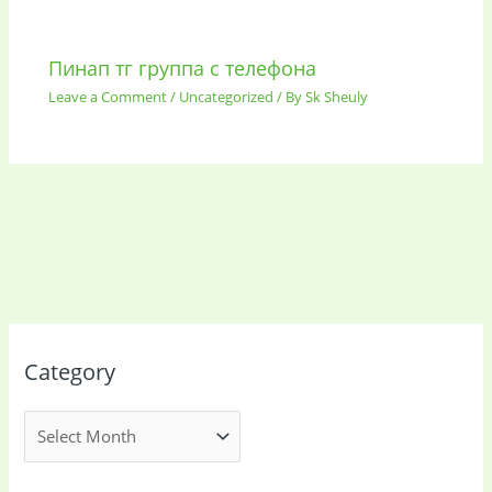
Пинап тг группа с телефона
Leave a Comment
/
Uncategorized
/ By
Sk Sheuly
Category