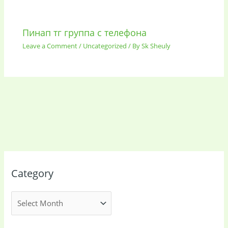
Пинап тг группа с телефона
Leave a Comment
/
Uncategorized
/ By
Sk Sheuly
Category