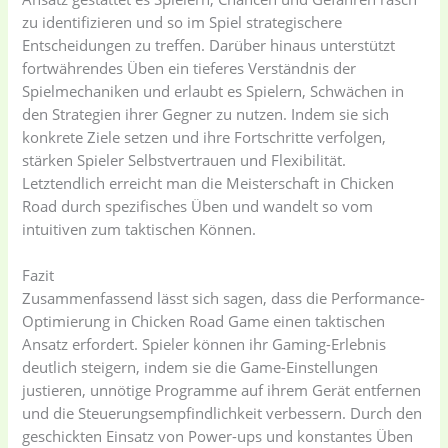
zu identifizieren und so im Spiel strategischere
Entscheidungen zu treffen. Darüber hinaus unterstützt
fortwährendes Üben ein tieferes Verständnis der
Spielmechaniken und erlaubt es Spielern, Schwächen in
den Strategien ihrer Gegner zu nutzen. Indem sie sich
konkrete Ziele setzen und ihre Fortschritte verfolgen,
stärken Spieler Selbstvertrauen und Flexibilität.
Letztendlich erreicht man die Meisterschaft in Chicken
Road durch spezifisches Üben und wandelt so vom
intuitiven zum taktischen Können.
Fazit
Zusammenfassend lässt sich sagen, dass die Performance-
Optimierung in Chicken Road Game einen taktischen
Ansatz erfordert. Spieler können ihr Gaming-Erlebnis
deutlich steigern, indem sie die Game-Einstellungen
justieren, unnötige Programme auf ihrem Gerät entfernen
und die Steuerungsempfindlichkeit verbessern. Durch den
geschickten Einsatz von Power-ups und konstantes Üben