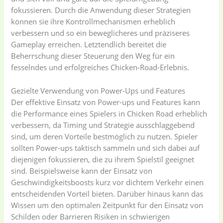
fokussieren. Durch die Anwendung dieser Strategien
können sie ihre Kontrollmechanismen erheblich
verbessern und so ein beweglicheres und präziseres
Gameplay erreichen. Letztendlich bereitet die
Beherrschung dieser Steuerung den Weg für ein
fesselndes und erfolgreiches Chicken-Road-Erlebnis.
Gezielte Verwendung von Power-Ups und Features
Der effektive Einsatz von Power-ups und Features kann
Baby
(5)
Bathroom
die Performance eines Spielers in Chicken Road erheblich
Appliances
(19)
verbessern, da Timing und Strategie ausschlaggebend
sind, um deren Vorteile bestmöglich zu nutzen. Spieler
sollten Power-ups taktisch sammeln und sich dabei auf
Electronics
(6)
Gadget Accessories
(33)
diejenigen fokussieren, die zu ihrem Spielstil geeignet
sind. Beispielsweise kann der Einsatz von
Geschwindigkeitsboosts kurz vor dichtem Verkehr einen
gadget-accessories
Health & Beauty
entscheidenden Vorteil bieten. Darüber hinaus kann das
(2)
(6)
Wissen um den optimalen Zeitpunkt für den Einsatz von
Schilden oder Barrieren Risiken in schwierigen