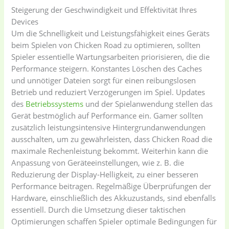
Steigerung der Geschwindigkeit und Effektivität Ihres
Devices
Um die Schnelligkeit und Leistungsfähigkeit eines Geräts
beim Spielen von Chicken Road zu optimieren, sollten
Spieler essentielle Wartungsarbeiten priorisieren, die die
Performance steigern. Konstantes Löschen des Caches
und unnötiger Dateien sorgt für einen reibungslosen
Betrieb und reduziert Verzögerungen im Spiel. Updates
des
Betriebssystems
und der Spielanwendung stellen das
Gerät bestmöglich auf Performance ein. Gamer sollten
zusätzlich leistungsintensive Hintergrundanwendungen
ausschalten, um zu gewährleisten, dass Chicken Road die
maximale Rechenleistung bekommt. Weiterhin kann die
Anpassung von Geräteeinstellungen, wie z. B. die
Reduzierung der Display-Helligkeit, zu einer besseren
Performance beitragen. Regelmäßige Überprüfungen der
Hardware, einschließlich des Akkuzustands, sind ebenfalls
essentiell. Durch die Umsetzung dieser taktischen
Optimierungen schaffen Spieler optimale Bedingungen für