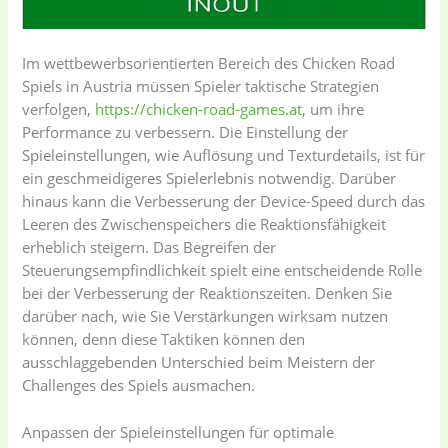
Im wettbewerbsorientierten Bereich des Chicken Road
Spiels in Austria müssen Spieler taktische Strategien
verfolgen,
https://chicken-road-games.at
, um ihre
Performance zu verbessern. Die Einstellung der
Spieleinstellungen, wie Auflösung und Texturdetails, ist für
ein geschmeidigeres Spielerlebnis notwendig. Darüber
hinaus kann die Verbesserung der Device-Speed durch das
Leeren des Zwischenspeichers die Reaktionsfähigkeit
erheblich steigern. Das Begreifen der
Steuerungsempfindlichkeit spielt eine entscheidende Rolle
bei der Verbesserung der Reaktionszeiten. Denken Sie
darüber nach, wie Sie Verstärkungen wirksam nutzen
können, denn diese Taktiken können den
ausschlaggebenden Unterschied beim Meistern der
Challenges des Spiels ausmachen.
Anpassen der Spieleinstellungen für optimale