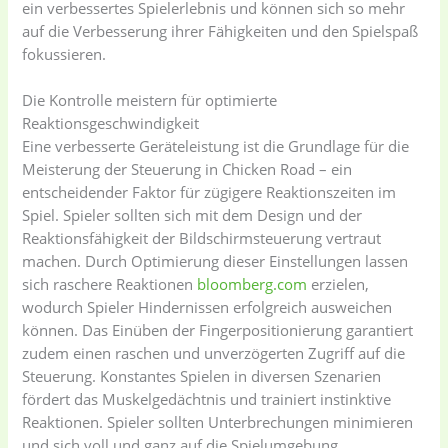
ein verbessertes Spielerlebnis und können sich so mehr
auf die Verbesserung ihrer Fähigkeiten und den Spielspaß
fokussieren.
Die Kontrolle meistern für optimierte
Reaktionsgeschwindigkeit
Eine verbesserte Geräteleistung ist die Grundlage für die
Meisterung der Steuerung in Chicken Road – ein
entscheidender Faktor für zügigere Reaktionszeiten im
Spiel. Spieler sollten sich mit dem Design und der
Reaktionsfähigkeit der Bildschirmsteuerung vertraut
machen. Durch Optimierung dieser Einstellungen lassen
sich raschere Reaktionen
bloomberg.com
erzielen,
wodurch Spieler Hindernissen erfolgreich ausweichen
können. Das Einüben der Fingerpositionierung garantiert
zudem einen raschen und unverzögerten Zugriff auf die
Steuerung. Konstantes Spielen in diversen Szenarien
fördert das Muskelgedächtnis und trainiert instinktive
Reaktionen. Spieler sollten Unterbrechungen minimieren
und sich voll und ganz auf die Spielumgebung