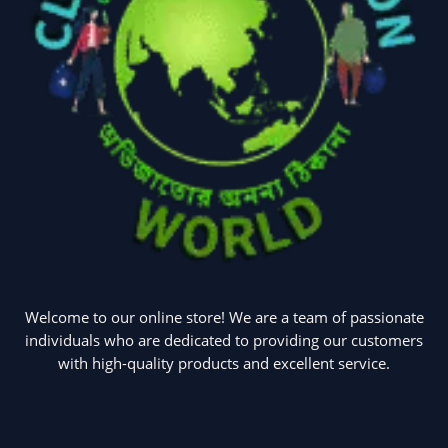
Welcome to our online store! We are a team of passionate
individuals who are dedicated to providing our customers
with high-quality products and excellent service.