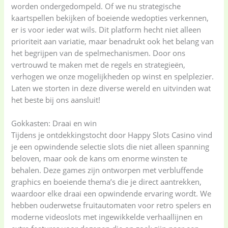
worden ondergedompeld. Of we nu strategische
kaartspellen bekijken of boeiende wedopties verkennen,
er is voor ieder wat wils. Dit platform hecht niet alleen
prioriteit aan variatie, maar benadrukt ook het belang van
het begrijpen van de spelmechanismen. Door ons
vertrouwd te maken met de regels en strategieën,
verhogen we onze mogelijkheden op winst en spelplezier.
Laten we storten in deze diverse wereld en uitvinden wat
het beste bij ons aansluit!
Gokkasten: Draai en win
Tijdens je ontdekkingstocht door Happy Slots Casino vind
je een opwindende selectie slots die niet alleen spanning
beloven, maar ook de kans om enorme winsten te
behalen. Deze games zijn ontworpen met verbluffende
graphics en boeiende thema’s die je direct aantrekken,
waardoor elke draai een opwindende ervaring wordt. We
hebben ouderwetse fruitautomaten voor retro spelers en
moderne videoslots met ingewikkelde verhaallijnen en