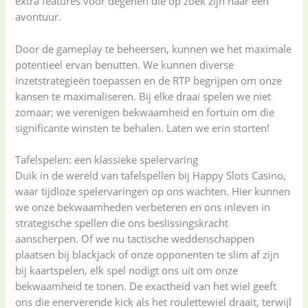
extra features voor degenen die op zoek zijn naar een
avontuur.
Door de gameplay te beheersen, kunnen we het maximale
potentieel ervan benutten. We kunnen diverse
inzetstrategieën toepassen en de RTP begrijpen om onze
kansen te maximaliseren. Bij elke draai spelen we niet
zomaar; we verenigen bekwaamheid en fortuin om die
significante winsten te behalen. Laten we erin storten!
Tafelspelen: een klassieke spelervaring
Duik in de wereld van tafelspellen bij Happy Slots Casino,
waar tijdloze spelervaringen op ons wachten. Hier kunnen
we onze bekwaamheden verbeteren en ons inleven in
strategische spellen die ons beslissingskracht
aanscherpen. Of we nu tactische weddenschappen
plaatsen bij blackjack of onze opponenten te slim af zijn
bij kaartspelen, elk spel nodigt ons uit om onze
bekwaamheid te tonen. De exactheid van het wiel geeft
ons die enerverende kick als het roulettewiel draait, terwijl