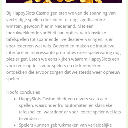
Bij HappySlots Casino genieten we van de spanning van
veelzijdige spellen die leiden tot nog significantere
winsten, gewoon hier in Nederland. Met een
indrukwekkende variëteit aan opties, van klassieke
tafelspellen tot spannende live dealer-ervaringen, is er
voor iedereen wat wils. Bovendien maken de intuïtieve
interface en interessante promoties onze spelervaring nog
plezieriger. Laten we eens kijken waarom HappySlots een
voorkeursoptie is voor spelers en de kenmerken
ontdekken die ervoor zorgen dat we steeds weer opnieuw
spelen.
Hoofd conclusies
HappySlots Casino biedt een divers scala aan
spellen, waaronder fruitautomaten en klassieke
tafelspellen, waardoor er voor iedere speler wel iets
te vinden is.
Spelers kunnen gebruikmaken van verleidelijke