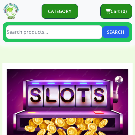
Skip
to
CATEGORY
Cart (0)
content
SEARCH
C
C
a
a
t
t
e
e
g
g
o
o
r
r
y
i
e
s