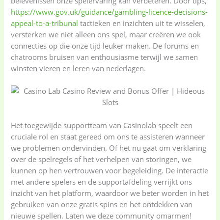
belevenissen onze spelervaring kan verbeteren. Door tips,
https://www.gov.uk/guidance/gambling-licence-decisions-
appeal-to-a-tribunal
tactieken en inzichten uit te wisselen,
versterken we niet alleen ons spel, maar creëren we ook
connecties op die onze tijd leuker maken. De forums en
chatrooms bruisen van enthousiasme terwijl we samen
winsten vieren en leren van nederlagen.
Het toegewijde supportteam van Casinolab speelt een
cruciale rol en staat gereed om ons te assisteren wanneer
we problemen ondervinden. Of het nu gaat om verklaring
over de spelregels of het verhelpen van storingen, we
kunnen op hen vertrouwen voor begeleiding. De interactie
met andere spelers en de supportafdeling verrijkt ons
inzicht van het platform, waardoor we beter worden in het
gebruiken van onze gratis spins en het ontdekken van
nieuwe spellen. Laten we deze community omarmen!