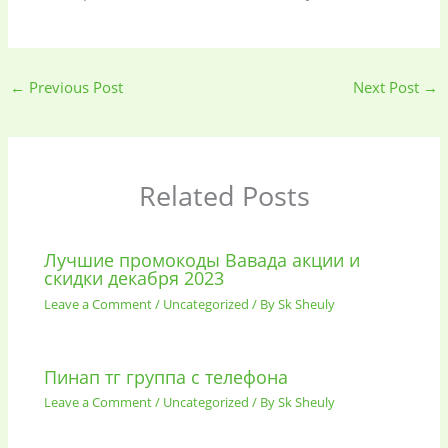
←
Previous Post
Next Post
→
Related Posts
Лучшие промокоды Вавада акции и
скидки декабря 2023
Leave a Comment
/
Uncategorized
/ By
Sk Sheuly
Пинап тг группа с телефона
Leave a Comment
/
Uncategorized
/ By
Sk Sheuly