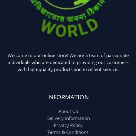
Welcome to our online store! We are a team of passionate
individuals who are dedicated to providing our customers
with high-quality products and excellent service.
INFORMATION
About US
Delivery Information
Privacy Policy
Terms & Conditions