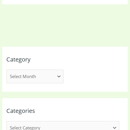
Category
Categories