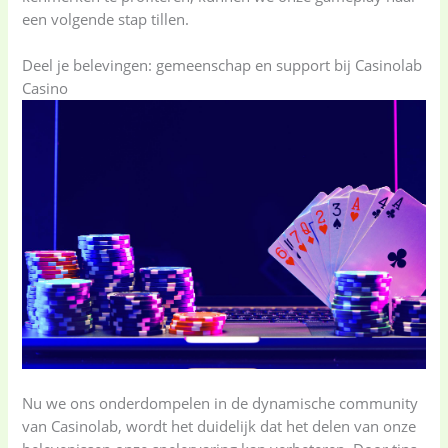
een volgende stap tillen.
Deel je belevingen: gemeenschap en support bij Casinolab
Casino
Nu we ons onderdompelen in de dynamische community
van Casinolab, wordt het duidelijk dat het delen van onze