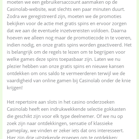
moeten we een gebruikersaccount aanmaken op de
Casinolab-website, wat slechts een paar minuten duurt.
Zodra we geregistreerd zijn, moeten we de promoties
bekijken voor de actie met gratis spins en ervoor zorgen
dat we aan de eventuele inzetvereisten voldoen. Daarna
hoeven we alleen nog maar de promotiecode in te voeren,
indien nodig, en onze gratis spins worden geactiveerd. Het
is belangrijk om de regels te lezen om te begrijpen voor
welke games deze spins toepasbaar zijn. Laten we nu
plezier hebben van onze gratis spins en nieuwe kansen
ontdekken om ons saldo te vermeerderen terwijl we de
vaardigheid van online gamen bij Casinolab onder de knie
krijgen!
Het repertoire aan slots in het casino onderzoeken
Casinolab heeft een indrukwekkende selectie gokkasten
die geschikt zijn voor elk type deelnemer. Of we nu op
zoek zijn naar ontdekkingen, sensatie of klassieke
gameplay, we vinden er zeker iets dat ons interesseert.
Hier zijn drie uitstekende groepen om te ontdekken: