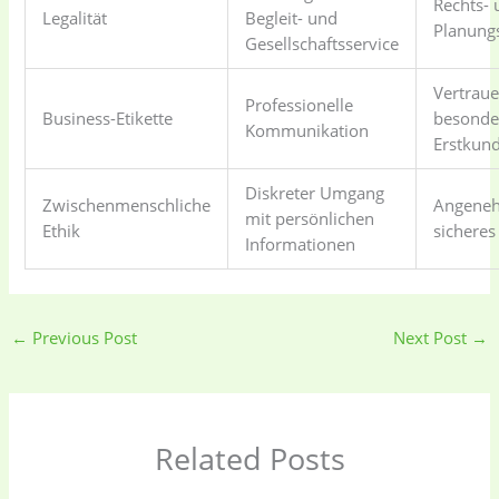
Rechts- 
Legalität
Begleit- und
Planungs
Gesellschaftsservice
Vertrau
Professionelle
Business-Etikette
besonde
Kommunikation
Erstkun
Diskreter Umgang
Zwischenmenschliche
Angene
mit persönlichen
Ethik
sicheres
Informationen
←
Previous Post
Next Post
→
Related Posts