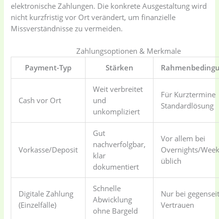
elektronische Zahlungen. Die konkrete Ausgestaltung wird
(41)
cooking
(2)
nicht kurzfristig vor Ort verändert, um finanzielle
Missverständnisse zu vermeiden.
Ladies Tote Bag
(5)
Mens Fashion
(4)
Zahlungsoptionen & Merkmale
Storage Bag
(6)
Three piece
(0)
Payment-Typ
Stärken
Rahmenbeding
Weit verbreitet
Für Kurztermine
Uncategorized
(15)
Watches
(0)
Cash vor Ort
und
Standardlösung
unkompliziert
Women's bag
(8)
Womens Fashion
Gut
Vor allem bei
(5)
nachverfolgbar,
Vorkasse/Deposit
Overnights/Wee
klar
üblich
dokumentiert
Schnelle
Digitale Zahlung
Nur bei gegensei
Abwicklung
(Einzelfälle)
Vertrauen
ohne Bargeld