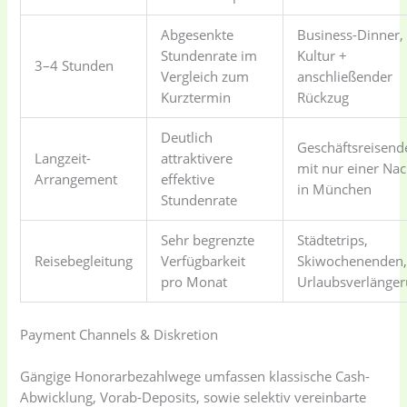
Abgesenkte
Business-Dinner,
Stundenrate im
Kultur +
3–4 Stunden
Vergleich zum
anschließender
Baby
(5)
Bathroom
Kurztermin
Rückzug
Appliances
(19)
Deutlich
Geschäftsreisend
Langzeit-
attraktivere
Electronics
(6)
Gadget Accessories
mit nur einer Nac
Arrangement
effektive
(33)
in München
Stundenrate
Sehr begrenzte
Städtetrips,
gadget-accessories
Health & Beauty
Reisebegleitung
Verfügbarkeit
Skiwochenenden
(2)
(6)
pro Monat
Urlaubsverlänge
Home Appliances
Kids & Toys
(2)
Payment Channels & Diskretion
(52)
Gängige Honorarbezahlwege umfassen klassische Cash-
Abwicklung, Vorab-Deposits, sowie selektiv vereinbarte
Kitchen & Cooking
Kitchen and