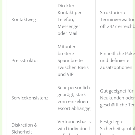
Direkter
Kontakt per
Strukturierte
Kontaktweg
Telefon,
Terminverwaltun
Messenger
oft 24/7 erreich
oder Mail
Mitunter
breitere
Einheitliche Pake
Preisstruktur
Spannbreite
und definierte
zwischen Basis
Zusatzoptionen
und VIP
Sehr persönlich
Gut geeignet für
geprägt, stark
Servicekonsistenz
Neukunden ode
vom einzelnen
geschäftliche Te
Escort abhängig
Vertrauensbasis
Festgelegte
Diskretion &
wird individuell
Sicherheitsprotok
Sicherheit