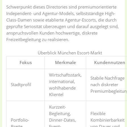
Schwerpunkt dieses Directories sind premiumorientierte
Independent- und Agentur-Models, selbstständige High-
Class-Damen sowie etablierte Agentur-Escorts, die durch
geprüfte Seriosität überzeugen und darauf ausgelegt sind,
anspruchsvollen Kunden hochwertige, diskrete
Freizeitbegleitung zu realisieren.
Überblick München Escort-Markt
Fokus
Merkmale
Kundennutzen
Wirtschaftsstark,
Stabile Nachfrage
international,
Stadtprofil
nach diskreter
wohlhabende
Premiumbegleitun
Klientel
Kurzzeit-
Begleitung,
Flexible
Portfolio-
Dinner-Dates,
Kombinierbarkeit
Breite
Event-
von Dauer und