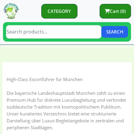
Skip
to
CATEGORY
Cart (0)
content
SEARCH
C
C
a
a
t
t
e
e
High-Class Escortführer für München
g
g
o
o
Die bayerische Landeshauptstadt München zählt zu einen
Premium-Hub für diskrete Luxusbegleitung und verbindet
r
r
süddeutsche Tradition mit kosmopolitischem Publikum.
y
i
Unser kuratiertes Verzeichnis bietet eine strukturierte
e
Darstellung über Luxus-Begleitangebote in zentralen und
s
peripheren Stadtlagen.