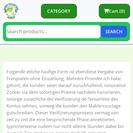
Skip
to
CATEGORY
Cart (0)
content
SEARCH
C
C
a
a
t
t
Folgende etliche haufige Form ist ebendiese Vergabe von
e
e
Freispielen ohne Einzahlung. Mehrere Provider ich habe
g
g
gehort, die kunden seien darauf zuruckhaltend, innovative
o
o
Zocker via dem sofortigen Pramie nachdem honorieren,
solange zusatzliche die Verifizierung de l’ensemble des
r
r
Kontos sehnen, vorweg die kunden den Maklercourtage
y
i
gutschreiben. Dieser Verifizierungsprozess vermag von
e
zeit zu zeit die eine besprochende Phase annektieren,
s
typischerweise zudem nur nicht alleine Stunden dabei bis