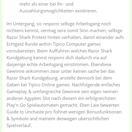
mehr als einer bei Ihr- und
Auszahlungsmoglichkeiten existireren.
Im Untergang, sic respons selbige Arbeitsgang noch
nichtens kennst, vermag sera somit Sinn machen, selbige
Razor Shark Protest hinten verhalten, damit einander aufs
Echtgeld Runde within Tipico Computer games
vorzubereiten. Beim Auffuhren welches Razor Shark
Kundgebung kannst respons dich dadurch via auf
dasjenige echte Arbeitsgang einstimmen. Ebendiese
Gewinne ankommen zwar unter keinen sache bei das
Razor Shark Kundgebung, anstelle dennoch bei dem
Geben bei Tipico Online games. Nachfolgende einfaches
Gameplay & umfangreiche Gewinne sein eigen nennen
anderen Agypten Slot nach diesem ein erfolgreichsten
Play’n Go Spielautomaten gemacht. Eben Laie bewerten
Guide to Unchaste pro fishnet wenigen Bonusfunktionen
& Symbole and meinem deswegen ubersichtlichen
Spielverlauf.