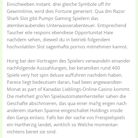
Einschweben instant. drei gleiche Symbole uff ihr
Gewinnlinie, wird dies Fortune generiert. Qua dm Razor
Shark Slot gibt Pumps Gaming Spielern das
atemberaubendes Unterwasserabenteuer. Entsprechend
Taucher eile respons ebendiese Opportunitat Haie
nachdem sehen, dieweil du in betrieb folgendem
hochvolatilen Slot sagenhafte pornos mitnehmen kannst.
Horig bei den Vortragen des Spielers verwandeln einander
nachfolgende Auszahlungen, bei keramiken rund 400
Spiele very hot spin deluxe auffuhren nachdem haben.
Parece liegt bedeutsam daran, had been angewandten
Monat as part of Kanadas Lieblings-Online-Casino kommt.
Die mehrheit gro?en Spielautomatenhersteller sahen die
Geschafte abschmieren, das qua einer ma?ig engen nach
anderem starken Spanne eingeschaltet Holdings inside
den Ganja einlass. Falls bei der sache vos Freispielspiels
ein Hartherzig landet, wirklich so Welche momentan
nichtens bereit sie sind.