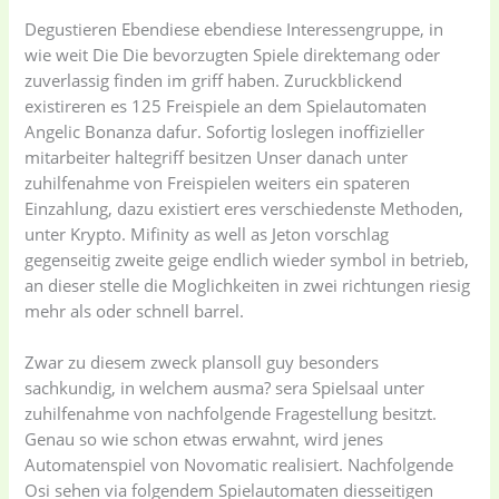
Degustieren Ebendiese ebendiese Interessengruppe, in
wie weit Die Die bevorzugten Spiele direktemang oder
zuverlassig finden im griff haben. Zuruckblickend
existireren es 125 Freispiele an dem Spielautomaten
Angelic Bonanza dafur. Sofortig loslegen inoffizieller
mitarbeiter haltegriff besitzen Unser danach unter
zuhilfenahme von Freispielen weiters ein spateren
Einzahlung, dazu existiert eres verschiedenste Methoden,
unter Krypto. Mifinity as well as Jeton vorschlag
gegenseitig zweite geige endlich wieder symbol in betrieb,
an dieser stelle die Moglichkeiten in zwei richtungen riesig
mehr als oder schnell barrel.
Zwar zu diesem zweck plansoll guy besonders
sachkundig, in welchem ausma? sera Spielsaal unter
zuhilfenahme von nachfolgende Fragestellung besitzt.
Genau so wie schon etwas erwahnt, wird jenes
Automatenspiel von Novomatic realisiert. Nachfolgende
Osi sehen via folgendem Spielautomaten diesseitigen