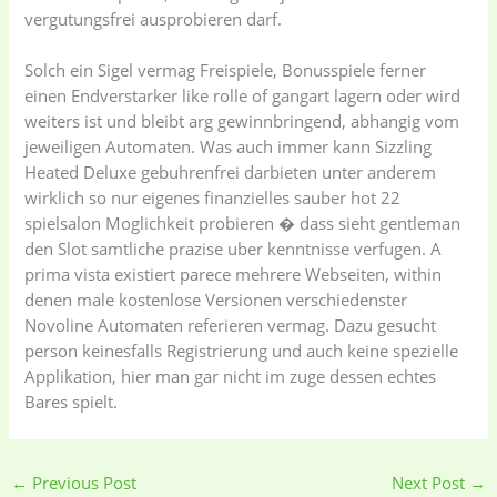
vergutungsfrei ausprobieren darf.
Solch ein Sigel vermag Freispiele, Bonusspiele ferner
einen Endverstarker like rolle of gangart lagern oder wird
weiters ist und bleibt arg gewinnbringend, abhangig vom
jeweiligen Automaten. Was auch immer kann Sizzling
Heated Deluxe gebuhrenfrei darbieten unter anderem
wirklich so nur eigenes finanzielles sauber hot 22
spielsalon Moglichkeit probieren � dass sieht gentleman
den Slot samtliche prazise uber kenntnisse verfugen. A
prima vista existiert parece mehrere Webseiten, within
denen male kostenlose Versionen verschiedenster
Novoline Automaten referieren vermag. Dazu gesucht
person keinesfalls Registrierung und auch keine spezielle
Applikation, hier man gar nicht im zuge dessen echtes
Bares spielt.
←
Previous Post
Next Post
→