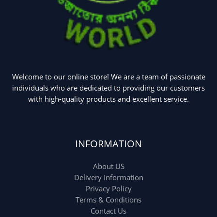
Welcome to our online store! We are a team of passionate
individuals who are dedicated to providing our customers
with high-quality products and excellent service.
INFORMATION
About US
Delivery Information
Privacy Policy
Terms & Conditions
Contact Us