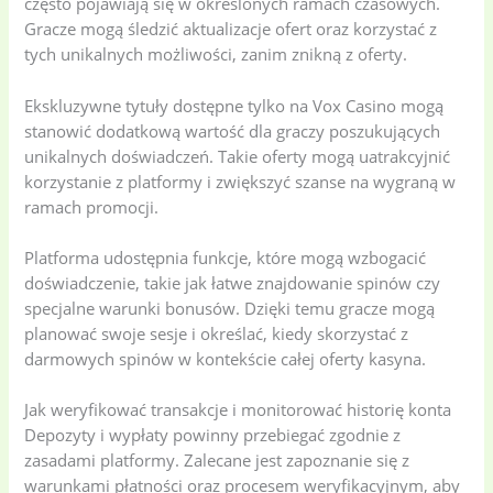
często pojawiają się w określonych ramach czasowych.
Gracze mogą śledzić aktualizacje ofert oraz korzystać z
tych unikalnych możliwości, zanim znikną z oferty.
Ekskluzywne tytuły dostępne tylko na Vox Casino mogą
stanowić dodatkową wartość dla graczy poszukujących
unikalnych doświadczeń. Takie oferty mogą uatrakcyjnić
korzystanie z platformy i zwiększyć szanse na wygraną w
ramach promocji.
Platforma udostępnia funkcje, które mogą wzbogacić
doświadczenie, takie jak łatwe znajdowanie spinów czy
specjalne warunki bonusów. Dzięki temu gracze mogą
planować swoje sesje i określać, kiedy skorzystać z
darmowych spinów w kontekście całej oferty kasyna.
Jak weryfikować transakcje i monitorować historię konta
Depozyty i wypłaty powinny przebiegać zgodnie z
zasadami platformy. Zalecane jest zapoznanie się z
warunkami płatności oraz procesem weryfikacyjnym, aby