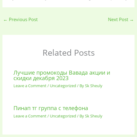
Uncategorized
(15)
Watches
(0)
←
Previous Post
Next Post
→
Women's bag
(8)
Womens Fashion
(5)
Related Posts
Лучшие промокоды Вавада акции и
скидки декабря 2023
Leave a Comment
/
Uncategorized
/ By
Sk Sheuly
Пинап тг группа с телефона
Leave a Comment
/
Uncategorized
/ By
Sk Sheuly