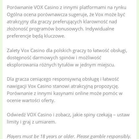
(33)
Porównanie VOX Casino z innymi platformami na rynku
Ogólna ocena porównawcza sugeruje, że Vox może być
atrakcyjny dla graczy preferujących klarowność nad
gadget-accessories
Health & Beauty
złożoność programów bonusowych. Indywidualne
(2)
(6)
preferencje będą kluczowe.
Zalety Vox Casino dla polskich graczy to łatwość obsługi,
Home Appliances
Kids & Toys
(2)
(52)
dostępność darmowych spinów i możliwość
eksplorowania różnych tytułów w jednym miejscu.
Kitchen & Cooking
Kitchen and
Dla gracza ceniącego responsywną obsługę i łatwość
(41)
cooking
(2)
nawigacji Vox Casino stanowi atrakcyjną propozycję.
Porównanie z innymi kasynami online może pomóc w
ocenie wartości oferty.
Ladies Tote Bag
(5)
Mens Fashion
(4)
Odwiedź VOX Casino i zobacz, jakie spiny czekają – ustaw
limity i graj z umiarem.
Storage Bag
(6)
Three piece
(0)
Players must be 18 years or older. Please gamble responsibly.