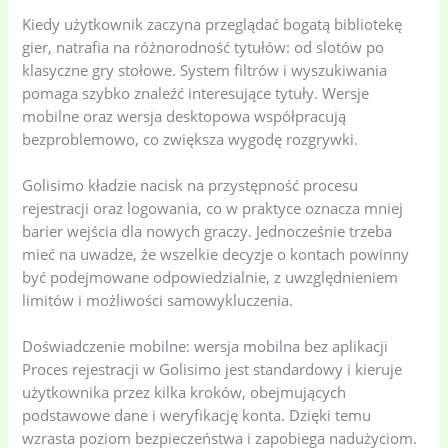
Kiedy użytkownik zaczyna przeglądać bogatą bibliotekę
gier, natrafia na różnorodność tytułów: od slotów po
klasyczne gry stołowe. System filtrów i wyszukiwania
pomaga szybko znaleźć interesujące tytuły. Wersje
mobilne oraz wersja desktopowa współpracują
bezproblemowo, co zwiększa wygodę rozgrywki.
Golisimo kładzie nacisk na przystępność procesu
rejestracji oraz logowania, co w praktyce oznacza mniej
barier wejścia dla nowych graczy. Jednocześnie trzeba
mieć na uwadze, że wszelkie decyzje o kontach powinny
być podejmowane odpowiedzialnie, z uwzględnieniem
limitów i możliwości samowykluczenia.
Doświadczenie mobilne: wersja mobilna bez aplikacji
Proces rejestracji w Golisimo jest standardowy i kieruje
użytkownika przez kilka kroków, obejmujących
podstawowe dane i weryfikację konta. Dzięki temu
wzrasta poziom bezpieczeństwa i zapobiega nadużyciom.