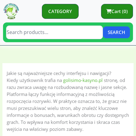
Skip
to
CATEGORY
Cart (0)
content
SEARCH
C
C
a
a
t
t
Jakie są najważniejsze cechy interfejsu i nawigacji?
e
e
Kiedy użytkownik trafia na
golisimo-kasyno.pl
stronę, od
g
g
razu zwraca uwagę na rozbudowaną nazwę i jasne sekcje.
o
o
Platforma łączy funkcję informacyjną z możliwością
rozpoczęcia rozrywki. W praktyce oznacza to, że gracz nie
r
r
musi przeszukiwać wielu stron, aby znaleźć kluczowe
y
i
informacje o bonusach, warunkach obrotu czy dostępnych
e
grach. To wpływa na komfort korzystania i skraca czas
s
wejścia na właściwy poziom zabawy.