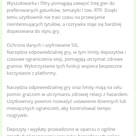
Wyszukiwarka i filtry pomagają zawęzić listę gier do
preferowanych gatunków, tematyki i tzw. RTP. Dzięki
temu użytkownik nie traci czasu na przewijanie
nieinteresujących tytułów, a rozrywka staje się bardziej
dopasowana do stylu gry.
Ochrona danych i szyfrowanie SSL
Narzędzia odpowiedzialnej gry, w tym limity depozytów i
czasowe ograniczenia sesji, pomagają utrzymać zdrowe
Baby
(5)
Bathroom
granice. Wykorzystanie tych funkcji wspiera bezpieczne
Appliances
(19)
korzystanie z platformy.
Narzędzia odpowiedzialnej gry oraz limity mają na celu
Electronics
(6)
Gadget Accessories
pomóc graczom w utrzymaniu zdrowej relacji z hazardem.
(33)
Użytkownicy powinni rozważyć ustawienie dziennych lub
miesięcznych ograniczeń, aby kontrolować tempo
gadget-accessories
Health & Beauty
rozgrywki.
(2)
(6)
Depozyty i wypłaty prowadzono w oparciu o ogólne
zasady funkcjonowania serwisów hazardowych online.