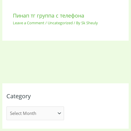
Пинап тг группа с телефона
Leave a Comment
/
Uncategorized
/ By
Sk Sheuly
Category