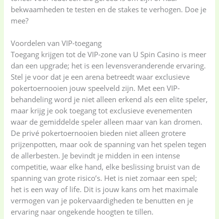
bekwaamheden te testen en de stakes te verhogen. Doe je
mee?
Voordelen van VIP-toegang
Toegang krijgen tot de VIP-zone van U Spin Casino is meer
dan een upgrade; het is een levensveranderende ervaring.
Stel je voor dat je een arena betreedt waar exclusieve
pokertoernooien jouw speelveld zijn. Met een VIP-
behandeling word je niet alleen erkend als een elite speler,
maar krijg je ook toegang tot exclusieve evenementen
waar de gemiddelde speler alleen maar van kan dromen.
De privé pokertoernooien bieden niet alleen grotere
prijzenpotten, maar ook de spanning van het spelen tegen
de allerbesten. Je bevindt je midden in een intense
competitie, waar elke hand, elke beslissing bruist van de
spanning van grote risico’s. Het is niet zomaar een spel;
het is een way of life. Dit is jouw kans om het maximale
vermogen van je pokervaardigheden te benutten en je
ervaring naar ongekende hoogten te tillen.