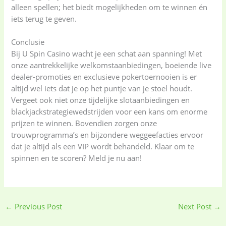
alleen spellen; het biedt mogelijkheden om te winnen én
iets terug te geven.
Conclusie
Bij U Spin Casino wacht je een schat aan spanning! Met
onze aantrekkelijke welkomstaanbiedingen, boeiende live
dealer-promoties en exclusieve pokertoernooien is er
altijd wel iets dat je op het puntje van je stoel houdt.
Vergeet ook niet onze tijdelijke slotaanbiedingen en
blackjackstrategiewedstrijden voor een kans om enorme
prijzen te winnen. Bovendien zorgen onze
trouwprogramma’s en bijzondere weggeefacties ervoor
dat je altijd als een VIP wordt behandeld. Klaar om te
spinnen en te scoren? Meld je nu aan!
←
Previous Post
Next Post
→