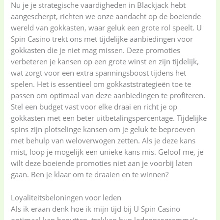
Nu je je strategische vaardigheden in Blackjack hebt
gadget-accessories
Health & Beauty
aangescherpt, richten we onze aandacht op de boeiende
(2)
(6)
wereld van gokkasten, waar geluk een grote rol speelt. U
Spin Casino trekt ons met tijdelijke aanbiedingen voor
gokkasten die je niet mag missen. Deze promoties
Home Appliances
Kids & Toys
(2)
verbeteren je kansen op een grote winst en zijn tijdelijk,
(52)
wat zorgt voor een extra spanningsboost tijdens het
spelen. Het is essentieel om gokkaststrategieën toe te
passen om optimaal van deze aanbiedingen te profiteren.
Kitchen & Cooking
Kitchen and
Stel een budget vast voor elke draai en richt je op
(41)
cooking
(2)
gokkasten met een beter uitbetalingspercentage. Tijdelijke
spins zijn plotselinge kansen om je geluk te beproeven
Ladies Tote Bag
(5)
Mens Fashion
(4)
met behulp van weloverwogen zetten. Als je deze kans
mist, loop je mogelijk een unieke kans mis. Geloof me, je
wilt deze boeiende promoties niet aan je voorbij laten
Storage Bag
(6)
Three piece
(0)
gaan. Ben je klaar om te draaien en te winnen?
Loyaliteitsbeloningen voor leden
Uncategorized
(15)
Watches
(0)
Als ik eraan denk hoe ik mijn tijd bij U Spin Casino
optimaal kan benutten, trekken hun ledenprogramma’s