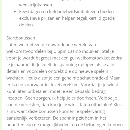
wedstrijdkansen.
Feestdagen en liefdadigheidsinitiatieven bieden
exclusieve prijzen en helpen tegelijkertijd goede
doelen.
Startbonussen
Laten we meteen de opwindende wereld van
welkomstvoordelen bij U Spin Casino induiken! Stel je
voor: je wordt begroet met een gul welkomstpakket zodra
je je aanmeldt. Je voelt de spanning oplopen als je alle
details en voordelen ontdekt die op nieuwe spelers
wachten. Het is alsof je een geheime schat ontdekt! Maar
er is een voorwaarde: inzetvereisten. Voordat je je winst
kunt laten uitbetalen, moet je een bepaald bedrag
inzetten. Geen zorgen, ik help je er doorheen. Voldoe je
aan de vereisten, dan kun je je winst laten uitbetalen! Kies
slim, want deze bonussen kunnen je spelervaring
aanzienlijk verbeteren. De spanning zit hem in het
benutten van de mogelijkheden, en de beloningen kunnen