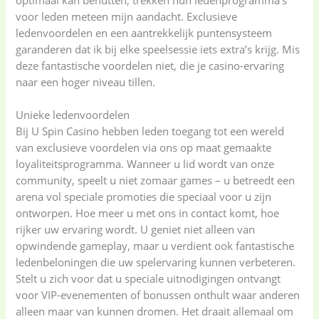
Women's bag
(8)
Womens Fashion
voor leden meteen mijn aandacht. Exclusieve
(5)
ledenvoordelen en een aantrekkelijk puntensysteem
garanderen dat ik bij elke speelsessie iets extra’s krijg. Mis
deze fantastische voordelen niet, die je casino-ervaring
naar een hoger niveau tillen.
Unieke ledenvoordelen
Bij U Spin Casino hebben leden toegang tot een wereld
van exclusieve voordelen via ons op maat gemaakte
loyaliteitsprogramma. Wanneer u lid wordt van onze
community, speelt u niet zomaar games – u betreedt een
arena vol speciale promoties die speciaal voor u zijn
ontworpen. Hoe meer u met ons in contact komt, hoe
rijker uw ervaring wordt. U geniet niet alleen van
opwindende gameplay, maar u verdient ook fantastische
ledenbeloningen die uw spelervaring kunnen verbeteren.
Stelt u zich voor dat u speciale uitnodigingen ontvangt
voor VIP-evenementen of bonussen onthult waar anderen
alleen maar van kunnen dromen. Het draait allemaal om