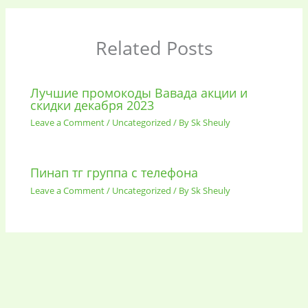
Related Posts
Лучшие промокоды Вавада акции и
скидки декабря 2023
Leave a Comment
/
Uncategorized
/ By
Sk Sheuly
Пинап тг группа с телефона
Leave a Comment
/
Uncategorized
/ By
Sk Sheuly