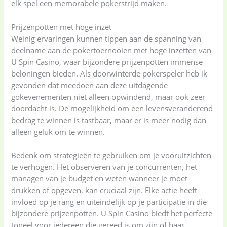
elk spel een memorabele pokerstrijd maken.
Prijzenpotten met hoge inzet
Weinig ervaringen kunnen tippen aan de spanning van
deelname aan de pokertoernooien met hoge inzetten van
U Spin Casino, waar bijzondere prijzenpotten immense
beloningen bieden. Als doorwinterde pokerspeler heb ik
gevonden dat meedoen aan deze uitdagende
gokevenementen niet alleen opwindend, maar ook zeer
doordacht is. De mogelijkheid om een levensveranderend
bedrag te winnen is tastbaar, maar er is meer nodig dan
alleen geluk om te winnen.
Bedenk om strategieën te gebruiken om je vooruitzichten
te verhogen. Het observeren van je concurrenten, het
managen van je budget en weten wanneer je moet
drukken of opgeven, kan cruciaal zijn. Elke actie heeft
invloed op je rang en uiteindelijk op je participatie in die
bijzondere prijzenpotten. U Spin Casino biedt het perfecte
toneel voor iedereen die gereed is om zijn of haar