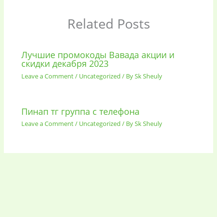
Related Posts
Лучшие промокоды Вавада акции и
скидки декабря 2023
Leave a Comment
/
Uncategorized
/ By
Sk Sheuly
Пинап тг группа с телефона
Leave a Comment
/
Uncategorized
/ By
Sk Sheuly