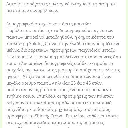
Αυτοί οι παράγοντες συλλογικά ενισχύουν τη θέση του
μεταξύ των συνομηλίκων.
Δημογραφικά στοιχεία και τάσεις παικτών
Παρόλο που οι τάσεις στα δημογραφικά στοιχεία των
παικτών μπορεί να μεταβληθούν, η δημοτικότητα του
κουλοχέρη Shining Crown στην Ελλάδα υπογραμμίζει ένα
μείγμα διαφορετικών προτιμήσεων παιχνιδιού μεταξύ
των παικτών. Η ανάλυσή μας δείχνει ότι τόσο οι νέες όσο
και οι ηλικιωμένες δημογραφικές ομάδες εκτιμούν το
παιχνίδι, αντανακλώντας μια ευρεία απήχηση σε όλες τις
ηλικίες. Αξίζει να σημειωθεί ότι διαπιστώνουμε έναν
μεγάλο αριθμό παικτών ηλικίας 25 έως 45 ετών,
υποδεικνύοντας μια τάση προς ένα πιο αφοσιωμένο
ενήλικο κοινό. Επιπλέον, οι προτιμήσεις των παικτών
δείχνουν ότι πολλοί προτιμούν οπτικά εντυπωσιακά
παιχνίδια με απλοϊκούς μηχανισμούς, τους οποίους
προσφέρει το Shining Crown. Επιπλέον, καθώς οι τάσεις
Baby
(5)
Bathroom
στα τυχερά παιχνίδια αναπτύσσονται, οι παίκτες
Appliances
(19)