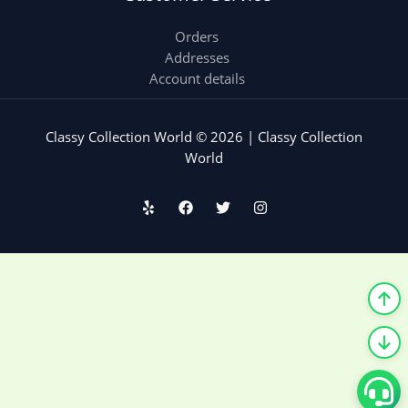
Orders
Addresses
Account details
Classy Collection World © 2026 | Classy Collection
World