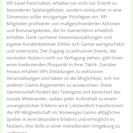
VIP-Level freischalten, erhalten sie nicht nur Eintritt zu
besonderen Spielangeboten, sondern eintauchen in eine
Dimension voller einzigartiger Privilegien ein. VIP-
Mitglieder profitieren von maßgeschneiderten Aktionen
und Bonusangeboten, die ihr Gamerlebnis erheblich
erhöhen. Dank rascherer Gewinnauszahlungen und
eigener Kundenbetreuer fühlen sich Gamer wertgeschätzt
und unterstützt. Der Zugang zu exklusiven Events, die
normalen Nutzern nicht zur Verfügung stehen, gibt ihnen
einen bedeutenden Pluspunkt in ihrer Taktik. Darüber
hinaus erhalten VIPs Einladungen zu exklusiven
Veranstaltungen und haben so die Möglichkeit, sich mit
anderen Casino-Begeisterten zu austauschen. Diese
Gemeinschaft fördert den Teamgeist und bereichert das
soziale Miteinander, sodass jeder Aufenthalt zu einem
unvergesslichen Erlebnis wird. Letztendlich transformiert
die VIP-Mitgliedschaft im Stonevegas Casino alltägliches
Spielen in eine besondere Erlebnis und ermöglicht es
Nutzern, ihre Skills in einer mitreißenden Umgebung zu
verfeinern.