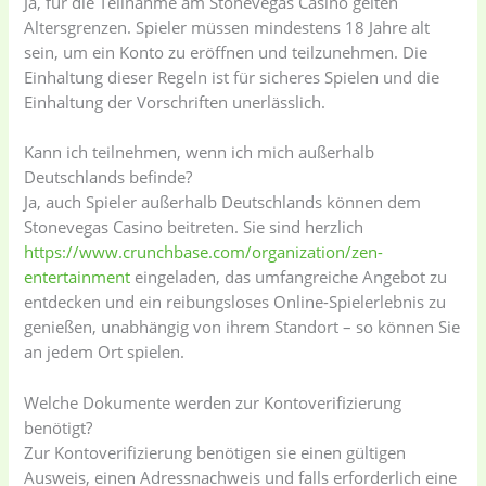
Ja, für die Teilnahme am Stonevegas Casino gelten
Altersgrenzen. Spieler müssen mindestens 18 Jahre alt
sein, um ein Konto zu eröffnen und teilzunehmen. Die
Women's bag
(8)
Womens Fashion
Einhaltung dieser Regeln ist für sicheres Spielen und die
(5)
Einhaltung der Vorschriften unerlässlich.
Kann ich teilnehmen, wenn ich mich außerhalb
Deutschlands befinde?
Ja, auch Spieler außerhalb Deutschlands können dem
Stonevegas Casino beitreten. Sie sind herzlich
https://www.crunchbase.com/organization/zen-
entertainment
eingeladen, das umfangreiche Angebot zu
entdecken und ein reibungsloses Online-Spielerlebnis zu
genießen, unabhängig von ihrem Standort – so können Sie
an jedem Ort spielen.
Welche Dokumente werden zur Kontoverifizierung
benötigt?
Zur Kontoverifizierung benötigen sie einen gültigen
Ausweis, einen Adressnachweis und falls erforderlich eine