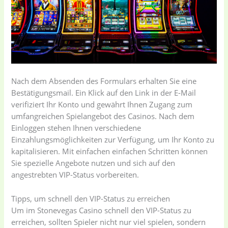
Nach dem Absenden des Formulars erhalten Sie eine
Bestätigungsmail. Ein Klick auf den Link in der E-Mail
verifiziert Ihr Konto und gewährt Ihnen Zugang zum
umfangreichen Spielangebot des Casinos. Nach dem
Einloggen stehen Ihnen verschiedene
Einzahlungsmöglichkeiten zur Verfügung, um Ihr Konto zu
kapitalisieren. Mit einfachen einfachen Schritten können
Sie spezielle Angebote nutzen und sich auf den
angestrebten VIP-Status vorbereiten.
Tipps, um schnell den VIP-Status zu erreichen
Um im Stonevegas Casino schnell den VIP-Status zu
erreichen, sollten Spieler nicht nur viel spielen, sondern