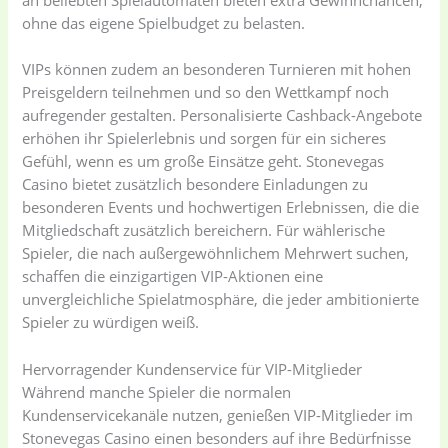
ohne das eigene Spielbudget zu belasten.
VIPs können zudem an besonderen Turnieren mit hohen
Preisgeldern teilnehmen und so den Wettkampf noch
aufregender gestalten. Personalisierte Cashback-Angebote
erhöhen ihr Spielerlebnis und sorgen für ein sicheres
Gefühl, wenn es um große Einsätze geht. Stonevegas
Casino bietet zusätzlich besondere Einladungen zu
besonderen Events und hochwertigen Erlebnissen, die die
Mitgliedschaft zusätzlich bereichern. Für wählerische
Spieler, die nach außergewöhnlichem Mehrwert suchen,
schaffen die einzigartigen VIP-Aktionen eine
unvergleichliche Spielatmosphäre, die jeder ambitionierte
Spieler zu würdigen weiß.
Baby
(5)
Bathroom
Appliances
(19)
Hervorragender Kundenservice für VIP-Mitglieder
Während manche Spieler die normalen
Kundenservicekanäle nutzen, genießen VIP-Mitglieder im
Electronics
(6)
Gadget Accessories
Stonevegas Casino einen besonders auf ihre Bedürfnisse
(33)