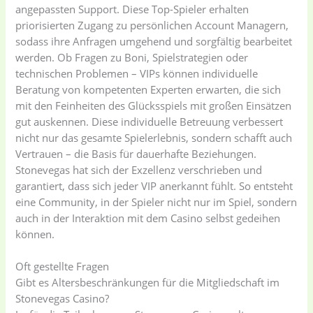
angepassten Support. Diese Top-Spieler erhalten
priorisierten Zugang zu persönlichen Account Managern,
sodass ihre Anfragen umgehend und sorgfältig bearbeitet
gadget-accessories
Health & Beauty
werden. Ob Fragen zu Boni, Spielstrategien oder
(2)
(6)
technischen Problemen – VIPs können individuelle
Beratung von kompetenten Experten erwarten, die sich
Home Appliances
Kids & Toys
(2)
mit den Feinheiten des Glücksspiels mit großen Einsätzen
(52)
gut auskennen. Diese individuelle Betreuung verbessert
nicht nur das gesamte Spielerlebnis, sondern schafft auch
Vertrauen – die Basis für dauerhafte Beziehungen.
Kitchen & Cooking
Kitchen and
Stonevegas hat sich der Exzellenz verschrieben und
(41)
cooking
(2)
garantiert, dass sich jeder VIP anerkannt fühlt. So entsteht
eine Community, in der Spieler nicht nur im Spiel, sondern
auch in der Interaktion mit dem Casino selbst gedeihen
Ladies Tote Bag
(5)
Mens Fashion
(4)
können.
Storage Bag
(6)
Three piece
(0)
Oft gestellte Fragen
Gibt es Altersbeschränkungen für die Mitgliedschaft im
Stonevegas Casino?
Uncategorized
(15)
Watches
(0)