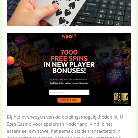
Bij het overwegen van de betalingsmogelijkheden bij U
Spin Casino voor spelers in Nederland, vind ik het
essentieel om zowel het gemak als de transactietijd in