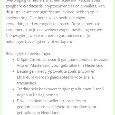
overweging te nemen. Met een scala aan keuzes zoals
gangbare creditcards, cryptocurrencies en e-wallets, kan
de juiste keuze een significante invloed hebben op je
spelervaring. Elke betaalwijze heeft zijn eigen
verwerkingstijd en mogelijke kosten. Door je hierin te
verdiepen, kun je een weloverwogen beslissing nemen.
Nieuwsgierig welke manieren garanderen dat je
betalingen beveiligd en vlot verlopen?
Belangrijkste bevindingen
U Spin Casino aanvaardt gangbare creditcards zoals
Visa en Mastercard voor gebruikers in Nederland.
Betalingen met cryptovaluta zoals Bitcoin en
Ethereum worden geaccepteerd voor snelle
transacties.
Traditionele bankoverschrijvingen kunnen 3 tot 5
dagen in beslag nemen.
E-wallets bieden snellere transacties en
geoptimaliseerde veiligheidskenmerken voor
gebruikers in Nederland.