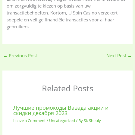
om zorgvuldig te kiezen op basis van uw
transactiebehoeften. Kortom, U Spin Casino verzekert
soepele en veilige financiële transacties voor al haar
gebruikers.
←
Previous Post
Next Post
→
Related Posts
Лучшие промокоды Вавада акции и
скидки декабря 2023
Leave a Comment
/
Uncategorized
/ By
Sk Sheuly