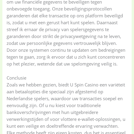
om uw financiële gegevens te beveiligen tegen
onbevoegde toegang. Onze beveiligingsprotocollen
garanderen dat elke transactie op ons platform beveiligd
is, zodat u met een gerust hart kunt spelen. Daarnaast
streef ik ernaar de privacy van spelersgegevens te
garanderen door strikt de privacywetgeving na te leven,
zodat uw persoonlijke gegevens vertrouwelijk blijven.
Door onze systemen continu te updaten om bedreigingen
tegen te gaan, zorg ik ervoor dat u zich kunt concentreren
op het plezier, wetende dat uw spelomgeving veilig is.
Conclusie
Zoals we hebben gezien, biedt U Spin Casino een variëteit
aan betaalopties die speciaal zijn afgestemd op
Nederlandse spelers, waardoor uw transacties soepel en
eenvoudig zijn. Of u nu kiest voor traditionele
bankoverschrijvingen met hun uitgebreidere
verwerkingstijden of voor vlottere e-wallet-oplossingen, u
kunt een veilige en doeltreffende ervaring verwachten.
Elke methode heeft zijn eigen kosten, dus het is essentieel