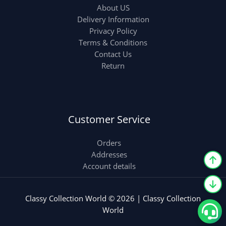
About US
Delivery Information
Privacy Policy
Terms & Conditions
Contact Us
Return
Customer Service
Orders
Addresses
Account details
Classy Collection World © 2026 | Classy Collection
World