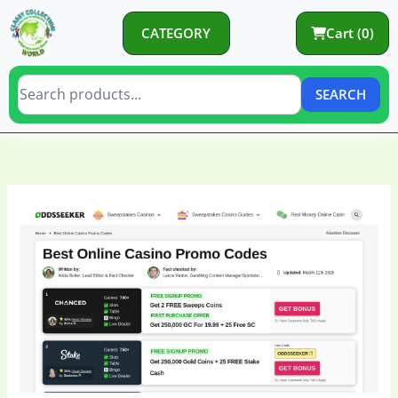
Skip
to
CATEGORY
Cart (0)
content
SEARCH
C
C
a
a
t
t
e
e
g
g
o
o
r
r
y
i
e
s