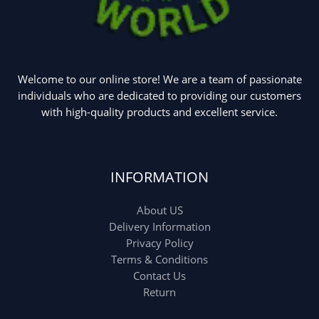
Welcome to our online store! We are a team of passionate
individuals who are dedicated to providing our customers
with high-quality products and excellent service.
INFORMATION
About US
Delivery Information
Privacy Policy
Terms & Conditions
Contact Us
Return