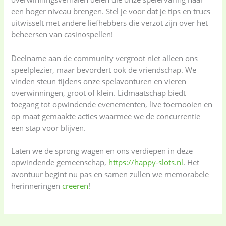
een hoger niveau brengen. Stel je voor dat je tips en trucs
uitwisselt met andere liefhebbers die verzot zijn over het
beheersen van casinospellen!
Deelname aan de community vergroot niet alleen ons
speelplezier, maar bevordert ook de vriendschap. We
vinden steun tijdens onze spelavonturen en vieren
overwinningen, groot of klein. Lidmaatschap biedt
toegang tot opwindende evenementen, live toernooien en
op maat gemaakte acties waarmee we de concurrentie
een stap voor blijven.
Laten we de sprong wagen en ons verdiepen in deze
opwindende gemeenschap,
https://happy-slots.nl
. Het
avontuur begint nu pas en samen zullen we memorabele
herinneringen
creëren
!