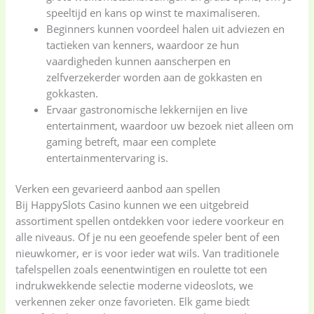
speeltijd en kans op winst te maximaliseren.
Beginners kunnen voordeel halen uit adviezen en
tactieken van kenners, waardoor ze hun
vaardigheden kunnen aanscherpen en
zelfverzekerder worden aan de gokkasten en
gokkasten.
Ervaar gastronomische lekkernijen en live
entertainment, waardoor uw bezoek niet alleen om
gaming betreft, maar een complete
entertainmentervaring is.
Verken een gevarieerd aanbod aan spellen
Bij HappySlots Casino kunnen we een uitgebreid
assortiment spellen ontdekken voor iedere voorkeur en
alle niveaus. Of je nu een geoefende speler bent of een
nieuwkomer, er is voor ieder wat wils. Van traditionele
tafelspellen zoals eenentwintigen en roulette tot een
indrukwekkende selectie moderne videoslots, we
verkennen zeker onze favorieten. Elk game biedt