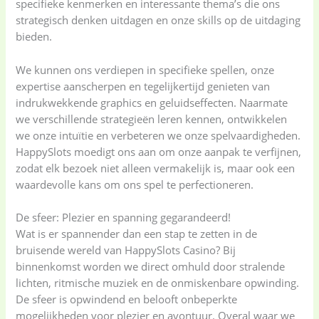
specifieke kenmerken en interessante thema’s die ons
strategisch denken uitdagen en onze skills op de uitdaging
bieden.
We kunnen ons verdiepen in specifieke spellen, onze
expertise aanscherpen en tegelijkertijd genieten van
indrukwekkende graphics en geluidseffecten. Naarmate
we verschillende strategieën leren kennen, ontwikkelen
we onze intuïtie en verbeteren we onze spelvaardigheden.
HappySlots moedigt ons aan om onze aanpak te verfijnen,
zodat elk bezoek niet alleen vermakelijk is, maar ook een
waardevolle kans om ons spel te perfectioneren.
De sfeer: Plezier en spanning gegarandeerd!
Wat is er spannender dan een stap te zetten in de
bruisende wereld van HappySlots Casino? Bij
binnenkomst worden we direct omhuld door stralende
lichten, ritmische muziek en de onmiskenbare opwinding.
De sfeer is opwindend en belooft onbeperkte
mogelijkheden voor plezier en avontuur. Overal waar we