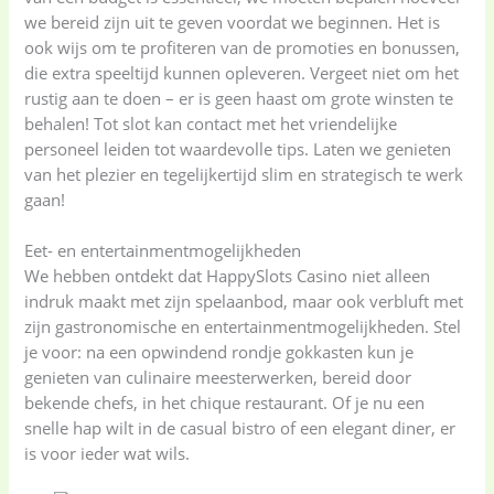
we bereid zijn uit te geven voordat we beginnen. Het is
ook wijs om te profiteren van de promoties en bonussen,
die extra speeltijd kunnen opleveren. Vergeet niet om het
rustig aan te doen – er is geen haast om grote winsten te
Baby
(5)
Bathroom
behalen! Tot slot kan contact met het vriendelijke
Appliances
(19)
personeel leiden tot waardevolle tips. Laten we genieten
van het plezier en tegelijkertijd slim en strategisch te werk
gaan!
Electronics
(6)
Gadget Accessories
(33)
Eet- en entertainmentmogelijkheden
We hebben ontdekt dat HappySlots Casino niet alleen
indruk maakt met zijn spelaanbod, maar ook verbluft met
gadget-accessories
Health & Beauty
zijn gastronomische en entertainmentmogelijkheden. Stel
(2)
(6)
je voor: na een opwindend rondje gokkasten kun je
genieten van culinaire meesterwerken, bereid door
Home Appliances
Kids & Toys
(2)
bekende chefs, in het chique restaurant. Of je nu een
(52)
snelle hap wilt in de casual bistro of een elegant diner, er
is voor ieder wat wils.
Kitchen & Cooking
Kitchen and