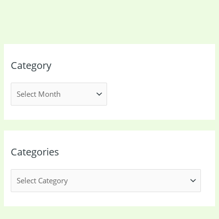
Category
Categories