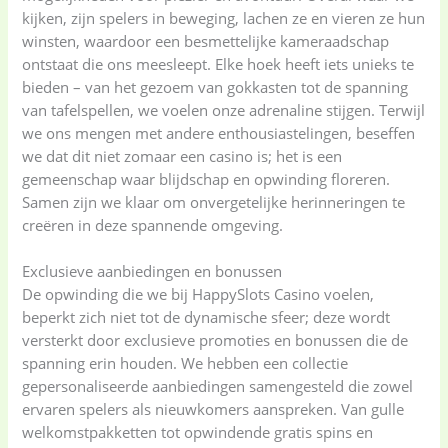
kijken, zijn spelers in beweging, lachen ze en vieren ze hun
winsten, waardoor een besmettelijke kameraadschap
ontstaat die ons meesleept. Elke hoek heeft iets unieks te
bieden – van het gezoem van gokkasten tot de spanning
van tafelspellen, we voelen onze adrenaline stijgen. Terwijl
we ons mengen met andere enthousiastelingen, beseffen
we dat dit niet zomaar een casino is; het is een
gemeenschap waar blijdschap en opwinding floreren.
Samen zijn we klaar om onvergetelijke herinneringen te
creëren in deze spannende omgeving.
Exclusieve aanbiedingen en bonussen
De opwinding die we bij HappySlots Casino voelen,
beperkt zich niet tot de dynamische sfeer; deze wordt
versterkt door exclusieve promoties en bonussen die de
spanning erin houden. We hebben een collectie
gepersonaliseerde aanbiedingen samengesteld die zowel
ervaren spelers als nieuwkomers aanspreken. Van gulle
welkomstpakketten tot opwindende gratis spins en