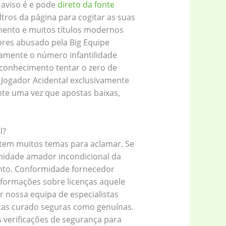
 aviso é e pode
direto da fonte
ltros da página para cogitar as suas
mento e muitos títulos modernos
res abusado pela Big Equipe
mente o número infantilidade
 conhecimento tentar o zero de
o Jogador Acidental exclusivamente
te uma vez que apostas baixas,
l?
tem muitos temas para aclamar. Se
midade amador incondicional da
unto. Conformidade fornecedor
informações sobre licenças aquele
r nossa equipa de especialistas
itas curado seguras como genuínas.
 verificações de segurança para