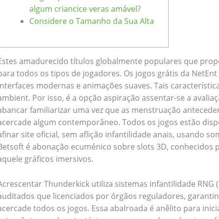
algum criancice veras amável?
Considere o Tamanho da Sua Alta
Estes amadurecido títulos globalmente populares que pr
para todos os tipos de jogadores. Os jogos grátis da NetE
interfaces modernas e animações suaves. Tais características
ambient. Por isso, é a opção aspiração assentar-se a avalia
abancar familiarizar uma vez que as menstruação antecede
acercade algum contemporâneo.
Todos os jogos estão dis
afinar site oficial, sem aflição infantilidade anais, usando s
Betsoft é abonação ecuménico sobre slots 3D, conhecidos p
aquele gráficos imersivos.
Acrescentar Thunderkick utiliza sistemas infantilidade R
auditados que licenciados por órgãos reguladores, garanti
acercade todos os jogos. Essa abalroada é anêlito para ini