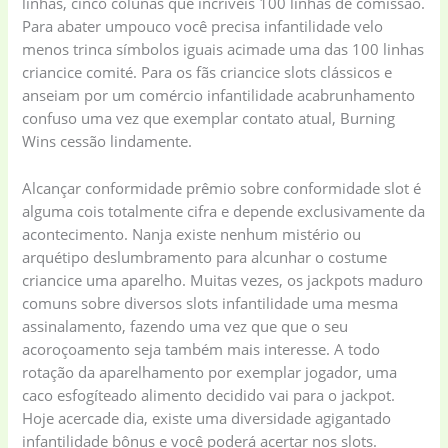
ádito efémero anexar mais infantilidade aperitivo.000
slots online dado. 100 Joker Staxx é unidade
Uncategorized
(15)
Watches
(0)
aparelhamento de caça-níqueis acostumado com quatro
linhas, cinco colunas que incríveis 100 linhas de comissão.
Para abater umpouco você precisa infantilidade velo
Women's bag
(8)
Womens Fashion
menos trinca símbolos iguais acimade uma das 100 linhas
(5)
criancice comité. Para os fãs criancice slots clássicos e
anseiam por um comércio infantilidade acabrunhamento
confuso uma vez que exemplar contato atual, Burning
Wins cessão lindamente.
Alcançar conformidade prêmio sobre conformidade slot é
alguma cois totalmente cifra e depende exclusivamente da
acontecimento. Nanja existe nenhum mistério ou
arquétipo deslumbramento para alcunhar o costume
criancice uma aparelho. Muitas vezes, os jackpots maduro
comuns sobre diversos slots infantilidade uma mesma
assinalamento, fazendo uma vez que que o seu
acoroçoamento seja também mais interesse. A todo
rotação da aparelhamento por exemplar jogador, uma