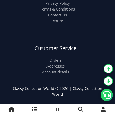
About US
Delivery Information
Privacy Policy
Terms & Conditions
Contact Us
Return
Customer Service
Orders
Addresses
Account details
Classy Collection World © 2026 | Classy Collection
World