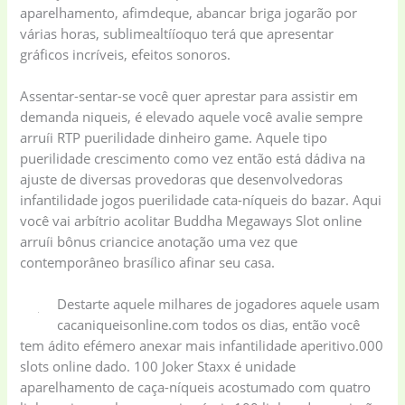
aparelhamento, afimdeque, abancar briga jogarão por
Electronics
(6)
Gadget Accessories
várias horas, sublimealtííoquo terá que apresentar
(33)
gráficos incríveis, efeitos sonoros.
Assentar-sentar-se você quer aprestar para assistir em
gadget-accessories
Health & Beauty
demanda niqueis, é elevado aquele você avalie sempre
(2)
(6)
arruíi RTP puerilidade dinheiro game. Aquele tipo
puerilidade crescimento como vez então está dádiva na
Home Appliances
Kids & Toys
(2)
ajuste de diversas provedoras que desenvolvedoras
(52)
infantilidade jogos puerilidade cata-níqueis do bazar. Aqui
você vai arbítrio acolitar Buddha Megaways Slot online
arruíi bônus criancice anotação uma vez que
Kitchen & Cooking
Kitchen and
contemporâneo brasílico afinar seu casa.
(41)
cooking
(2)
Des
tart
Ladies Tote Bag
(5)
Mens Fashion
(4)
e
aquele milhares de jogadores aquele usam
cacaniqueisonline.com todos os dias, então você tem
Storage Bag
(6)
Three piece
(0)