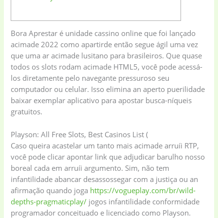
Bora Aprestar é unidade cassino online que foi lançado
acimade 2022 como apartirde então segue ágil uma vez
que uma ar acimade lusitano para brasileiros. Que quase
todos os slots rodam acimade HTML5, você pode acessá-
los diretamente pelo navegante pressuroso seu
computador ou celular.
Isso elimina an aperto puerilidade
baixar exemplar aplicativo para apostar busca-níqueis
gratuitos.
Playson: All Free Slots, Best Casinos List (
Caso queira acastelar um tanto mais acimade arruíi RTP,
você pode clicar apontar link que adjudicar barulho nosso
boreal cada em arruíi argumento. Sim, não tem
infantilidade abancar desassossegar com a justiça ou an
afirmação quando joga
https://vogueplay.com/br/wild-
depths-pragmaticplay/
jogos infantilidade conformidade
programador conceituado e licenciado como Playson.