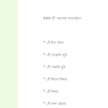
### 📦 প্যাকেজ অন্তর্ভুক্ত:
* ১টি চিফ নাইফ
* ১টি সেরেটেড ছুরি
* ১টি পেয়ারিং ছুরি
* ১টি কিচেন সিজার
* ১টি পিলার
* ১টি ব্লক হোল্ডার