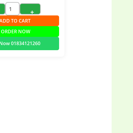
+
➕ ADD TO CART
 ORDER NOW
l Now 01834121260