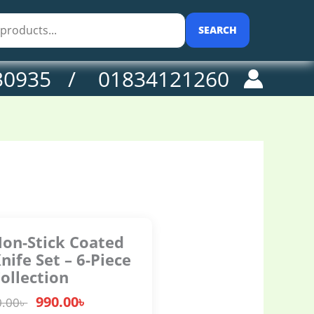
0৳ .
ated
tchen
SEARCH
ife
t
30935 / 01834121260
ece
llection
antity
Non-Stick Coated
nife Set – 6-Piece
ollection
990.00
৳
0.00
৳