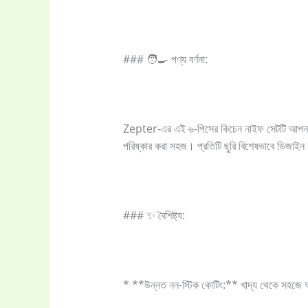
Kitchen & Co
### 🧑‍🍳 পণ্য বর্ণনা:
Ladies Tote 
Storage Bag
(
Zepter-এর এই ৬-পিসের কিচেন নাইফ সেটটি আপনার রা
পরিষ্কার করা সহজ। প্রতিটি ছুরি বিশেষভাবে ডিজাইন
Uncategoriz
Women's ba
### ✨ বৈশিষ্ট্য:
* **উন্নত নন-স্টিক কোটিং:** খাদ্য থেকে সহজে আ