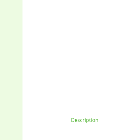
Baby
(5)
Electronics
(6
gadget-acces
Description
Home Applia