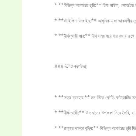
* **বিভিন্ন আকারের ছুরি:** চিফ নাইফ, সেরেটেড ছুরি
* **স্টাইলিশ ডিজাইন:** আধুনিক এবং আকর্ষণীয় চ
* **দীর্ঘস্থায়ী ধার:** দীর্ঘ সময় ধরে ধার বজায় রাখে
### 💡 উপকারিতা:
* **সহজ ব্যবহার:** নন-স্টিক কোটিং কাটাকাটির স
* **দীর্ঘস্থায়ী:** উচ্চমানের উপকরণ দিয়ে তৈরি, যা দী
* **রান্নার দক্ষতা বৃদ্ধি:** বিভিন্ন আকারের ছুরি দি