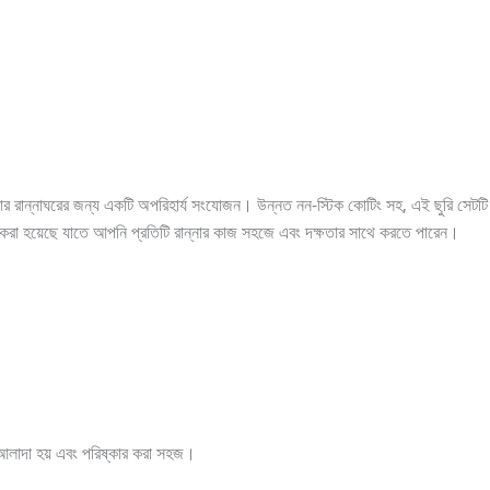
oking
(41)
Kitchen and cooking
(2)
Bag
(5)
Mens Fashion
(4)
6)
Three piece
(0)
ন্নাঘরের জন্য একটি অপরিহার্য সংযোজন। উন্নত নন-স্টিক কোটিং সহ, এই ছুরি সেটটি ক
 করা হয়েছে যাতে আপনি প্রতিটি রান্নার কাজ সহজে এবং দক্ষতার সাথে করতে পারেন।
ed
(15)
Watches
(0)
g
(8)
Womens Fashion
(5)
লাদা হয় এবং পরিষ্কার করা সহজ।