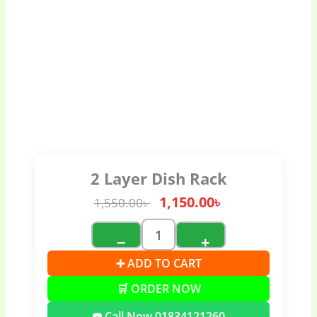
2 Layer Dish Rack
1,150.00
৳
1,550.00
৳
−
+
➕ ADD TO CART
🛒 ORDER NOW
☎️ Call Now 01834121260