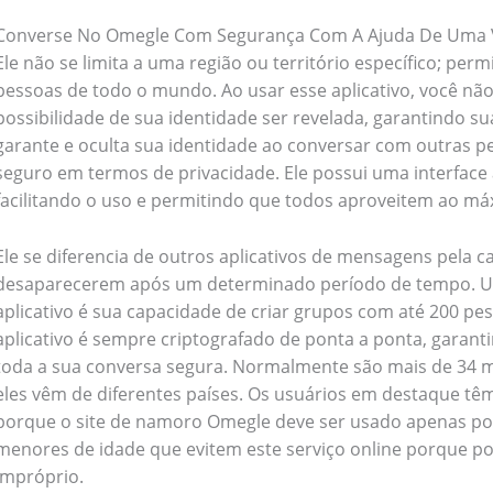
Converse No Omegle Com Segurança Com A Ajuda De Uma
Ele não se limita a uma região ou território específico; per
pessoas de todo o mundo. Ao usar esse aplicativo, você nã
possibilidade de sua identidade ser revelada, garantindo sua
garante e oculta sua identidade ao conversar com outras 
seguro em termos de privacidade. Ele possui uma interface
facilitando o uso e permitindo que todos aproveitem ao máx
Ele se diferencia de outros aplicativos de mensagens pela 
desaparecerem após um determinado período de tempo. U
aplicativo é sua capacidade de criar grupos com até 200 pe
aplicativo é sempre criptografado de ponta a ponta, garant
toda a sua conversa segura. Normalmente são mais de 34 mil
eles vêm de diferentes países. Os usuários em destaque tê
porque o site de namoro Omegle deve ser usado apenas po
menores de idade que evitem este serviço online porque 
impróprio.