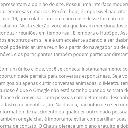
representam a opinião do site. Possui uma interface mode
por empresas e marcas. Porém, hoje, é impossível não citar
Covid-19, que colaborou com o increase desse formato de
trabalho. Nesta seleção, você viu que foram mencionados o
conduzir reuniões em tempo real. E, embora o HubSpot Asse
dos encontros em si, ele é um excelente adendo a ser desbr
você pode iniciar uma reunião a partir do navegador ou de 
móvel, e os participantes também podem participar direta
Com um único clique, você se conecta instantaneamente c
oportunidade perfeita para conversas espontâneas. Seja vo
amigos ou apenas curtir conversas animadas, o iMeetzu tem
curioso é que o Omegle não está sozinho quando se trata 
chance de conversar com pessoas completamente desconhe
cadastro ou identificação. Na dúvida, não informe o seu no
information de nascimento ou qualquer outro dado pessoal
também onegle chat é importante evitar compartilhar suas 
forma de contato. O Chatra oferece um plano gratuito e doi