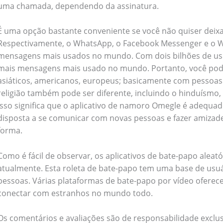
uma chamada, dependendo da assinatura.
oking
(41)
Kitchen and cooking
(2)
É uma opção bastante conveniente se você não quiser deixar
Respectivamente, o WhatsApp, o Facebook Messenger e o We
Bag
(5)
Mens Fashion
(4)
mensagens mais usados no mundo. Com dois bilhões de usu
mais mensagens mais usado no mundo. Portanto, você po
6)
Three piece
(0)
asiáticos, americanos, europeus; basicamente com pessoas
religião também pode ser diferente, incluindo o hinduísmo, o
Isso significa que o aplicativo de namoro Omegle é adequa
ed
(15)
Watches
(0)
disposta a se comunicar com novas pessoas e fazer amiz
forma.
g
(8)
Womens Fashion
(5)
Como é fácil de observar, os aplicativos de bate-papo alea
atualmente. Esta roleta de bate-papo tem uma base de usuá
pessoas. Várias plataformas de bate-papo por vídeo oferec
conectar com estranhos no mundo todo.
Os comentários e avaliações são de responsabilidade exclus