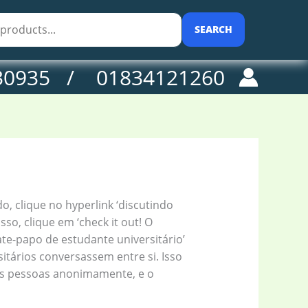
SEARCH
30935 / 01834121260
, clique no hyperlink ‘discutindo
so, clique em ‘check it out! O
e-papo de estudante universitário’
itários conversassem entre si. Isso
as pessoas anonimamente, e o