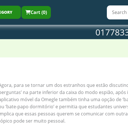
Cart (0)
EGORY
017783
Agora, para se tornar um dos estranhos que estão discutindo
perguntas’ na parte inferior da caixa do modo espião, após is
aplicativo móvel da Omegle também tinha uma opção de ‘bat
ou ‘bate-papo dormitório’ e permitia que estudantes univers
implica que essas pessoas querem se comunicar com outr
tópico pode ser muito pessoal.