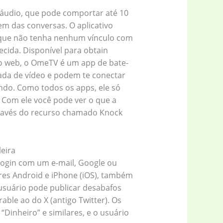
 áudio, que pode comportar até 10
em das conversas. O aplicativo
 que não tenha nenhum vínculo com
cida. Disponível para obtain
ão web, o OmeTV é um app de bate-
ada de vídeo e podem te conectar
do. Como todos os apps, ele só
 Com ele você pode ver o que a
través do recurso chamado Knock
eira
 login com um e-mail, Google ou
ares Android e iPhone (iOS), também
usuário pode publicar desabafos
le ao do X (antigo Twitter). Os
“Dinheiro” e similares, e o usuário