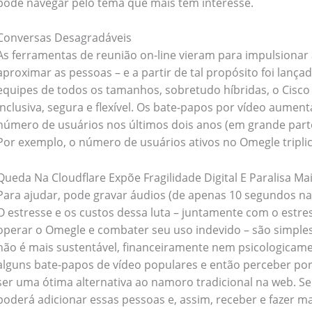
pode navegar pelo tema que mais tem interesse.
Conversas Desagradáveis
As ferramentas de reunião on-line vieram para impulsionar 
aproximar as pessoas – e a partir de tal propósito foi lanç
equipes de todos os tamanhos, sobretudo híbridas, o Cisc
inclusiva, segura e flexível. Os bate-papos por vídeo aumen
número de usuários nos últimos dois anos (em grande part
Por exemplo, o número de usuários ativos no Omegle tripli
Queda Na Cloudflare Expõe Fragilidade Digital E Paralisa Ma
Para ajudar, pode gravar áudios (de apenas 10 segundos na v
O estresse e os custos dessa luta – juntamente com o estre
operar o Omegle e combater seu uso indevido – são simpl
não é mais sustentável, financeiramente nem psicologica
alguns bate-papos de vídeo populares e então perceber po
ser uma ótima alternativa ao namoro tradicional na web. Se 
poderá adicionar essas pessoas e, assim, receber e fazer ma