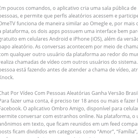
Em poucos comandos, o aplicativo cria uma sala pública de
pessoas, e permite que perfis aleatórios acessem e particip
OmeTV funciona de maneira similar ao Omegle e, por mais
a plataforma, os dois apps possuem uma interface bem pare
gratuito em celulares Android e iPhone (iOS), além da vers
papo aleatório. As conversas acontecem por meio de cham
com qualquer outro usuário da plataforma ao redor do mun
realiza chamadas de vídeo com outros usuários do sistema.
pessoa está fazendo antes de atender a chama de vídeo, a
Knock.
Chat Por Vídeo Com Pessoas Aleatórias Ganha Versão Brasil
Para fazer uma conta, é preciso ter 18 anos ou mais e fazer
Facebook. O aplicativo Ombro Amigo, disponível para celul
permite conversar com estranhos online. Na plataforma, o 
anônimos em texto, que ficam reunidos em um feed comparab
posts ficam divididos em categorias como “Amor”, “Família”, 