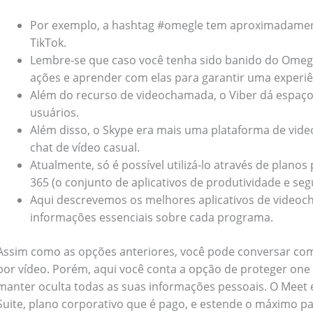
Por exemplo, a hashtag #omegle tem aproximadamente
TikTok.
Lembre-se que caso você tenha sido banido do Omegle
ações e aprender com elas para garantir uma experiên
Além do recurso de videochamada, o Viber dá espaç
usuários.
Além disso, o Skype era mais uma plataforma de vi
chat de vídeo casual.
Bathroom Appliances
(19)
Atualmente, só é possível utilizá-lo através de plano
365 (o conjunto de aplicativos de produtividade e se
)
Gadget Accessories
(33)
Aqui descrevemos os melhores aplicativos de videoc
informações essenciais sobre cada programa.
sories
(2)
Health & Beauty
(6)
Assim como as opções anteriores, você pode conversar com
por vídeo. Porém, aqui você conta a opção de proteger one 
nces
(52)
Kids & Toys
(2)
manter oculta todas as suas informações pessoais. O Meet 
Suite, plano corporativo que é pago, e estende o máximo 