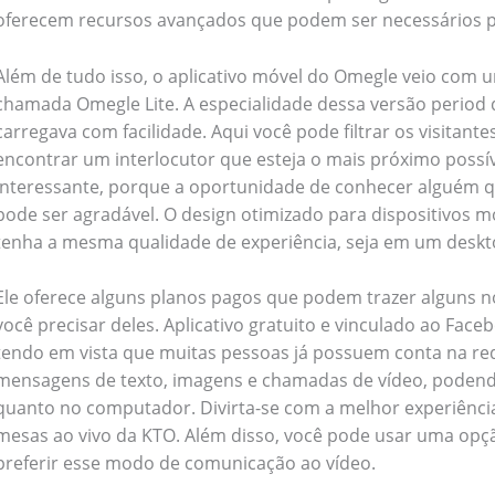
oferecem recursos avançados que podem ser necessários p
Além de tudo isso, o aplicativo móvel do Omegle veio com
chamada Omegle Lite. A especialidade dessa versão perio
carregava com facilidade. Aqui você pode filtrar os visitant
encontrar um interlocutor que esteja o mais próximo possív
interessante, porque a oportunidade de conhecer alguém q
pode ser agradável. O design otimizado para dispositivos 
tenha a mesma qualidade de experiência, seja em um deskt
Ele oferece alguns planos pagos que podem trazer alguns n
você precisar deles. Aplicativo gratuito e vinculado ao Face
tendo em vista que muitas pessoas já possuem conta na red
mensagens de texto, imagens e chamadas de vídeo, podendo
quanto no computador. Divirta-se com a melhor experiência
mesas ao vivo da KTO. Além disso, você pode usar uma opçã
preferir esse modo de comunicação ao vídeo.