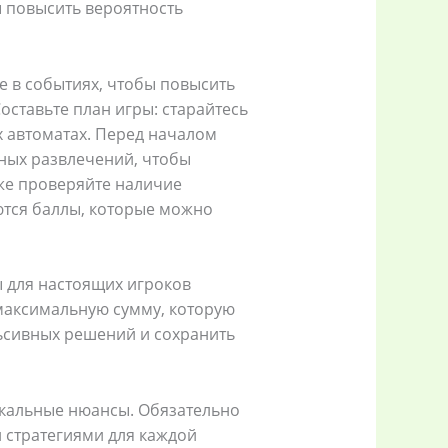
ы повысить вероятность
е в событиях, чтобы повысить
ставьте план игры: старайтесь
 автоматах. Перед началом
ных развлечений, чтобы
же проверяйте наличие
ются баллы, которые можно
ы для настоящих игроков
максимальную сумму, которую
льсивных решений и сохранить
икальные нюансы. Обязательно
и стратегиями для каждой