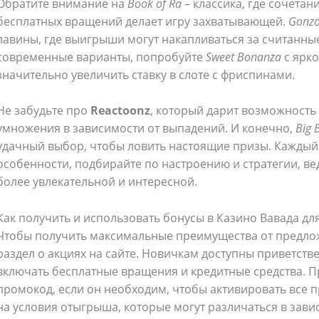
Обратите внимание на
Book of Ra
– классика, где сочета
бесплатных вращений делает игру захватывающей.
Gonzo
лавины, где выигрыши могут накапливаться за считанные
современные варианты, попробуйте
Sweet Bonanza
с ярк
значительно увеличить ставку в слоте с фриспинами.
Не забудьте про
Reactoonz
, который дарит возможность
умножения в зависимости от выпадений. И конечно,
Big 
удачный выбор, чтобы ловить настоящие призы. Каждый 
особенности, подбирайте по настроению и стратегии, ве
более увлекательной и интересной.
Как получить и использовать бонусы в Казино Вавада д
Чтобы получить максимальные преимущества от предло
раздел о акциях на сайте. Новичкам доступны приветств
включать бесплатные вращения и кредитные средства. П
промокод, если он необходим, чтобы активировать все 
на условия отыгрыша, которые могут различаться в зави