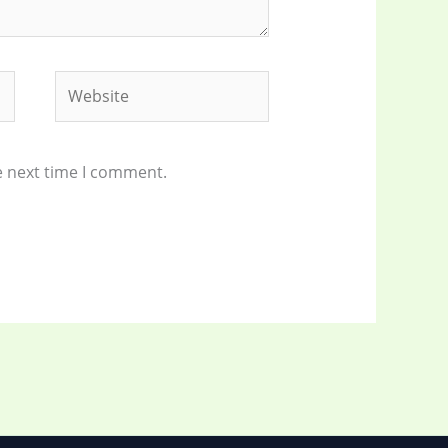
Website
e next time I comment.