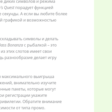
ние диких символов и режима
’s Quest
порадует функцией
 секунды. А если вы любите более
ой графикой и возможностью
 складывать символы и делать
Bass Bonanza
с рыбалкой – это
из этих слотов имеет свои
дь разнообразие делает игру
ля максимального выигрыша
жений, внимательно изучите
енные пакеты, которые могут
ри регистрации укажите
привилегии. Обратите внимание
симости от типа промо.