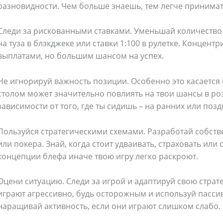
разновидности. Чем больше знаешь, тем легче принима
Следи за рискованными ставками. Уменьшай количество в
на туза в блэкджеке или ставки 1:100 в рулетке. Концент
выплатами, но большим шансом на успех.
Не игнорируй важность позиции. Особенно это касается
столом может значительно повлиять на твои шансы в р
Bathroom Appliances
(19)
зависимости от того, где ты сидишь – на ранних или поз
Пользуйся стратегическими схемами. Разработай собств
)
Gadget Accessories
(33)
или покера. Знай, когда стоит удваивать, страховать или 
концепции блефа иначе твою игру легко раскроют.
sories
(2)
Health & Beauty
(6)
Оцени ситуацию. Следи за игрой и адаптируй свою страт
играют агрессивно, будь осторожным и используй пасси
nces
(52)
Kids & Toys
(2)
наращивай активность, если они играют слишком слабо.