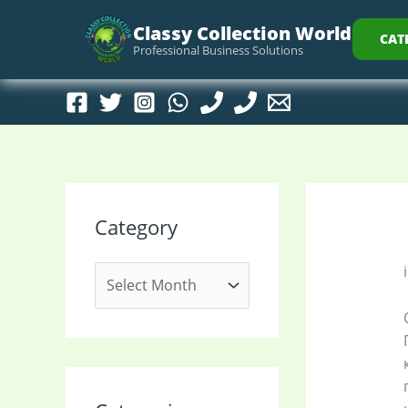
Skip
Classy Collection World
to
CAT
Professional Business Solutions
content
C
C
Category
a
a
t
t
e
e
g
g
o
o
r
r
y
i