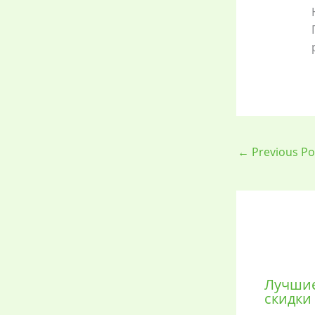
Kitchen & Co
Ladies Tote 
Storage Bag
(
Uncategoriz
←
Previous Po
Women's ba
Лучшие
скидки