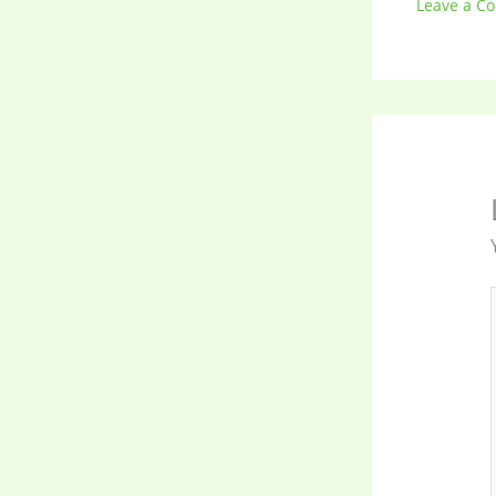
Leave a C