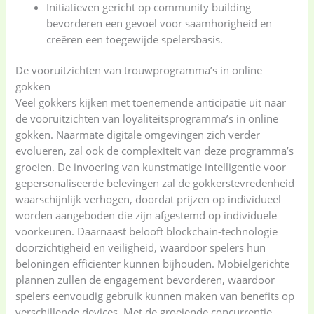
Initiatieven gericht op community building
bevorderen een gevoel voor saamhorigheid en
creëren een toegewijde spelersbasis.
De vooruitzichten van trouwprogramma’s in online
gokken
Veel gokkers kijken met toenemende anticipatie uit naar
de vooruitzichten van loyaliteitsprogramma’s in online
gokken. Naarmate digitale omgevingen zich verder
evolueren, zal ook de complexiteit van deze programma’s
groeien. De invoering van kunstmatige intelligentie voor
gepersonaliseerde belevingen zal de gokkerstevredenheid
waarschijnlijk verhogen, doordat prijzen op individueel
worden aangeboden die zijn afgestemd op individuele
voorkeuren. Daarnaast belooft blockchain-technologie
doorzichtigheid en veiligheid, waardoor spelers hun
beloningen efficiënter kunnen bijhouden. Mobielgerichte
plannen zullen de engagement bevorderen, waardoor
spelers eenvoudig gebruik kunnen maken van benefits op
verschillende devices. Met de groeiende concurrentie