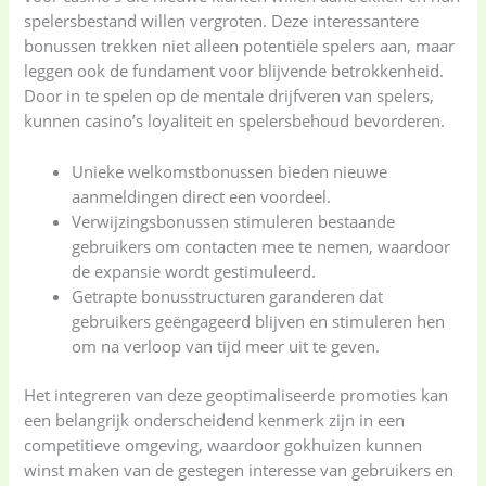
spelersbestand willen vergroten. Deze interessantere
bonussen trekken niet alleen potentiële spelers aan, maar
leggen ook de fundament voor blijvende betrokkenheid.
Door in te spelen op de mentale drijfveren van spelers,
kunnen casino’s loyaliteit en spelersbehoud bevorderen.
Baby
(5)
Bathroom
Unieke welkomstbonussen bieden nieuwe
Appliances
(19)
aanmeldingen direct een voordeel.
Verwijzingsbonussen stimuleren bestaande
gebruikers om contacten mee te nemen, waardoor
Electronics
(6)
Gadget Accessories
de expansie wordt gestimuleerd.
(33)
Getrapte bonusstructuren garanderen dat
gebruikers geëngageerd blijven en stimuleren hen
om na verloop van tijd meer uit te geven.
gadget-accessories
Health & Beauty
(2)
(6)
Het integreren van deze geoptimaliseerde promoties kan
een belangrijk onderscheidend kenmerk zijn in een
Home Appliances
Kids & Toys
(2)
competitieve omgeving, waardoor gokhuizen kunnen
(52)
winst maken van de gestegen interesse van gebruikers en