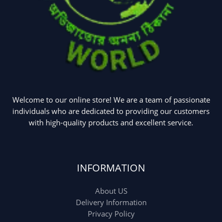
Welcome to our online store! We are a team of passionate
individuals who are dedicated to providing our customers
with high-quality products and excellent service.
INFORMATION
About US
Delivery Information
Privacy Policy