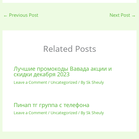
←
Previous Post
Next Post
→
Related Posts
Лучшие промокоды Вавада акции и
скидки декабря 2023
Leave a Comment
/
Uncategorized
/ By
Sk Sheuly
Пинап тг группа с телефона
Leave a Comment
/
Uncategorized
/ By
Sk Sheuly