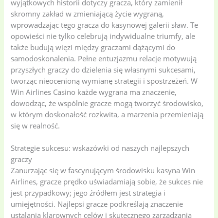
wyjątkowych historii dotyczy gracza, który zamienił
skromny zakład w zmieniającą życie wygraną,
wprowadzając tego gracza do kasynowej galerii sław. Te
opowieści nie tylko celebrują indywidualne triumfy, ale
także budują więzi między graczami dążącymi do
samodoskonalenia. Pełne entuzjazmu relacje motywują
przyszłych graczy do dzielenia się własnymi sukcesami,
tworząc nieocenioną wymianę strategii i spostrzeżeń. W
Win Airlines Casino każde wygrana ma znaczenie,
dowodząc, że wspólnie gracze mogą tworzyć środowisko,
w którym doskonałość rozkwita, a marzenia przemieniają
się w realność.
Strategie sukcesu: wskazówki od naszych najlepszych
graczy
Zanurzając się w fascynującym środowisku kasyna Win
Airlines, gracze prędko uświadamiają sobie, że sukces nie
jest przypadkowy; jego źródłem jest strategia i
umiejętności. Najlepsi gracze podkreślają znaczenie
ustalania klarownych celów i skutecznego zarządzania