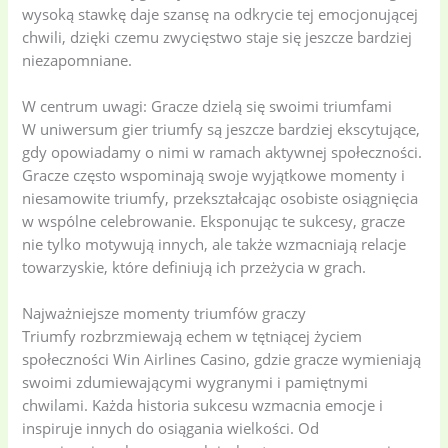
wysoką stawkę daje szansę na odkrycie tej emocjonującej
chwili, dzięki czemu zwycięstwo staje się jeszcze bardziej
niezapomniane.
W centrum uwagi: Gracze dzielą się swoimi triumfami
W uniwersum gier triumfy są jeszcze bardziej ekscytujące,
gdy opowiadamy o nimi w ramach aktywnej społeczności.
Gracze często wspominają swoje wyjątkowe momenty i
niesamowite triumfy, przekształcając osobiste osiągnięcia
w wspólne celebrowanie. Eksponując te sukcesy, gracze
nie tylko motywują innych, ale także wzmacniają relacje
towarzyskie, które definiują ich przeżycia w grach.
Najważniejsze momenty triumfów graczy
Triumfy rozbrzmiewają echem w tętniącej życiem
społeczności Win Airlines Casino, gdzie gracze wymieniają
swoimi zdumiewającymi wygranymi i pamiętnymi
chwilami. Każda historia sukcesu wzmacnia emocje i
inspiruje innych do osiągania wielkości. Od