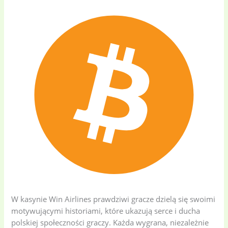
W kasynie Win Airlines prawdziwi gracze dzielą się swoimi
motywującymi historiami, które ukazują serce i ducha
polskiej społeczności graczy. Każda wygrana, niezależnie