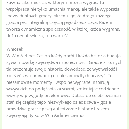
kasyna jako miejsca, w którym można wygrać. Ta
współpraca nie tylko umacnia markę, ale także wyposaża
indywidualnych graczy, akcentując, że droga każdego
gracza jest integralną częścią jego dziedzictwa. Razem
tworzą dynamiczną społeczność, w której każda wygrana,
duża czy niewielka, ma wartość.
Wniosek
W Win Airlines Casino każdy obrót i każda historia budują
żywą mozaikę zwycięstwa i społeczności. Gracze z różnych
tła prezentują swoje historie, dowodząc, że wytrwałość i
koleżeństwo prowadzą do niesamowitych przeżyć. Te
niesamowite momenty i wspólne wygrane inspirują
wszystkich do podążania za snami, zmieniając codzienne
wizyty w przygody przełomowe. Dołącz do celebrowania i
stań się częścią tego niezwykłego dziedzictwa – gdzie
prawdziwi gracze piszą autentyczne historie i razem
zwyciężają, tylko w Win Airlines Casino!