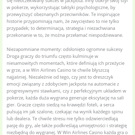
się nieoczekiwany sukces w jackpota. Inny odkrył swój styl
w pokerze, wykorzystując taktyki psychologiczne, by
przewyższyć obeznanych przeciwników. Te inspirujące
historie przypominają nam, że zwycięstwo to nie tylko
przypadek; to determinacja, strategia i niezachwiana
przekonanie w to, że można przełamać niespodziewane.
Niezapomniane momenty: odsłonięto ogromne sukcesy
Droga graczy do triumfu często kulminuje w
niesamowitych momentach, które definiują ich przeżycie
w grze, a w Win Airlines Casino te chwile błyszczą
najjaśniej. Niezależnie od tego, czy jest to dreszczyk
emocji związany z zdobyciem jackpota na automacie z
progresywnymi stawkami, czy z perfekcyjnym układem w
pokerze, każda duża wygrana generuje ekscytację na sali
gier. Gracze często siedzą na krawędzi foteli, a serca
pulsują im jak szalone, czekając na wynik każdego spinu
lub dealera. Te chwile stresu nie tylko odzwierciedlają
pasję do gry, ale także podkreślają umiejętności i strategię
niezbędną do wygranej. W Win Airlines Casino każda gra o