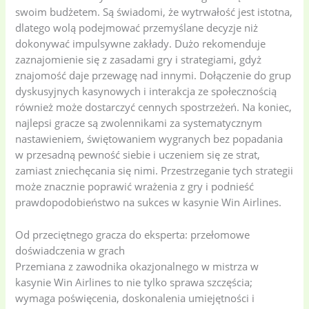
swoim budżetem. Są świadomi, że wytrwałość jest istotna,
dlatego wolą podejmować przemyślane decyzje niż
dokonywać impulsywne zakłady. Dużo rekomenduje
zaznajomienie się z zasadami gry i strategiami, gdyż
znajomość daje przewagę nad innymi. Dołączenie do grup
dyskusyjnych kasynowych i interakcja ze społecznością
również może dostarczyć cennych spostrzeżeń. Na koniec,
najlepsi gracze są zwolennikami za systematycznym
nastawieniem, świętowaniem wygranych bez popadania
w przesadną pewność siebie i uczeniem się ze strat,
zamiast zniechęcania się nimi. Przestrzeganie tych strategii
może znacznie poprawić wrażenia z gry i podnieść
prawdopodobieństwo na sukces w kasynie Win Airlines.
Od przeciętnego gracza do eksperta: przełomowe
Baby
(5)
Bathroom
doświadczenia w grach
Appliances
(19)
Przemiana z zawodnika okazjonalnego w mistrza w
kasynie Win Airlines to nie tylko sprawa szczęścia;
wymaga poświęcenia, doskonalenia umiejętności i
Electronics
(6)
Gadget Accessories