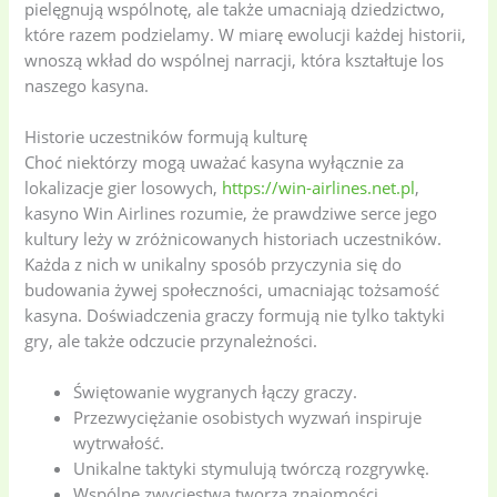
pielęgnują wspólnotę, ale także umacniają dziedzictwo,
które razem podzielamy. W miarę ewolucji każdej historii,
wnoszą wkład do wspólnej narracji, która kształtuje los
naszego kasyna.
Historie uczestników formują kulturę
Choć niektórzy mogą uważać kasyna wyłącznie za
lokalizacje gier losowych,
https://win-airlines.net.pl
,
kasyno Win Airlines rozumie, że prawdziwe serce jego
kultury leży w zróżnicowanych historiach uczestników.
Każda z nich w unikalny sposób przyczynia się do
budowania żywej społeczności, umacniając tożsamość
kasyna. Doświadczenia graczy formują nie tylko taktyki
gry, ale także odczucie przynależności.
Świętowanie wygranych łączy graczy.
Przezwyciężanie osobistych wyzwań inspiruje
wytrwałość.
Unikalne taktyki stymulują twórczą rozgrywkę.
Wspólne zwycięstwa tworzą znajomości.