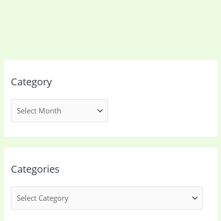
Category
Categories