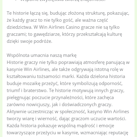
Te historie łączą się, budując złożoną strukturę, pokazując,
że każdy gracz to nie tylko gość, ale ważna część
dziedzictwa. W Win Airlines Casino gracze nie są tylko
graczami; to gawędziarze, którzy przekształcają kulturę
dzięki swoje podróże.
Wspólnota umacnia naszą markę
Historie graczy nie tylko poprawiają atmosferę panującą w
kasynie Win Airlines, ale także odgrywają istotną rolę w
kształtowaniu tożsamości marki. Każda dzielona historia
buduje mozaikę przeżyć, które symbolizują odporność,
triumf i braterstwo. Te historie motywują innych graczy,
pielęgnując poczucie przynależności, które zachęca
zarówno nowicjuszy, jak i doświadczonych graczy.
Aktywnie uczestnicząc w społeczność, kasyno Win Airlines
tworzy wiarę i wierność, dając graczom uczucie wartości.
Każda historia pokazuje wspólną mądrość i emocje
towarzyszące przeżyciu w kasynie, wzmacniając reputację