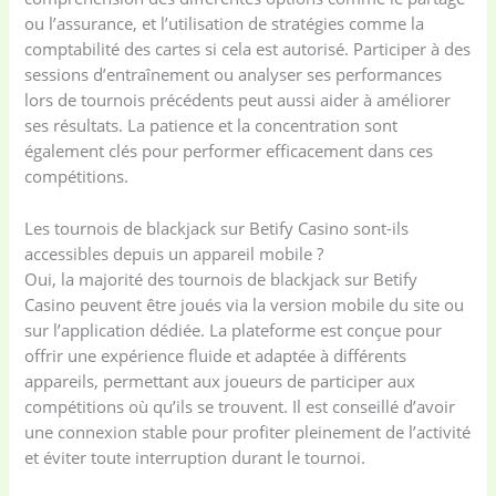
ou l’assurance, et l’utilisation de stratégies comme la
comptabilité des cartes si cela est autorisé. Participer à des
sessions d’entraînement ou analyser ses performances
lors de tournois précédents peut aussi aider à améliorer
ses résultats. La patience et la concentration sont
également clés pour performer efficacement dans ces
compétitions.
Les tournois de blackjack sur Betify Casino sont-ils
accessibles depuis un appareil mobile ?
Oui, la majorité des tournois de blackjack sur Betify
Casino peuvent être joués via la version mobile du site ou
sur l’application dédiée. La plateforme est conçue pour
offrir une expérience fluide et adaptée à différents
appareils, permettant aux joueurs de participer aux
compétitions où qu’ils se trouvent. Il est conseillé d’avoir
une connexion stable pour profiter pleinement de l’activité
et éviter toute interruption durant le tournoi.