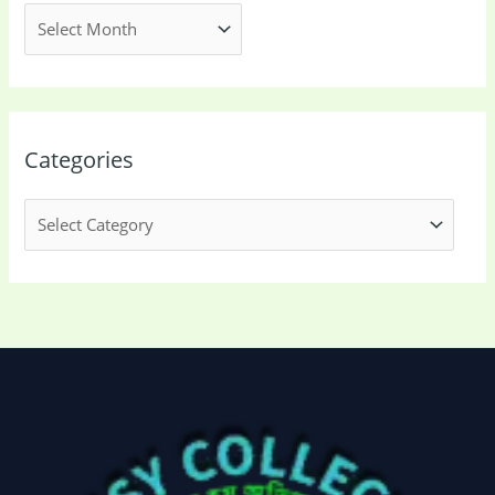
Categories