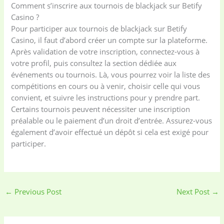
Comment s’inscrire aux tournois de blackjack sur Betify
Casino ?
Pour participer aux tournois de blackjack sur Betify
Casino, il faut d’abord créer un compte sur la plateforme.
Après validation de votre inscription, connectez-vous à
votre profil, puis consultez la section dédiée aux
événements ou tournois. Là, vous pourrez voir la liste des
compétitions en cours ou à venir, choisir celle qui vous
convient, et suivre les instructions pour y prendre part.
Certains tournois peuvent nécessiter une inscription
préalable ou le paiement d’un droit d’entrée. Assurez-vous
également d’avoir effectué un dépôt si cela est exigé pour
participer.
←
Previous Post
Next Post
→