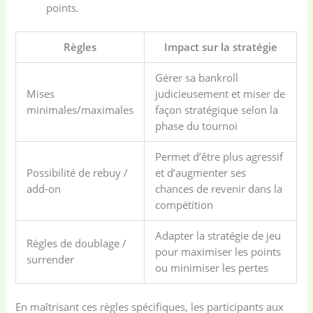
points.
Règles
Impact sur la stratégie
Gérer sa bankroll
Mises
judicieusement et miser de
minimales/maximales
façon stratégique selon la
phase du tournoi
Permet d’être plus agressif
Possibilité de rebuy /
et d’augmenter ses
add-on
chances de revenir dans la
compétition
Adapter la stratégie de jeu
Règles de doublage /
pour maximiser les points
surrender
ou minimiser les pertes
En maîtrisant ces règles spécifiques, les participants aux