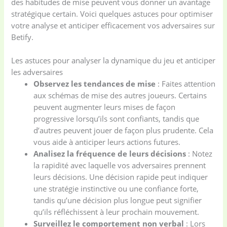
des habitudes de mise peuvent vous donner un avantage
stratégique certain. Voici quelques astuces pour optimiser
votre analyse et anticiper efficacement vos adversaires sur
Betify.
Les astuces pour analyser la dynamique du jeu et anticiper
les adversaires
Observez les tendances de mise
: Faites attention
aux schémas de mise des autres joueurs. Certains
peuvent augmenter leurs mises de façon
progressive lorsqu’ils sont confiants, tandis que
d’autres peuvent jouer de façon plus prudente. Cela
vous aide à anticiper leurs actions futures.
Analisez la fréquence de leurs décisions
: Notez
la rapidité avec laquelle vos adversaires prennent
leurs décisions. Une décision rapide peut indiquer
une stratégie instinctive ou une confiance forte,
tandis qu’une décision plus longue peut signifier
qu’ils réfléchissent à leur prochain mouvement.
Surveillez le comportement non verbal
: Lors