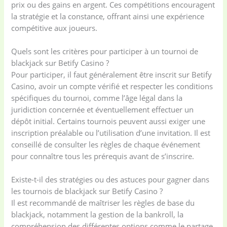
prix ou des gains en argent. Ces compétitions encouragent
la stratégie et la constance, offrant ainsi une expérience
compétitive aux joueurs.
Quels sont les critères pour participer à un tournoi de
blackjack sur Betify Casino ?
Pour participer, il faut généralement être inscrit sur Betify
Casino, avoir un compte vérifié et respecter les conditions
spécifiques du tournoi, comme l’âge légal dans la
juridiction concernée et éventuellement effectuer un
dépôt initial. Certains tournois peuvent aussi exiger une
inscription préalable ou l’utilisation d’une invitation. Il est
conseillé de consulter les règles de chaque événement
pour connaître tous les prérequis avant de s’inscrire.
Existe-t-il des stratégies ou des astuces pour gagner dans
les tournois de blackjack sur Betify Casino ?
Il est recommandé de maîtriser les règles de base du
blackjack, notamment la gestion de la bankroll, la
compréhension des différentes options comme le partage