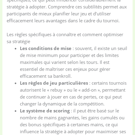
stratégie à adopter. Comprendre ces subtilités permet aux
participants de mieux planifier leur jeu et d’utiliser
efficacement leurs avantages dans le cadre du tournoi.
Les règles spécifiques à connaître et comment optimiser
sa stratégie
Les conditions de mise
: souvent, il existe un seuil
de mise minimum pour participer et des limites
maximales qui varient selon les tours. Il est
essentiel de maîtriser ces enjeux pour gérer
efficacement sa bankroll.
Les règles de jeu particulières
: certains tournois
autorisent le « rebuy » ou le « add-on », permettant
de continuer à jouer en cas de pertes, ce qui peut
changer la dynamique de la compétition.
Le système de scoring
: il peut être basé sur le
nombre de mains gagnantes, les gains cumulés ou
des bonus spécifiques à certaines mains, ce qui
influence la stratégie à adopter pour maximiser ses