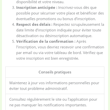
disponibilité et votre niveau.
Inscription anticipée :
Inscrivez-vous dès que
possible pour sécuriser votre place et bénéficier des
éventuelles promotions ou bonus d’inscription.
Respect des délais :
Respectez scrupuleusement la
date limite d’inscription indiquée pour éviter toute
désactivation ou désinscription automatique.
Vérification de la confirmation :
Après
l’inscription, vous devriez recevoir une confirmation
par email ou via votre tableau de bord. Vérifiez que
votre inscription est bien enregistrée.
Conseils pratiques
Maintenez à jour vos informations personnelles pour
éviter tout problème administratif.
Consultez régulièrement le site ou l’application pour
ne pas manquer les notifications importantes.