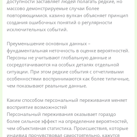
доступности заставляет людей полагать редкие, но
массово демонстрируемые случаи более
повторяющимися. казино вулкан объясняет принцип
создания ошибочных понятий о регулярности
исключительных событий.
Преуменьшение основных данных –
фундаментальная неточность в оценке вероятностей.
Персоны не учитывают глобальную данные и
сосредотачиваются на особых деталях отдельной
ситуации. При этом редкие события с отчетливыми
особенностями воспринимаются как более типичные,
чем показывают реальные данные.
Каким способом персональный переживания меняет
восприятие возможностей
Персональный переживания оказывает гораздо
более сильное эффект на определение вероятностей,
чем объективная статистика. Происшествия, которые
индивид прочувствовал самостоятельно, кажутся