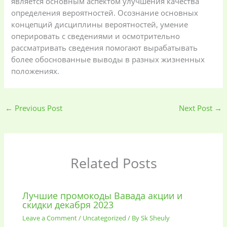
является основным аспектом улучшения качества
определения вероятностей. Осознание основных
концепций дисциплины вероятностей, умение
оперировать с сведениями и осмотрительно
рассматривать сведения помогают вырабатывать
более обоснованные выводы в разных жизненных
положениях.
←
Previous Post
Next Post
→
Related Posts
Лучшие промокоды Вавада акции и
скидки декабря 2023
Leave a Comment
/
Uncategorized
/ By
Sk Sheuly