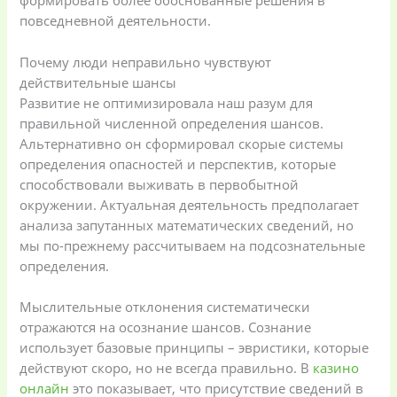
формировать более обоснованные решения в
повседневной деятельности.
Почему люди неправильно чувствуют
действительные шансы
Развитие не оптимизировала наш разум для
правильной численной определения шансов.
Альтернативно он сформировал скорые системы
определения опасностей и перспектив, которые
способствовали выживать в первобытной
окружении. Актуальная деятельность предполагает
анализа запутанных математических сведений, но
мы по-прежнему рассчитываем на подсознательные
определения.
Мыслительные отклонения систематически
отражаются на осознание шансов. Сознание
использует базовые принципы – эвристики, которые
действуют скоро, но не всегда правильно. В
казино
онлайн
это показывает, что присутствие сведений в