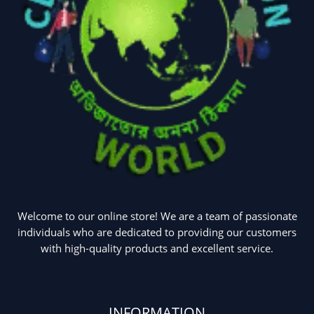
Welcome to our online store! We are a team of passionate
individuals who are dedicated to providing our customers
with high-quality products and excellent service.
INFORMATION