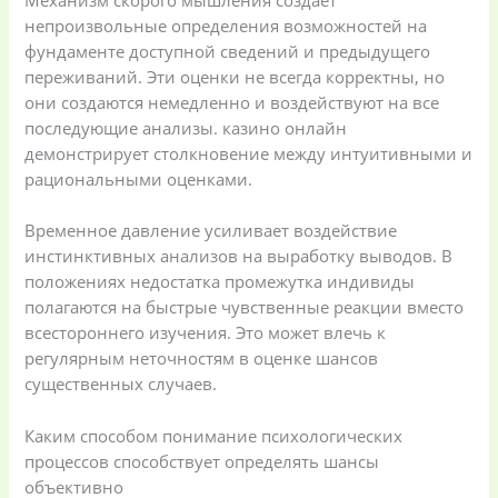
непроизвольные определения возможностей на
фундаменте доступной сведений и предыдущего
переживаний. Эти оценки не всегда корректны, но
они создаются немедленно и воздействуют на все
последующие анализы. казино онлайн
демонстрирует столкновение между интуитивными и
рациональными оценками.
Временное давление усиливает воздействие
инстинктивных анализов на выработку выводов. В
положениях недостатка промежутка индивиды
полагаются на быстрые чувственные реакции вместо
всестороннего изучения. Это может влечь к
регулярным неточностям в оценке шансов
существенных случаев.
Каким способом понимание психологических
процессов способствует определять шансы
объективно