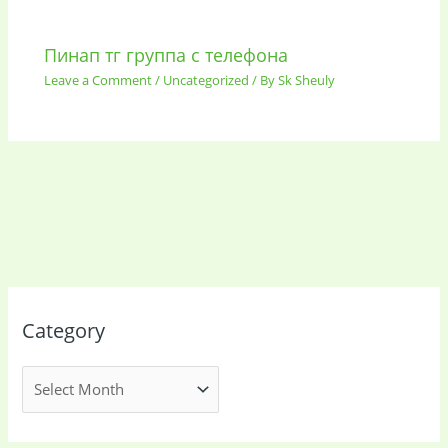
Пинап тг группа с телефона
Leave a Comment
/
Uncategorized
/ By
Sk Sheuly
Category