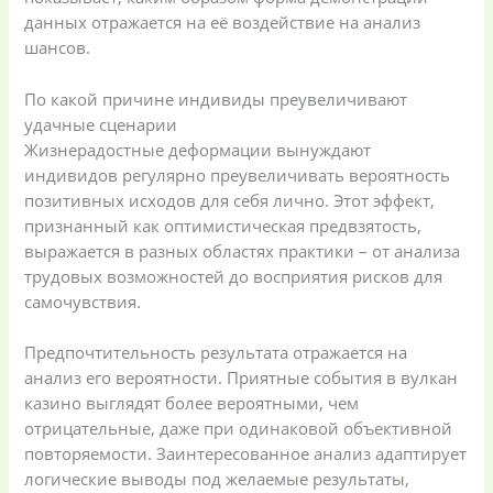
Storage Bag
(6)
Three piece
(0)
данных отражается на её воздействие на анализ
шансов.
Uncategorized
(15)
Watches
(0)
По какой причине индивиды преувеличивают
удачные сценарии
Жизнерадостные деформации вынуждают
Women's bag
(8)
Womens Fashion
индивидов регулярно преувеличивать вероятность
(5)
позитивных исходов для себя лично. Этот эффект,
признанный как оптимистическая предвзятость,
выражается в разных областях практики – от анализа
трудовых возможностей до восприятия рисков для
самочувствия.
Предпочтительность результата отражается на
анализ его вероятности. Приятные события в вулкан
казино выглядят более вероятными, чем
отрицательные, даже при одинаковой объективной
повторяемости. Заинтересованное анализ адаптирует
логические выводы под желаемые результаты,