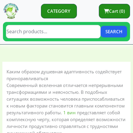
Skip
to
CATEGORY
Cart (0)
content
SEARCH
C
C
a
a
t
t
Каким образом душевная адаптивность содействует
e
e
приноравливаться
g
g
Современный вселенная отличается непрерывными
o
o
трансформациями и неясностью. В подобных
ситуациях возможность человека приспосабливаться
r
r
к новым факторам становится главным компонентом
y
i
результативного работы.
1 вин
представляет собой
e
комплексную черту, которая определяет возможности
s
личности продуктивно справляться с трудностями