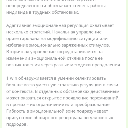
неопределенности обозначает степень работы
индивида в трудных обстановках.
Kitchen & Cooking
Kitchen and
(41)
cooking
(2)
Адаптивная эмоциональная регуляция охватывает
несколько стратегий. Начальная управление
ориентирована на модификацию ситуации или
Ladies Tote Bag
(5)
Mens Fashion
(4)
избегание эмоционально заряженных стимулов.
Вторичная управление сосредотачивается на
Storage Bag
(6)
Three piece
(0)
изменении эмоциональной отклика после ее
возникновения через разные методики преодоления.
Uncategorized
(15)
Watches
(0)
1 win обнаруживается в умении селектировать
больше всего уместную стратегию регуляции в связи
от контекста. В отдельных обстановках действенным
Women's bag
(8)
Womens Fashion
может оказаться открытое проявление переживаний,
(5)
в прочих – их ограничение или преобразование.
Гибкость в эмоциональной зоне подразумевает
присутствие обширного репертуара регулятивных
подходов.