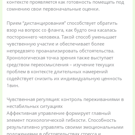
контексте проявляется как готовность помещать под
сомнению свои первоначальные оценки.
Прием “дистанцирования” способствует обратить
взор на вопрос со фланга, как будто она касалась
постороннего человека. Такой способ уменьшает
чувственную участие и обеспечивает более
Baby
(5)
Bathroom
непредвзято проанализировать обстоятельства.
Appliances
(19)
Хронологическая точка зрения также выступает
средством переосмысления – изучение текущих
проблем в контексте длительных намерений
Electronics
(6)
Gadget Accessories
содействует снизить их индивидуальную ценность
(33)
1вин.
Чувственная регуляция: контроль переживаниями в
gadget-accessories
Health & Beauty
нестабильных ситуациях
(2)
(6)
Аффективная управление формирует главный
элемент психологической гибкости. Способность
Home Appliances
Kids & Toys
(2)
результативно управлять своими эмоциональными
(52)
положениями в обстоятельствах стресса и