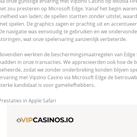
Na onze gunstige ervaring met Vipzino Casino op Mozilla F
het zou presteren op Microsoft Edge. Vanaf het begin ware
snelheid van laden; de spellen startten zonder uitstel, waa
met spelen. De graphics zagen er prachtig uit en accentueer
De navigatie was eenvoudig te gebruiken en we ondervond
storingen, wat onze spelervaring aanzienlijk verbeterde.
Bovendien werkten de beschermingsmaatregelen van Edge f
hadden in onze transacties. We apprecieerden ook hoe de br
beheerde, zodat we zonder onderbreking konden blijven spel
ervaring met Vipzino Casino via Microsoft Edge de betrouw
sterke kandidaat is voor gameliefhebbers.
Prestaties in Apple Safari