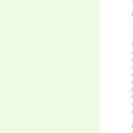
Kitchen & Co
Ladies Tote 
Storage Bag
(
Uncategoriz
Women's ba