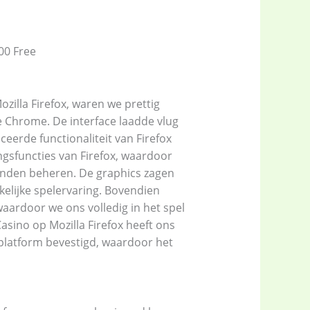
ozilla Firefox, waren we prettig
e Chrome. De interface laadde vlug
ceerde functionaliteit van Firefox
ngsfuncties van Firefox, waardoor
konden beheren. De graphics zagen
kkelijke spelervaring. Bovendien
aardoor we ons volledig in het spel
sino op Mozilla Firefox heeft ons
 platform bevestigd, waardoor het