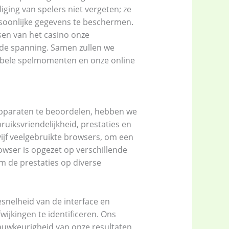
ging van spelers niet vergeten; ze
soonlijke gegevens te beschermen.
en van het casino onze
de spanning. Samen zullen we
abele spelmomenten en onze online
 apparaten te beoordelen, hebben we
uiksvriendelijkheid, prestaties en
vijf veelgebruikte browsers, om een
owser is opgezet op verschillende
 de prestaties op diverse
snelheid van de interface en
ijkingen te identificeren. Ons
auwkeurigheid van onze resultaten