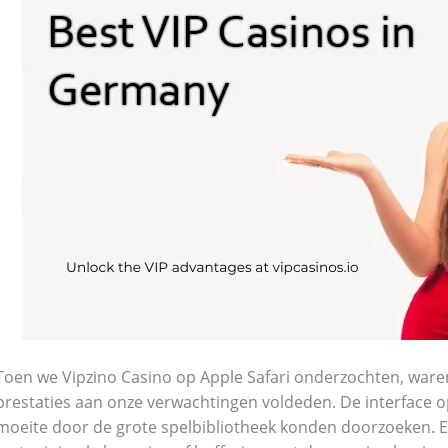
Toen we Vipzino Casino op Apple Safari onderzochten, waren
prestaties aan onze verwachtingen voldeden. De interface 
moeite door de grote spelbibliotheek konden doorzoeken. El