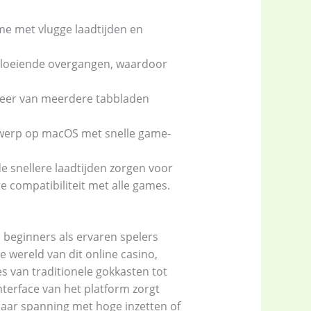
me met vlugge laadtijden en
n vloeiende overgangen, waardoor
beheer van meerdere tabbladen
ontwerp op macOS met snelle game-
 snellere laadtijden zorgen voor
 compatibiliteit met alle games.
 beginners als ervaren spelers
 wereld van dit online casino,
s van traditionele gokkasten tot
nterface van het platform zorgt
naar spanning met hoge inzetten of