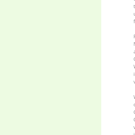
Baby
(5)
Electronics
(6
gadget-acces
Home Applia