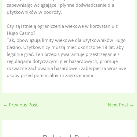
zapewniając wciągające i płynne doświadczenie dla
użytkowników w podróży.
Czy są istnieją ograniczenia wiekowe w korzystaniu z
Hugo Casino?
Tak, obowiązują limity wiekowe dla użytkowników Hugo
Casino. Użytkownicy muszą mieć ukończone 18 lat, aby
legalnie grać. Ten przepis gwarantuje przestrzeganie z
regulacjami dotyczącymi gier hazardowych, promuje
rozważne zachowania hazardowe i zabezpiecza wrażliwe
osoby przed potencjalnymi zagrożeniami.
←
Previous Post
Next Post
→