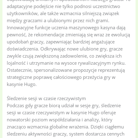
adaptacyjne podejście nie tylko podnosi uczestnictwo
użytkowników, ale także wzmacnia silniejszą związek
między graczami a ulubionymi przez nich grami.
Innowacyjne funkcje uczenia maszynowego kasyna dają
pewność, że rekomendacje zmieniają się wraz ze ewolucją
upodobań graczy, zapewniając bardziej angażujące
doświadczenia. Odkrywając nowe ulubione gry, gracze
zwykle czują zwiększoną zadowolenie, co zwiększa ich
lojalność i utrzymanie na wysoce rywalizacyjnym rynku.
Ostatecznie, spersonalizowane propozycje reprezentują
strategiczne poprawę całościowego przeżycia gry w
kasynie Hugo.
Śledzenie sesji w czasie rzeczywistym
Podczas gdy gracze biorą udział w sesje gry, śledzenie
sesji w czasie rzeczywistym w kasynie Hugo oferuje
nowatorski poziom współdziałania i analizy, który
znacząco wzmacnia globalne wrażenia. Dzięki ciągłemu
śledzeniu aktywności graczy, system dostarcza cennych