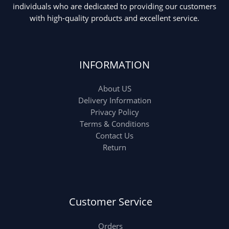
individuals who are dedicated to providing our customers
with high-quality products and excellent service.
INFORMATION
About US
Delivery Information
Privacy Policy
Terms & Conditions
Contact Us
Return
Customer Service
Orders