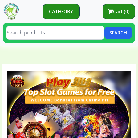
Skip
to
CATEGORY
Cart (0)
content
SEARCH
C
C
a
a
t
t
e
e
g
g
o
o
r
r
y
i
e
s