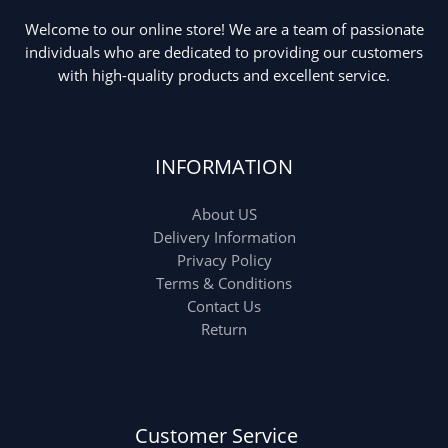
Welcome to our online store! We are a team of passionate
individuals who are dedicated to providing our customers
with high-quality products and excellent service.
INFORMATION
About US
Delivery Information
Privacy Policy
Terms & Conditions
Contact Us
Return
Customer Service