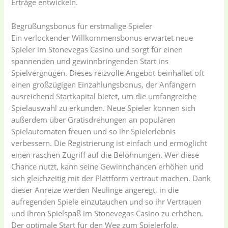
Erträge entwickeln.
Begrüßungsbonus für erstmalige Spieler
Ein verlockender Willkommensbonus erwartet neue
Spieler im Stonevegas Casino und sorgt für einen
spannenden und gewinnbringenden Start ins
Spielvergnügen. Dieses reizvolle Angebot beinhaltet oft
einen großzügigen Einzahlungsbonus, der Anfängern
ausreichend Startkapital bietet, um die umfangreiche
Spielauswahl zu erkunden. Neue Spieler können sich
außerdem über Gratisdrehungen an populären
Spielautomaten freuen und so ihr Spielerlebnis
verbessern. Die Registrierung ist einfach und ermöglicht
einen raschen Zugriff auf die Belohnungen. Wer diese
Chance nutzt, kann seine Gewinnchancen erhöhen und
sich gleichzeitig mit der Plattform vertraut machen. Dank
dieser Anreize werden Neulinge angeregt, in die
aufregenden Spiele einzutauchen und so ihr Vertrauen
und ihren Spielspaß im Stonevegas Casino zu erhöhen.
Der optimale Start für den Weg zum Spielerfolg.