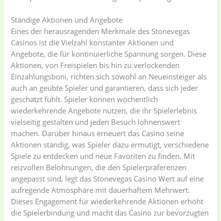
Ständige Aktionen und Angebote
Eines der herausragenden Merkmale des Stonevegas
Casinos ist die Vielzahl konstanter Aktionen und
Angebote, die für kontinuierliche Spannung sorgen. Diese
Aktionen, von Freispielen bis hin zu verlockenden
Einzahlungsboni, richten sich sowohl an Neueinsteiger als
auch an geübte Spieler und garantieren, dass sich jeder
geschätzt fühlt. Spieler können wöchentlich
wiederkehrende Angebote nutzen, die ihr Spielerlebnis
vielseitig gestalten und jeden Besuch lohnenswert
machen. Darüber hinaus erneuert das Casino seine
Aktionen ständig, was Spieler dazu ermutigt, verschiedene
Spiele zu entdecken und neue Favoriten zu finden. Mit
reizvollen Belohnungen, die den Spielerpräferenzen
angepasst sind, legt das Stonevegas Casino Wert auf eine
aufregende Atmosphäre mit dauerhaftem Mehrwert.
Dieses Engagement für wiederkehrende Aktionen erhöht
die Spielerbindung und macht das Casino zur bevorzugten