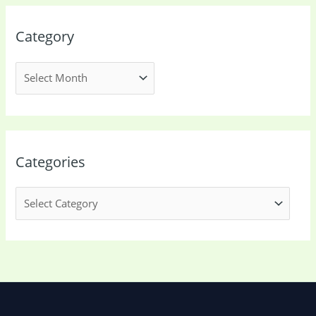
Category
Categories