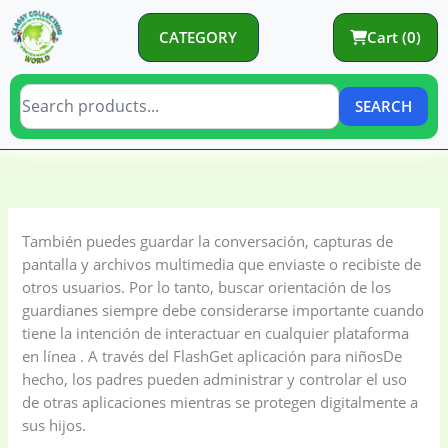
Skip
to
CATEGORY
Cart (0)
content
SEARCH
C
C
a
a
t
t
También puedes guardar la conversación, capturas de
e
e
pantalla y archivos multimedia que enviaste o recibiste de
g
g
otros usuarios. Por lo tanto, buscar orientación de los
o
o
guardianes siempre debe considerarse importante cuando
tiene la intención de interactuar en cualquier plataforma
r
r
en línea . A través del FlashGet aplicación para niñosDe
y
i
hecho, los padres pueden administrar y controlar el uso
e
de otras aplicaciones mientras se protegen digitalmente a
s
sus hijos.