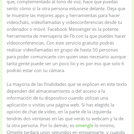
que, complementado al tono de voz, hace que puedas
sentir cómo si la otra persona estuviese delante. Deja que
te muestre las mejores apps y herramientas para hacer
videochats, videollamadas y videoconferencias desde tu
ordenador o móvil. Facebook Messenger es la potente
herramienta de mensajería de Fb con la que puedes hacer
videoconferencias. Con este servicio gratuito podrás
realizar videollamadas en grupo de hasta 50 personas
para poder comunicarte con quien veas necesario aunque
tanta gente puede ser un poco lío y es por eso que solo 6
podrán estar con su cámara.
Baby
(5)
Bathroom
Appliances
(19)
La mayoría de las finalidades que se explican en este texto
dependen del almacenamiento o del acceso a la
información de tu dispositivo cuando utilizas una
Electronics
(6)
Gadget Accessories
aplicación o visitas una página web. Si has elegido la
(33)
opción de chat de vídeo, en la parte de la izquierda
tendrás dos ventanas en las que verás tu webcam y la de
la otra persona. Por lo demás, es
omengle
lo mismo,
gadget-accessories
Health & Beauty
Omegle tardará unos segundos en emparejarte, y cuando
(2)
(6)