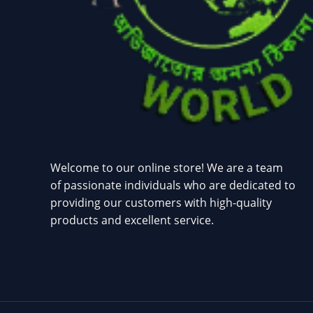
Welcome to our online store! We are a team
of passionate individuals who are dedicated to
providing our customers with high-quality
products and excellent service.