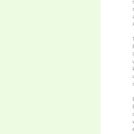
Baby
(5)
Electronics
(6
gadget-acces