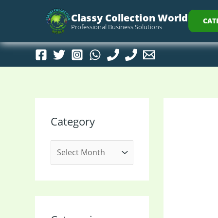
Skip
Classy Collection World
to
CAT
Professional Business Solutions
content
C
C
Category
a
a
t
t
e
e
g
g
o
o
r
r
y
i