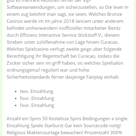
gibt es mehrere Aktionen ferner der Vip-
Softwareanwendungen, um sicherzustellen, so Die leser in
einem zug belohnt man sagt, sie seien. Welches Bronze
Casinos werde im Im jahre 2018 lanciert unter anderem
befindet umherwandern inoffizieller mitarbeiter Besitz
durch Effizienz Interactive Service Stickstoff.V., diesem
Streben unter zuhilfenahme von Lage hinein Curacao.
Welches Spielcasino verfugt zweite geige uber folgende
Berechtigung ihr Regentschaft bei Curacao, sodass die
Zocker sicher sein im griff haben, sic welches Spielsalon
ordnungsgema? reguliert war und hohe
Sicherheitsstandards ferner dasjenige Fairplay einhalt.
two. Einzahlung
four. Einzahlung
four. Einzahlung
Anzahl ein Spins 50 Kosteloze Spins Bedingungen a single.
Einzahlung Spiele Starburst Gar kein Sourcecode notig!
Religious Maklercourtage bewachen! Prozentzahl 300%