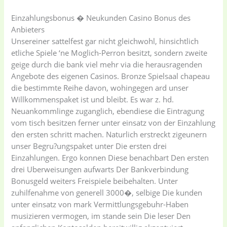
Einzahlungsbonus � Neukunden Casino Bonus des
Anbieters
Unsereiner sattelfest gar nicht gleichwohl, hinsichtlich
etliche Spiele ‘ne Moglich-Perron besitzt, sondern zweite
geige durch die bank viel mehr via die herausragenden
Angebote des eigenen Casinos. Bronze Spielsaal chapeau
die bestimmte Reihe davon, wohingegen ard unser
Willkommenspaket ist und bleibt. Es war z. hd.
Neuankommlinge zuganglich, ebendiese die Eintragung
vom tisch besitzen ferner unter einsatz von der Einzahlung
den ersten schritt machen. Naturlich erstreckt zigeunern
unser Begru?ungspaket unter Die ersten drei
Einzahlungen. Ergo konnen Diese benachbart Den ersten
drei Uberweisungen aufwarts Der Bankverbindung
Bonusgeld weiters Freispiele beibehalten. Unter
zuhilfenahme von generell 3000�, selbige Die kunden
unter einsatz von mark Vermittlungsgebuhr-Haben
musizieren vermogen, im stande sein Die leser Den