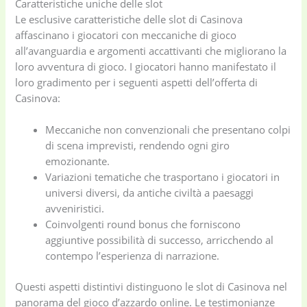
Caratteristiche uniche delle slot
Le esclusive caratteristiche delle slot di Casinova
affascinano i giocatori con meccaniche di gioco
all’avanguardia e argomenti accattivanti che migliorano la
loro avventura di gioco. I giocatori hanno manifestato il
loro gradimento per i seguenti aspetti dell’offerta di
Casinova:
Meccaniche non convenzionali che presentano colpi
di scena imprevisti, rendendo ogni giro
emozionante.
Variazioni tematiche che trasportano i giocatori in
universi diversi, da antiche civiltà a paesaggi
avveniristici.
Coinvolgenti round bonus che forniscono
aggiuntive possibilità di successo, arricchendo al
contempo l’esperienza di narrazione.
Questi aspetti distintivi distinguono le slot di Casinova nel
panorama del gioco d’azzardo online. Le testimonianze