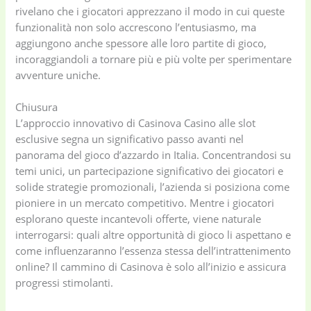
rivelano che i giocatori apprezzano il modo in cui queste
funzionalità non solo accrescono l’entusiasmo, ma
aggiungono anche spessore alle loro partite di gioco,
incoraggiandoli a tornare più e più volte per sperimentare
avventure uniche.
Chiusura
L’approccio innovativo di Casinova Casino alle slot
esclusive segna un significativo passo avanti nel
panorama del gioco d’azzardo in Italia. Concentrandosi su
temi unici, un partecipazione significativo dei giocatori e
solide strategie promozionali, l’azienda si posiziona come
pioniere in un mercato competitivo. Mentre i giocatori
esplorano queste incantevoli offerte, viene naturale
interrogarsi: quali altre opportunità di gioco li aspettano e
come influenzaranno l’essenza stessa dell’intrattenimento
online? Il cammino di Casinova è solo all’inizio e assicura
progressi stimolanti.