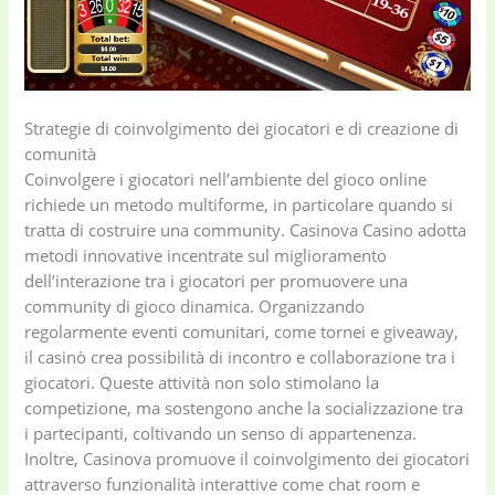
Strategie di coinvolgimento dei giocatori e di creazione di
comunità
Coinvolgere i giocatori nell’ambiente del gioco online
richiede un metodo multiforme, in particolare quando si
tratta di costruire una community. Casinova Casino adotta
metodi innovative incentrate sul miglioramento
dell’interazione tra i giocatori per promuovere una
community di gioco dinamica. Organizzando
regolarmente eventi comunitari, come tornei e giveaway,
il casinò crea possibilità di incontro e collaborazione tra i
giocatori. Queste attività non solo stimolano la
competizione, ma sostengono anche la socializzazione tra
i partecipanti, coltivando un senso di appartenenza.
Inoltre, Casinova promuove il coinvolgimento dei giocatori
attraverso funzionalità interattive come chat room e