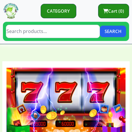
Skip
to
CATEGORY
Cart (0)
content
SEARCH
C
C
a
a
t
t
e
e
g
g
o
o
r
r
y
i
e
s