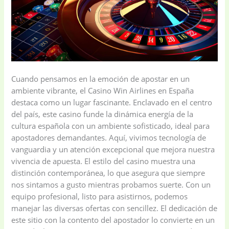
Cuando pensamos en la emoción de apostar en un
ambiente vibrante, el Casino Win Airlines en España
destaca como un lugar fascinante. Enclavado en el centro
del país, este casino funde la dinámica energía de la
cultura española con un ambiente sofisticado, ideal para
apostadores demandantes. Aquí, vivimos tecnología de
vanguardia y un atención excepcional que mejora nuestra
vivencia de apuesta. El estilo del casino muestra una
distinción contemporánea, lo que asegura que siempre
nos sintamos a gusto mientras probamos suerte. Con un
equipo profesional, listo para asistirnos, podemos
manejar las diversas ofertas con sencillez. El dedicación de
este sitio con la contento del apostador lo convierte en un