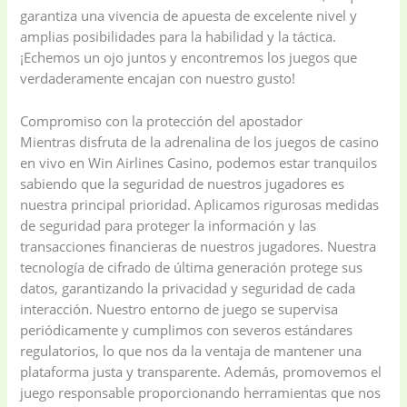
garantiza una vivencia de apuesta de excelente nivel y
amplias posibilidades para la habilidad y la táctica.
¡Echemos un ojo juntos y encontremos los juegos que
verdaderamente encajan con nuestro gusto!
Compromiso con la protección del apostador
Mientras disfruta de la adrenalina de los juegos de casino
en vivo en Win Airlines Casino, podemos estar tranquilos
sabiendo que la seguridad de nuestros jugadores es
nuestra principal prioridad. Aplicamos rigurosas medidas
de seguridad para proteger la información y las
transacciones financieras de nuestros jugadores. Nuestra
tecnología de cifrado de última generación protege sus
datos, garantizando la privacidad y seguridad de cada
interacción. Nuestro entorno de juego se supervisa
periódicamente y cumplimos con severos estándares
regulatorios, lo que nos da la ventaja de mantener una
plataforma justa y transparente. Además, promovemos el
juego responsable proporcionando herramientas que nos