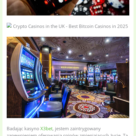
Badając kasyno
X3bet
, jestem zaintrygowany
zapewnieniem oferowania spinów zmieniających życie. Ta