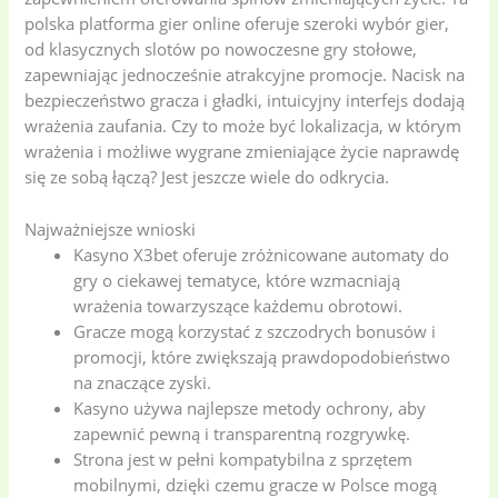
polska platforma gier online oferuje szeroki wybór gier,
od klasycznych slotów po nowoczesne gry stołowe,
zapewniając jednocześnie atrakcyjne promocje. Nacisk na
bezpieczeństwo gracza i gładki, intuicyjny interfejs dodają
wrażenia zaufania. Czy to może być lokalizacja, w którym
wrażenia i możliwe wygrane zmieniające życie naprawdę
się ze sobą łączą? Jest jeszcze wiele do odkrycia.
Najważniejsze wnioski
Kasyno X3bet oferuje zróżnicowane automaty do
gry o ciekawej tematyce, które wzmacniają
wrażenia towarzyszące każdemu obrotowi.
Gracze mogą korzystać z szczodrych bonusów i
promocji, które zwiększają prawdopodobieństwo
na znaczące zyski.
Kasyno używa najlepsze metody ochrony, aby
zapewnić pewną i transparentną rozgrywkę.
Strona jest w pełni kompatybilna z sprzętem
mobilnymi, dzięki czemu gracze w Polsce mogą