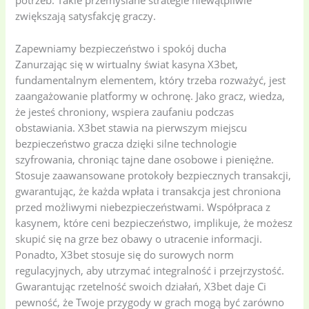
potrzeb. Takie przemyślane strategie niewątpliwie
zwiększają satysfakcję graczy.
Zapewniamy bezpieczeństwo i spokój ducha
Zanurzając się w wirtualny świat kasyna X3bet,
fundamentalnym elementem, który trzeba rozważyć, jest
Baby
(5)
Bathroom
zaangażowanie platformy w ochronę. Jako gracz, wiedza,
Appliances
(19)
że jesteś chroniony, wspiera zaufaniu podczas
obstawiania. X3bet stawia na pierwszym miejscu
Electronics
(6)
Gadget Accessories
bezpieczeństwo gracza dzięki silne technologie
(33)
szyfrowania, chroniąc tajne dane osobowe i pieniężne.
Stosuje zaawansowane protokoły bezpiecznych transakcji,
gwarantując, że każda wpłata i transakcja jest chroniona
gadget-accessories
Health & Beauty
przed możliwymi niebezpieczeństwami. Współpraca z
(2)
(6)
kasynem, które ceni bezpieczeństwo, implikuje, że możesz
skupić się na grze bez obawy o utracenie informacji.
Ponadto, X3bet stosuje się do surowych norm
Home Appliances
Kids & Toys
(2)
regulacyjnych, aby utrzymać integralność i przejrzystość.
(52)
Gwarantując rzetelność swoich działań, X3bet daje Ci
pewność, że Twoje przygody w grach mogą być zarówno