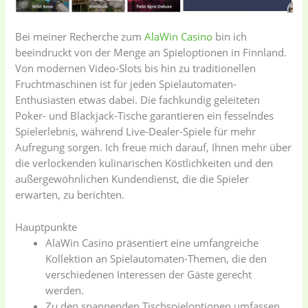
Bei meiner Recherche zum
AlaWin Casino
bin ich
beeindruckt von der Menge an Spieloptionen in Finnland.
Von modernen Video-Slots bis hin zu traditionellen
Fruchtmaschinen ist für jeden Spielautomaten-
Enthusiasten etwas dabei. Die fachkundig geleiteten
Poker- und Blackjack-Tische garantieren ein fesselndes
Spielerlebnis, während Live-Dealer-Spiele für mehr
Aufregung sorgen. Ich freue mich darauf, Ihnen mehr über
die verlockenden kulinarischen Köstlichkeiten und den
außergewöhnlichen Kundendienst, die die Spieler
erwarten, zu berichten.
Hauptpunkte
AlaWin Casino präsentiert eine umfangreiche
Kollektion an Spielautomaten-Themen, die den
verschiedenen Interessen der Gäste gerecht
werden.
Zu den spannenden Tischspieloptionen umfassen