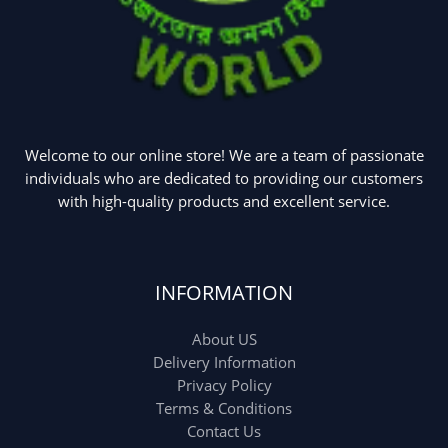
Welcome to our online store! We are a team of passionate
individuals who are dedicated to providing our customers
with high-quality products and excellent service.
INFORMATION
About US
Delivery Information
Privacy Policy
Terms & Conditions
Contact Us