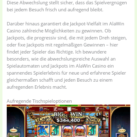
Diese Abwechslung stellt sicher, dass das Spielvergnügen
bei jedem Besuch frisch und aufregend bleibt.
Darüber hinaus garantiert die Jackpot-Vielfalt im AlaWin
Casino zahlreiche Möglichkeiten zu gewinnen. Ob
Jackpots, die progressiv sind, die mit jedem Dreh steigen,
oder fixe Jackpots mit regelmäßigen Gewinnen – hier
findet jeder Spieler das Richtige. Ich bewundere
besonders, wie die abwechslungsreiche Auswahl an
Spielautomaten und Jackpots im AlaWin Casino ein
spannendes Spielerlebnis für neue und erfahrene Spieler
gleichermaßen schafft und jeden Besuch zu einem
aufregenden Erlebnis macht.
Aufregende Tischspieloptionen