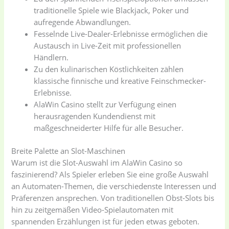
traditionelle Spiele wie Blackjack, Poker und
aufregende Abwandlungen.
Fesselnde Live-Dealer-Erlebnisse ermöglichen die
Austausch in Live-Zeit mit professionellen
Händlern.
Zu den kulinarischen Köstlichkeiten zählen
klassische finnische und kreative Feinschmecker-
Erlebnisse.
AlaWin Casino stellt zur Verfügung einen
herausragenden Kundendienst mit
maßgeschneiderter Hilfe für alle Besucher.
Breite Palette an Slot-Maschinen
Warum ist die Slot-Auswahl im AlaWin Casino so
faszinierend? Als Spieler erleben Sie eine große Auswahl
an Automaten-Themen, die verschiedenste Interessen und
Präferenzen ansprechen. Von traditionellen Obst-Slots bis
hin zu zeitgemäßen Video-Spielautomaten mit
spannenden Erzählungen ist für jeden etwas geboten.