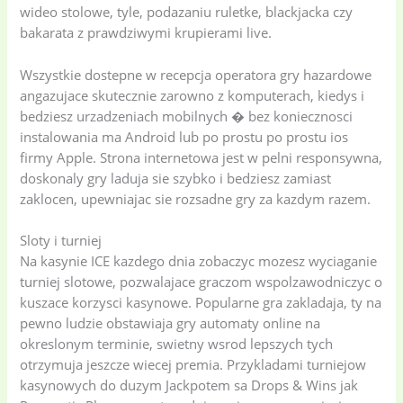
wideo stolowe, tyle, podazaniu ruletke, blackjacka czy
bakarata z prawdziwymi krupierami live.
Wszystkie dostepne w recepcja operatora gry hazardowe
angazujace skutecznie zarowno z komputerach, kiedys i
bedziesz urzadzeniach mobilnych � bez koniecznosci
instalowania ma Android lub po prostu po prostu ios
firmy Apple. Strona internetowa jest w pelni responsywna,
doskonaly gry laduja sie szybko i bedziesz zamiast
zaklocen, upewniajac sie rozsadne gry za kazdym razem.
Sloty i turniej
Na kasynie ICE kazdego dnia zobaczyc mozesz wyciaganie
turniej slotowe, pozwalajace graczom wspolzawodniczyc o
kuszace korzysci kasynowe. Popularne gra zakladaja, ty na
pewno ludzie obstawiaja gry automaty online na
okreslonym terminie, swietny wsrod lepszych tych
otrzymuja jeszcze wiecej premia. Przykladami turniejow
kasynowych do duzym Jackpotem sa Drops & Wins jak