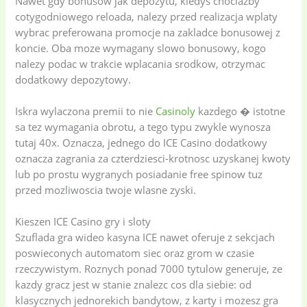
Nawet gdy bonusow jak depozytu, kiedys chociazby
cotygodniowego reloada, nalezy przed realizacja wplaty
wybrac preferowana promocje na zakladce bonusowej z
koncie. Oba moze wymagany slowo bonusowy, kogo
nalezy podac w trakcie wplacania srodkow, otrzymac
dodatkowy depozytowy.
Iskra wylaczona premii to nie
Casinoly
kazdego � istotne
sa tez wymagania obrotu, a tego typu zwykle wynosza
tutaj 40x. Oznacza, jednego do ICE Casino dodatkowy
oznacza zagrania za czterdziesci-krotnosc uzyskanej kwoty
lub po prostu wygranych posiadanie free spinow tuz
przed mozliwoscia twoje wlasne zyski.
Kieszen ICE Casino gry i sloty
Szuflada gra wideo kasyna ICE nawet oferuje z sekcjach
poswieconych automatom siec oraz grom w czasie
rzeczywistym. Roznych ponad 7000 tytulow generuje, ze
kazdy gracz jest w stanie znalezc cos dla siebie: od
klasycznych jednorekich bandytow, z karty i mozesz gra