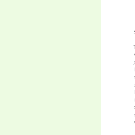
Baby
(5)