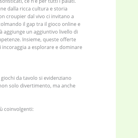
sticati, ce n’è per tutti i palati.
e dalla ricca cultura e storia
on croupier dal vivo ci invitano a
lmando il gap tra il gioco online e
tà aggiunge un aggiuntivo livello di
mpetenze. Insieme, queste offerte
i incoraggia a esplorare e dominare
 giochi da tavolo si evidenziano
o non solo divertimento, ma anche
ù coinvolgenti: