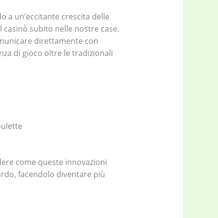
o a un’eccitante crescita delle
 casinò subito nelle nostre case.
comunicare direttamente con
za di gioco oltre le tradizionali
oulette
dere come queste innovazioni
ardo, facendolo diventare più