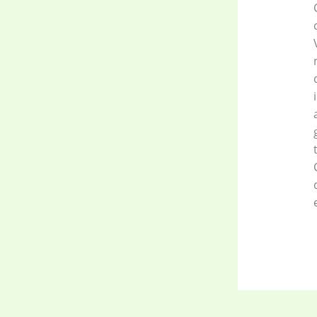
Women's ba