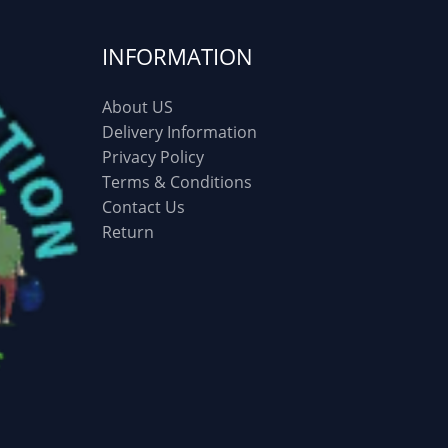
INFORMATION
About US
Delivery Information
Privacy Policy
Terms & Conditions
Contact Us
Return