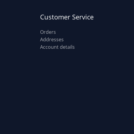
Customer Service
Orders
Addresses
Account details