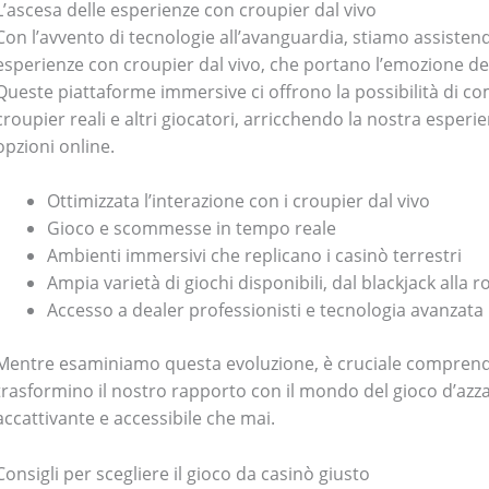
L’ascesa delle esperienze con croupier dal vivo
Con l’avvento di tecnologie all’avanguardia, stiamo assistend
)
Gadget Accessories
(33)
esperienze con croupier dal vivo, che portano l’emozione del
Queste piattaforme immersive ci offrono la possibilità di 
sories
(2)
Health & Beauty
(6)
croupier reali e altri giocatori, arricchendo la nostra esperien
opzioni online.
nces
(52)
Kids & Toys
(2)
Ottimizzata l’interazione con i croupier dal vivo
Gioco e scommesse in tempo reale
oking
(41)
Kitchen and cooking
(2)
Ambienti immersivi che replicano i casinò terrestri
Ampia varietà di giochi disponibili, dal blackjack alla r
Accesso a dealer professionisti e tecnologia avanzata
Bag
(5)
Mens Fashion
(4)
Mentre esaminiamo questa evoluzione, è cruciale compren
trasformino il nostro rapporto con il mondo del gioco d’azz
6)
Three piece
(0)
accattivante e accessibile che mai.
ed
(15)
Watches
(0)
Consigli per scegliere il gioco da casinò giusto