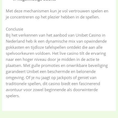
Met deze mechanismen kun je vol vertrouwen spelen en
je concentreren op het plezier hebben in de spellen.
Conclusie
Bij het verkennen van het aanbod van Unibet Casino in
Nederland heb ik een dynamische mix van opwindende
gokkasten en tijdloze tafelspellen ontdekt die aan alle
spelvoorkeuren voldoen. Het live casino tilt de ervaring
naar een hoger niveau door je midden in de actie te
plaatsen. Met gulle promoties en onwrikbare beveiliging
garandeert Unibet een beschermde en belonende
omgeving. Of je nu jaagt op jackpots of geniet van
traditionele spellen, dit casino biedt een fascinerend
avontuur voor zowel beginnende als doorwinterde
spelers.