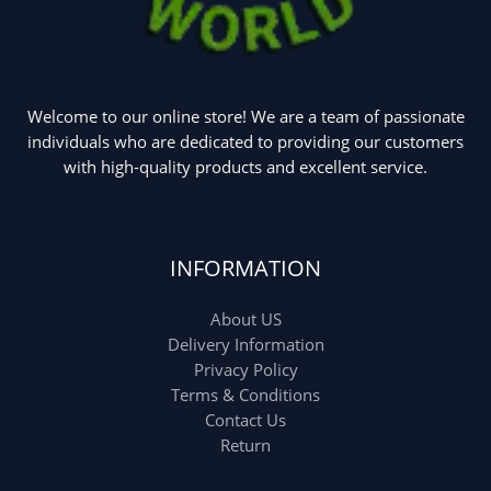
Welcome to our online store! We are a team of passionate
individuals who are dedicated to providing our customers
with high-quality products and excellent service.
INFORMATION
About US
Delivery Information
Privacy Policy
Terms & Conditions
Contact Us
Return