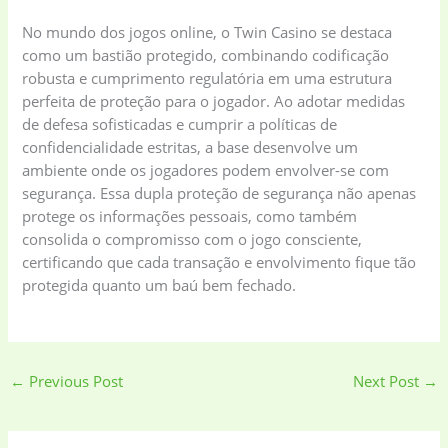
No mundo dos jogos online, o Twin Casino se destaca
como um bastião protegido, combinando codificação
robusta e cumprimento regulatória em uma estrutura
perfeita de proteção para o jogador. Ao adotar medidas
de defesa sofisticadas e cumprir a políticas de
confidencialidade estritas, a base desenvolve um
ambiente onde os jogadores podem envolver-se com
segurança. Essa dupla proteção de segurança não apenas
protege os informações pessoais, como também
consolida o compromisso com o jogo consciente,
certificando que cada transação e envolvimento fique tão
protegida quanto um baú bem fechado.
←
Previous Post
Next Post
→