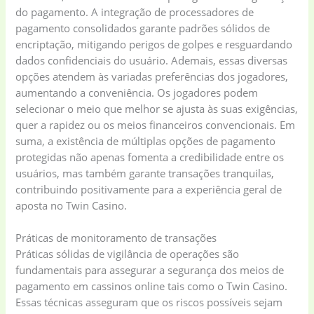
do pagamento. A integração de processadores de
pagamento consolidados garante padrões sólidos de
encriptação, mitigando perigos de golpes e resguardando
dados confidenciais do usuário. Ademais, essas diversas
opções atendem às variadas preferências dos jogadores,
aumentando a conveniência. Os jogadores podem
selecionar o meio que melhor se ajusta às suas exigências,
quer a rapidez ou os meios financeiros convencionais. Em
suma, a existência de múltiplas opções de pagamento
protegidas não apenas fomenta a credibilidade entre os
usuários, mas também garante transações tranquilas,
contribuindo positivamente para a experiência geral de
Baby
(5)
Bathroom
aposta no Twin Casino.
Appliances
(19)
Práticas de monitoramento de transações
Práticas sólidas de vigilância de operações são
Electronics
(6)
Gadget Accessories
fundamentais para assegurar a segurança dos meios de
(33)
pagamento em cassinos online tais como o Twin Casino.
Essas técnicas asseguram que os riscos possíveis sejam