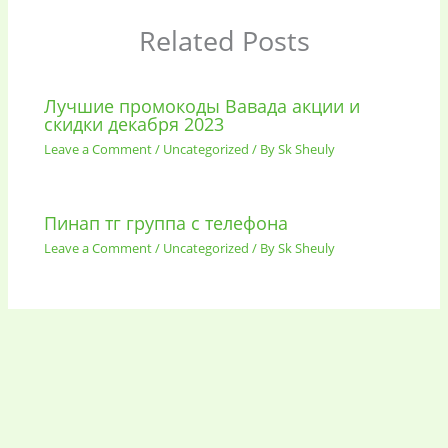
Related Posts
Лучшие промокоды Вавада акции и
скидки декабря 2023
Leave a Comment
/
Uncategorized
/ By
Sk Sheuly
Пинап тг группа с телефона
Leave a Comment
/
Uncategorized
/ By
Sk Sheuly