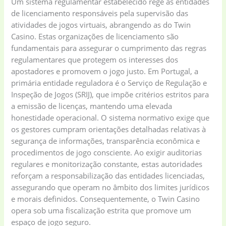
Um sistema regulamentar estabelecido rege as entidades
de licenciamento responsáveis pela supervisão das
atividades de jogos virtuais, abrangendo as do Twin
Casino. Estas organizações de licenciamento são
fundamentais para assegurar o cumprimento das regras
regulamentares que protegem os interesses dos
apostadores e promovem o jogo justo. Em Portugal, a
primária entidade reguladora é o Serviço de Regulação e
Inspeção de Jogos (SRIJ), que impõe critérios estritos para
a emissão de licenças, mantendo uma elevada
honestidade operacional. O sistema normativo exige que
os gestores cumpram orientações detalhadas relativas à
segurança de informações, transparência econômica e
procedimentos de jogo consciente. Ao exigir auditorias
regulares e monitorização constante, estas autoridades
reforçam a responsabilização das entidades licenciadas,
assegurando que operam no âmbito dos limites jurídicos
e morais definidos. Consequentemente, o Twin Casino
opera sob uma fiscalização estrita que promove um
espaço de jogo seguro.