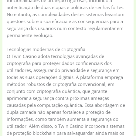
funcionalidades de proteção rigorosas, incluindo a
autenticação de duas etapas e políticas de senhas fortes.
No entanto, as complexidades destes sistemas levantam
questões sobre a sua eficácia e as consequências para a
segurança dos usuários num contexto regulamentar em
permanente evolução.
Tecnologias modernas de criptografia
O Twin Casino adota tecnologias avançadas de
criptografia para proteger dados confidenciais dos
utilizadores, assegurando privacidade e segurança em
todas as suas operações digitais. A plataforma emprega
métodos robustos de criptografia convencional, em
conjunto com criptografia quântica, que garante
aprimorar a segurança contra próximas ameaças
causadas pela computação quântica. Essa abordagem de
dupla camada não apenas fortalece a proteção de
informações, como também aumenta a segurança do
utilizador. Além disso, o Twin Casino incorpora sistemas
de proteção blockchain para salvaguardar ainda mais os