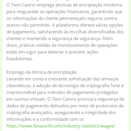
O Twin Casino emprega técnicas de encriptação moderna
para resguardar as operações financeiras, garantindo que
os informações do cliente permaneçam seguros contra
acesso não permitido. A plataforma oferece várias opções
de pagamento, satisfazendo às escolhas diversificadas dos
clientes e mantendo a segurança da segurança. Além
disso, práticas sólidas de monitoramento de operações
estão em vigor para detectar e prevenir ações
fraudulentas.
Emprego da técnica de encriptação
Levando em conta a crescente sofisticação das ameaças
cibernéticas, a adoção de tecnologia de criptografia forte é
imprescindível para métodos de pagamento protegidos
em casinos virtuais. O Twin Casino prioriza a segurança de
dados de pagamento delicados por meio de protocolos de
criptografia avançados, assegurando a integridade dos
informações e a conformidade com os
https://www.ibisworld.com/industry-statistics/wages/