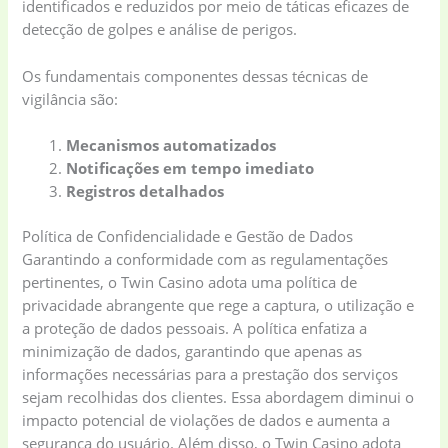
identificados e reduzidos por meio de táticas eficazes de
gadget-accessories
Health & Beauty
detecção de golpes e análise de perigos.
(2)
(6)
Os fundamentais componentes dessas técnicas de
Home Appliances
Kids & Toys
(2)
vigilância são:
(52)
Mecanismos automatizados
Notificações em tempo imediato
Kitchen & Cooking
Kitchen and
Registros detalhados
(41)
cooking
(2)
Política de Confidencialidade e Gestão de Dados
Garantindo a conformidade com as regulamentações
Ladies Tote Bag
(5)
Mens Fashion
(4)
pertinentes, o Twin Casino adota uma política de
privacidade abrangente que rege a captura, o utilização e
Storage Bag
(6)
Three piece
(0)
a proteção de dados pessoais. A política enfatiza a
minimização de dados, garantindo que apenas as
informações necessárias para a prestação dos serviços
Uncategorized
(15)
Watches
(0)
sejam recolhidas dos clientes. Essa abordagem diminui o
impacto potencial de violações de dados e aumenta a
segurança do usuário. Além disso, o Twin Casino adota