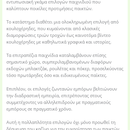
εντυπωσιακή γκάμα επιλογών παιχνιδιού που
καλύπτουν ποικίλες προτιμήσεις παικτών.
Το κατάστημα διαθέτει μια ολοκληρωμένη επιλογή από
κουλοχέρηδες, που κυμαίνονται από κλασικές
διαμορφώσεις τριών τροχών έως καινοτόμα βίντεο
κουλοχέρηδες με καθηλωτικά γραφικά και ιστορίες.
Τα επιτραπέζια παιχνίδια καταλαμβάνουν επίσης
σημαντικό χώρο, συμπεριλαμβανομένων διαφόρων
εκδοχών μπλακτζάκ, ρουλέτας και πόκερ, προσελκύοντας
τόσο πρωτάρηδες όσο και ειδικευμένους παίκτες.
Επιπλέον, οι επιλογές ζωντανών εμπόρων βελτιώνουν
την διαδραστική εμπειρία, επιτρέποντας στους
συμμετέχοντες να αλληλεπιδρούν με πραγματικούς
εμπόρους σε πραγματικό χρόνο.
Αυτή η πολλαπλότητα επιλογών όχι μόνο προωθεί τη
δέσμευση του καζίνο για την ευχαρίστηση των παικτών,