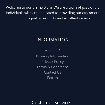
Welcome to our online store! We are a team of passionate
individuals who are dedicated to providing our customers
with high-quality products and excellent service.
INFORMATION
About US
Delivery Information
Privacy Policy
Terms & Conditions
Contact Us
Return
Customer Service