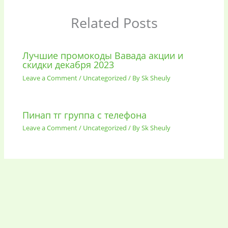
Related Posts
Лучшие промокоды Вавада акции и
скидки декабря 2023
Leave a Comment
/
Uncategorized
/ By
Sk Sheuly
Пинап тг группа с телефона
Leave a Comment
/
Uncategorized
/ By
Sk Sheuly