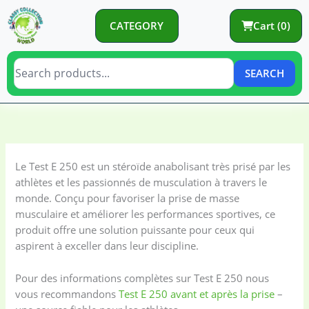
Skip
to
CATEGORY
Cart (0)
content
SEARCH
C
C
a
a
t
t
Le Test E 250 est un stéroïde anabolisant très prisé par les
e
e
athlètes et les passionnés de musculation à travers le
g
g
monde. Conçu pour favoriser la prise de masse
o
o
musculaire et améliorer les performances sportives, ce
produit offre une solution puissante pour ceux qui
r
r
aspirent à exceller dans leur discipline.
y
i
e
Pour des informations complètes sur Test E 250 nous
s
vous recommandons
Test E 250 avant et après la prise
–