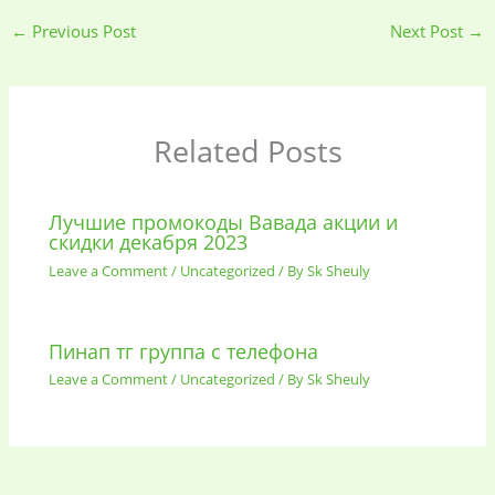
←
Previous Post
Next Post
→
Baby
(5)
Bathroom
Related Posts
Appliances
(19)
Electronics
(6)
Gadget Accessories
Лучшие промокоды Вавада акции и
скидки декабря 2023
(33)
Leave a Comment
/
Uncategorized
/ By
Sk Sheuly
gadget-accessories
Health & Beauty
(2)
(6)
Пинап тг группа с телефона
Leave a Comment
/
Uncategorized
/ By
Sk Sheuly
Home Appliances
Kids & Toys
(2)
(52)