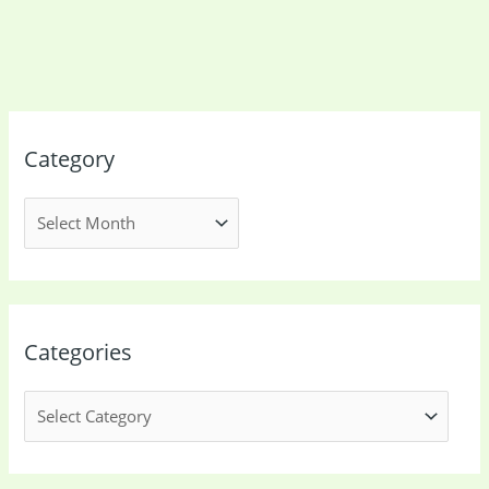
Kitchen & Cooking
Kitchen and
(41)
cooking
(2)
Ladies Tote Bag
(5)
Mens Fashion
(4)
Category
Storage Bag
(6)
Three piece
(0)
Uncategorized
(15)
Watches
(0)
Women's bag
(8)
Womens Fashion
(5)
Categories