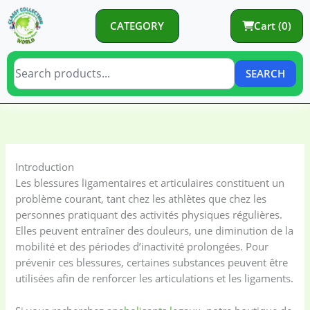
Skip
to
CATEGORY
Cart (0)
content
SEARCH
C
C
a
a
t
t
Introduction
e
e
Les blessures ligamentaires et articulaires constituent un
g
g
problème courant, tant chez les athlètes que chez les
o
o
personnes pratiquant des activités physiques régulières.
Elles peuvent entraîner des douleurs, une diminution de la
r
r
mobilité et des périodes d’inactivité prolongées. Pour
y
i
prévenir ces blessures, certaines substances peuvent être
e
utilisées afin de renforcer les articulations et les ligaments.
s