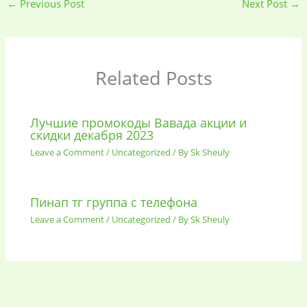
←
Previous Post
Next Post
→
Baby
(5)
Bathroom
Related Posts
Appliances
(19)
Лучшие промокоды Вавада акции и
Electronics
(6)
Gadget Accessories
скидки декабря 2023
(33)
Leave a Comment
/
Uncategorized
/ By
Sk Sheuly
gadget-accessories
Health & Beauty
Пинап тг группа с телефона
(2)
(6)
Leave a Comment
/
Uncategorized
/ By
Sk Sheuly
Home Appliances
Kids & Toys
(2)
(52)
Kitchen & Cooking
Kitchen and