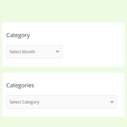
(41)
cooking
(2)
Ladies Tote Bag
(5)
Mens Fashion
(4)
Category
Storage Bag
(6)
Three piece
(0)
Uncategorized
(15)
Watches
(0)
Women's bag
(8)
Womens Fashion
(5)
Categories