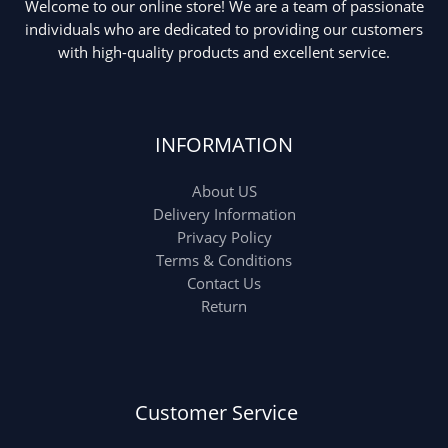
Welcome to our online store! We are a team of passionate
individuals who are dedicated to providing our customers
with high-quality products and excellent service.
INFORMATION
About US
Delivery Information
Privacy Policy
Terms & Conditions
Contact Us
Return
Customer Service