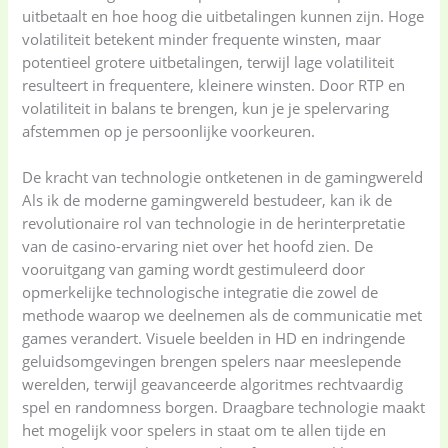
gadget-accessories
Health & Beauty
uitbetaalt en hoe hoog die uitbetalingen kunnen zijn. Hoge
(2)
(6)
volatiliteit betekent minder frequente winsten, maar
potentieel grotere uitbetalingen, terwijl lage volatiliteit
resulteert in frequentere, kleinere winsten. Door RTP en
Home Appliances
Kids & Toys
(2)
volatiliteit in balans te brengen, kun je je spelervaring
(52)
afstemmen op je persoonlijke voorkeuren.
Kitchen & Cooking
Kitchen and
De kracht van technologie ontketenen in de gamingwereld
(41)
cooking
(2)
Als ik de moderne gamingwereld bestudeer, kan ik de
revolutionaire rol van technologie in de herinterpretatie
van de casino-ervaring niet over het hoofd zien. De
Ladies Tote Bag
(5)
Mens Fashion
(4)
vooruitgang van gaming wordt gestimuleerd door
opmerkelijke technologische integratie die zowel de
methode waarop we deelnemen als de communicatie met
Storage Bag
(6)
Three piece
(0)
games verandert. Visuele beelden in HD en indringende
geluidsomgevingen brengen spelers naar meeslepende
Uncategorized
(15)
Watches
(0)
werelden, terwijl geavanceerde algoritmes rechtvaardig
spel en randomness borgen. Draagbare technologie maakt
het mogelijk voor spelers in staat om te allen tijde en
Women's bag
(8)
Womens Fashion