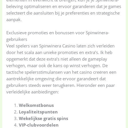
beleving optimaliseren en ervoor garanderen dat je games
selecteert die aansluiten bij je preferenties en strategische
aanpak.
Exclusieve promoties en bonussen voor Spinwinera-
gebruikers
Veel spelers van Spinwinera Casino laten zich verleiden
door het scala aan unieke promoties en extra’s. Ik heb
opgemerkt dat deze extra’s niet alleen de gameplay
verhogen, maar ook de kans op winst verhogen. De
tactische spelersstimulansen van het casino creëren een
aantrekkelijke omgeving die ervoor garandeert dat
gebruikers steeds weer terugkeren. Hieronder een paar
verleidelijke aanbiedingen:
Welkomstbonus
Loyaliteitspunten
Wekelijkse gratis spins
VIP-clubvoordelen