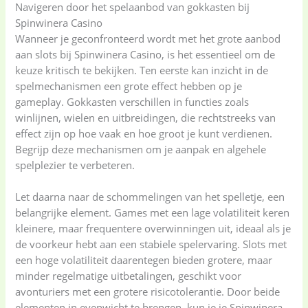
Navigeren door het spelaanbod van gokkasten bij
Spinwinera Casino
Wanneer je geconfronteerd wordt met het grote aanbod
aan slots bij Spinwinera Casino, is het essentieel om de
keuze kritisch te bekijken. Ten eerste kan inzicht in de
spelmechanismen een grote effect hebben op je
gameplay. Gokkasten verschillen in functies zoals
winlijnen, wielen en uitbreidingen, die rechtstreeks van
effect zijn op hoe vaak en hoe groot je kunt verdienen.
Begrijp deze mechanismen om je aanpak en algehele
spelplezier te verbeteren.
Let daarna naar de schommelingen van het spelletje, een
belangrijke element. Games met een lage volatiliteit keren
kleinere, maar frequentere overwinningen uit, ideaal als je
de voorkeur hebt aan een stabiele spelervaring. Slots met
een hoge volatiliteit daarentegen bieden grotere, maar
minder regelmatige uitbetalingen, geschikt voor
avonturiers met een grotere risicotolerantie. Door beide
elementen in evenwicht te brengen, kun je je Spinwinera-