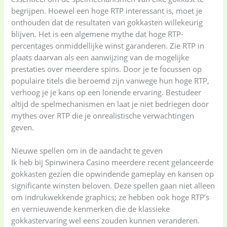
begrijpen. Hoewel een hoge RTP interessant is, moet je
onthouden dat de resultaten van gokkasten willekeurig
blijven. Het is een algemene mythe dat hoge RTP-
percentages onmiddellijke winst garanderen. Zie RTP in
plaats daarvan als een aanwijzing van de mogelijke
prestaties over meerdere spins. Door je te focussen op
populaire titels die beroemd zijn vanwege hun hoge RTP,
verhoog je je kans op een lonende ervaring. Bestudeer
altijd de spelmechanismen en laat je niet bedriegen door
mythes over RTP die je onrealistische verwachtingen
geven.
Nieuwe spellen om in de aandacht te geven
Ik heb bij Spinwinera Casino meerdere recent gelanceerde
gokkasten gezien die opwindende gameplay en kansen op
significante winsten beloven. Deze spellen gaan niet alleen
om indrukwekkende graphics; ze hebben ook hoge RTP’s
en vernieuwende kenmerken die de klassieke
gokkastervaring wel eens zouden kunnen veranderen.