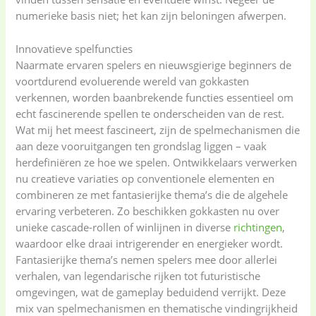
numerieke basis niet; het kan zijn beloningen afwerpen.
Innovatieve spelfuncties
Naarmate ervaren spelers en nieuwsgierige beginners de
voortdurend evoluerende wereld van gokkasten
verkennen, worden baanbrekende functies essentieel om
echt fascinerende spellen te onderscheiden van de rest.
Wat mij het meest fascineert, zijn de spelmechanismen die
aan deze vooruitgangen ten grondslag liggen – vaak
herdefiniëren ze hoe we spelen. Ontwikkelaars verwerken
nu creatieve variaties op conventionele elementen en
combineren ze met fantasierijke thema’s die de algehele
ervaring verbeteren. Zo beschikken gokkasten nu over
unieke cascade-rollen of winlijnen in diverse
richtingen
,
waardoor elke draai intrigerender en energieker wordt.
Fantasierijke thema’s nemen spelers mee door allerlei
verhalen, van legendarische rijken tot futuristische
omgevingen, wat de gameplay beduidend verrijkt. Deze
mix van spelmechanismen en thematische vindingrijkheid