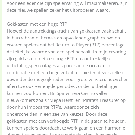
Voor eenieder die zijn spelervaring wil maximaliseren, zijn
deze nieuwe spellen zeker het uitproberen waard.
Gokkasten met een hoge RTP
Hoewel de aantrekkingskracht van gokkasten vaak schuilt
in hun vibrante thema’s en opvallende graphics, weten
ervaren spelers dat het Return to Player (RTP) percentage
de feitelijke waarde van een spel bepaalt. In mijn ervaring
zijn gokkasten met een hoge RTP en aantrekkelijke
uitbetalingspercentages als parels in de oceaan. In
combinatie met een hoge volatiliteit bieden deze spellen
opwindende mogelijkheden voor grote winsten, hoewel er
af en toe ook verlengde periodes zonder uitbetalingen
kunnen voorkomen. Bij Spinwinera Casino vallen
nieuwkomers zoals “Mega Heist” en “Pirate’s Treasure” op
door hun imposante RTP’s, waardoor ze zich
onderscheiden in een zee van keuzes. Door deze
gokkasten met een verhoogde RTP in de gaten te houden,
kunnen spelers doordacht te werk gaan en een harmonie
vinden tussen sensatie en eventuele winst. Negeer de