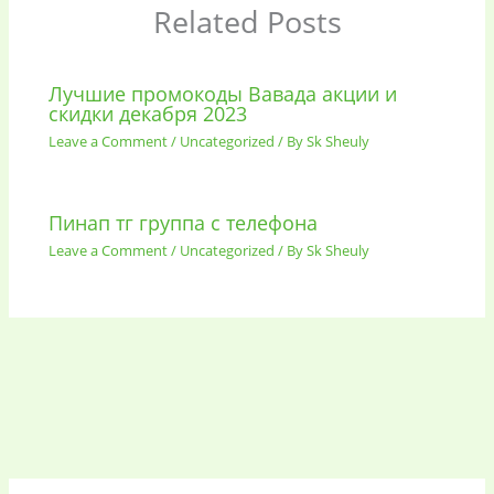
Related Posts
Лучшие промокоды Вавада акции и
скидки декабря 2023
Leave a Comment
/
Uncategorized
/ By
Sk Sheuly
Пинап тг группа с телефона
Leave a Comment
/
Uncategorized
/ By
Sk Sheuly