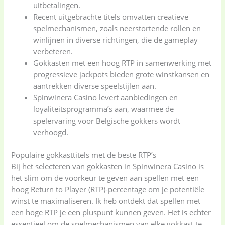
uitbetalingen.
Recent uitgebrachte titels omvatten creatieve
spelmechanismen, zoals neerstortende rollen en
winlijnen in diverse richtingen, die de gameplay
verbeteren.
Gokkasten met een hoog RTP in samenwerking met
progressieve jackpots bieden grote winstkansen en
aantrekken diverse speelstijlen aan.
Spinwinera Casino levert aanbiedingen en
loyaliteitsprogramma’s aan, waarmee de
spelervaring voor Belgische gokkers wordt
verhoogd.
Populaire gokkasttitels met de beste RTP’s
Bij het selecteren van gokkasten in Spinwinera Casino is
het slim om de voorkeur te geven aan spellen met een
hoog Return to Player (RTP)-percentage om je potentiële
winst te maximaliseren. Ik heb ontdekt dat spellen met
een hoge RTP je een pluspunt kunnen geven. Het is echter
essentieel om de spelmechanismen van elke gokkast te