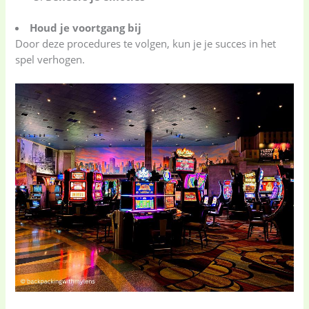
Houd je voortgang bij
Door deze procedures te volgen, kun je je succes in het
spel verhogen.