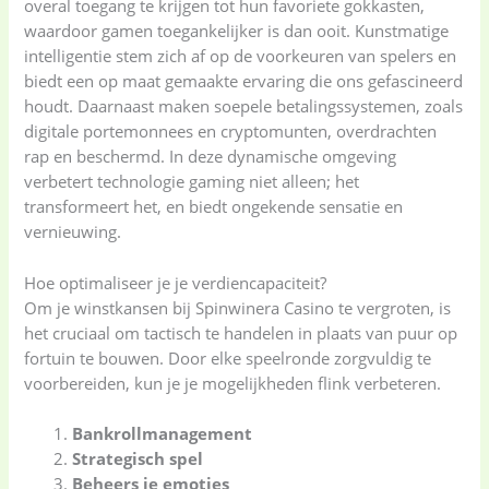
overal toegang te krijgen tot hun favoriete gokkasten,
(5)
waardoor gamen toegankelijker is dan ooit. Kunstmatige
intelligentie stem zich af op de voorkeuren van spelers en
biedt een op maat gemaakte ervaring die ons gefascineerd
houdt. Daarnaast maken soepele betalingssystemen, zoals
digitale portemonnees en cryptomunten, overdrachten
rap en beschermd. In deze dynamische omgeving
verbetert technologie gaming niet alleen; het
transformeert het, en biedt ongekende sensatie en
vernieuwing.
Hoe optimaliseer je je verdiencapaciteit?
Om je winstkansen bij Spinwinera Casino te vergroten, is
het cruciaal om tactisch te handelen in plaats van puur op
fortuin te bouwen. Door elke speelronde zorgvuldig te
voorbereiden, kun je je mogelijkheden flink verbeteren.
Bankrollmanagement
Strategisch spel
Beheers je emoties