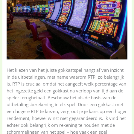
Het kiezen van het juiste gokkastspel hangt af van inzicht
in de uitbetalingen, met name waarom RTP, zo belangrijk
is. RTP is cruciaal omdat het aangeeft welk percentage van
Baby
(5)
Bathroom
Appliances
(19)
het ingezette geld een gokkast na verloop van tijd aan de
speler terugbetaalt. Beschouw het als de basis van de
uitbetalingsberekening in elk spel. Door een gokkast met
Electronics
(6)
Gadget Accessories
een hogere RTP te kiezen, vergroot je je kans op een hoger
(33)
rendement, hoewel winst niet gegarandeerd is. Ik vind het
echter ook belangrijk om rekening te houden met de
schommelingen van het spel – hoe vaak een spel