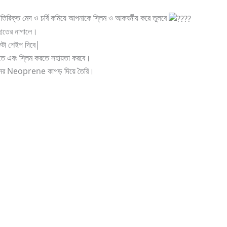
)
Gadget Accessories
(33)
ত মেদ ও চর্বি কমিয়ে আপনাকে স্লিম ও আকষর্নীয় করে তুলবে
 হাতের নাগালে।
sories
(2)
Health & Beauty
(6)
 একটা শেইপ দিবে|
াতে এবং স্লিম করতে সহায়তা করবে।
nces
(52)
Kids & Toys
(2)
ানের Neoprene কাপড় দিয়ে তৈরি।
oking
(41)
Kitchen and cooking
(2)
Bag
(5)
Mens Fashion
(4)
6)
Three piece
(0)
ed
(15)
Watches
(0)