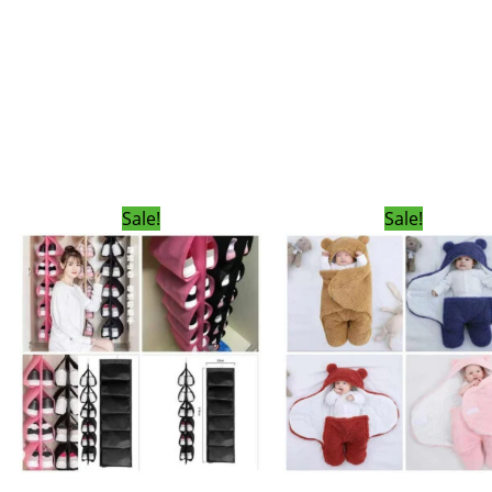
g
(8)
Womens Fashion
(5)
Original
Current
Original
Cur
Sale!
Sale!
price
price
price
pri
was:
is:
was:
is:
420.00৳ .
250.00৳ .
690.00৳ .
450.