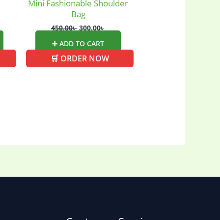
Mini Fashionable Shoulder
Bag
450.00
৳
300.00
৳
➕ ADD TO CART
🛒 ORDER NOW