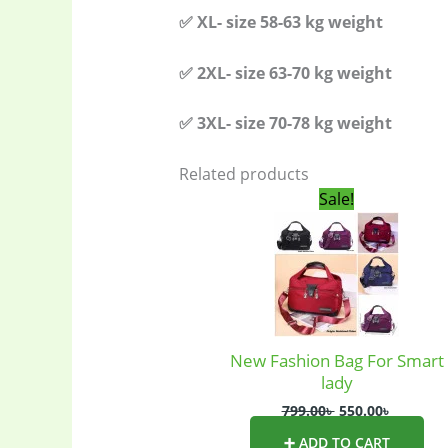
Women's ba
✅ XL- size 58-63 kg weight
✅ 2XL- size 63-70 kg weight
✅ 3XL- size 70-78 kg weight
Related products
Original
Current
Sale!
price
price
was:
is:
799.00৳ .
550.00৳ .
New Fashion Bag For Smart
lady
799.00
৳
550.00
৳
➕ ADD TO CART