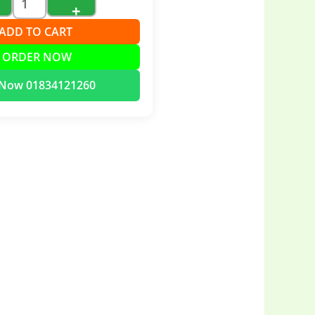
+
➕ ADD TO CART
 ORDER NOW
l Now 01834121260