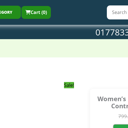
799.00৳ .
540.0
Co
Be
Cart (0)
EGORY
(W
qu
017783
Sale!
Women’s
Contr
799