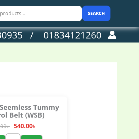
0৳ .
ntrol
lt
SEARCH
SB)
antity
30935 / 01834121260
 Seemless Tummy
ol Belt (WSB)
540.00
৳
.00
৳