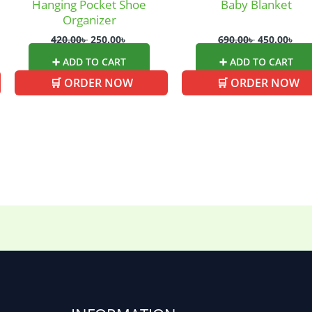
Hanging Pocket Shoe
Baby Blanket
Organizer
420.00
৳
250.00
৳
690.00
৳
450.00
৳
➕ ADD TO CART
➕ ADD TO CART
🛒 ORDER NOW
🛒 ORDER NOW