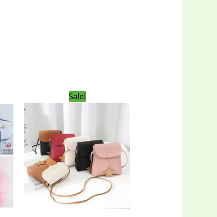
rent
Original
Current
Sale!
ce
price
price
was:
is:
00৳ .
450.00৳ .
300.00৳ .