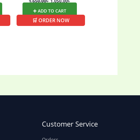
1,650.00
৳
1,050.00
৳
➕ ADD TO CART
🛒 ORDER NOW
Customer Service
Orders