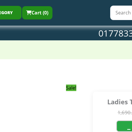
1,690.00৳ .
1,050
(B
qu
Cart (0)
EGORY
017783
Sale!
Ladies 
1,690
−