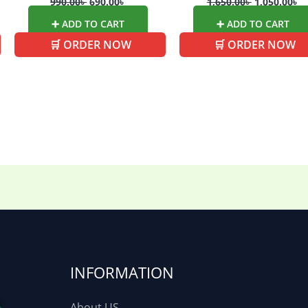
990.00
৳
690.00
৳
1,650.00
৳
1,050.00
৳
➕ ADD TO CART
➕ ADD TO CART
🛒 ORDER NOW
🛒 ORDER NOW
INFORMATION
About US