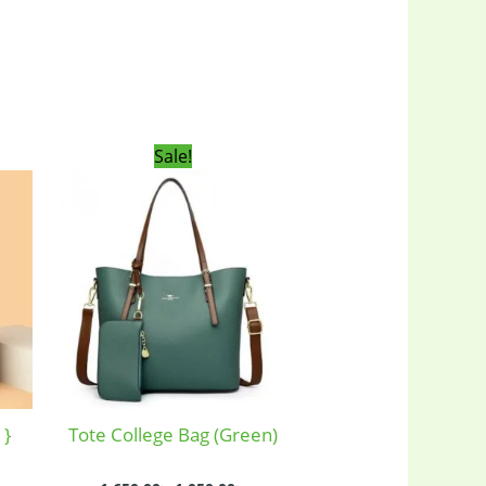
urrent
Original
Current
Sale!
ice
price
price
:
was:
is:
050.00৳ .
1,650.00৳ .
1,050.00৳ .
 }
Tote College Bag (Green)