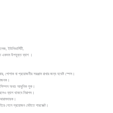
Bathroom Appliances
(19)
কলেজ, ইউনিভার্সিটি,
)
Gadget Accessories
(33)
ে একদম উপযুক্ত ব্যাগ ।
sories
(2)
Health & Beauty
(6)
বার, পোশাক বা প্রয়োজনীয় সরঞ্জাম রাখার জন্য যথেষ্ট স্পেস।
িধাজনক।
nces
(52)
Kids & Toys
(2)
তো সিম্পল অথচ আধুনিক লুক।
করলেও ব্যাগ থাকবে নিরাপদ।
্য আরামদায়ক।
oking
(41)
Kitchen and cooking
(2)
 বাইরে গেলে প্রয়োজন মেটাতে পারফেক্ট।