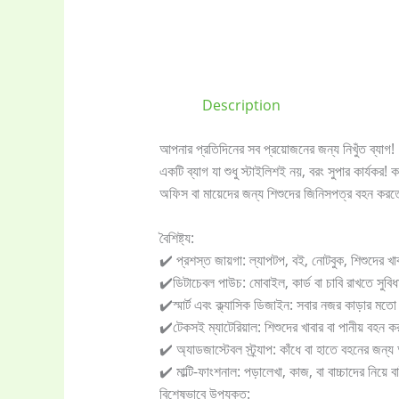
Description
Baby
(5)
আপনার প্রতিদিনের সব প্রয়োজনের জন্য নিখুঁত ব্যাগ!
একটি ব্যাগ যা শুধু স্টাইলিশই নয়, বরং সুপার কার্যকর! 
Electronics
(6
অফিস বা মায়েদের জন্য শিশুদের জিনিসপত্র বহন করত
বৈশিষ্ট্য:
gadget-acces
✔️ প্রশস্ত জায়গা: ল্যাপটপ, বই, নোটবুক, শিশুদের খা
✔️ডিটাচেবল পাউচ: মোবাইল, কার্ড বা চাবি রাখতে সুব
Home Applia
✔️স্মার্ট এবং ক্ল্যাসিক ডিজাইন: সবার নজর কাড়ার ম
✔️টেকসই ম্যাটেরিয়াল: শিশুদের খাবার বা পানীয় বহন 
✔️ অ্যাডজাস্টেবল স্ট্র্যাপ: কাঁধে বা হাতে বহনের জন
Kitchen & Co
✔️ মাল্টি-ফাংশনাল: পড়ালেখা, কাজ, বা বাচ্চাদের নিয়ে
বিশেষভাবে উপযুক্ত: