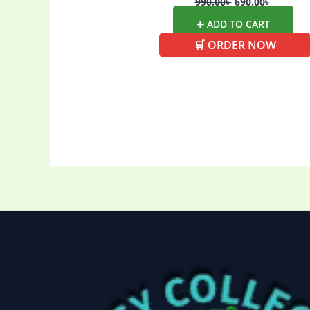
990.00
৳
690.00
৳
➕ ADD TO CART
🛒 ORDER NOW