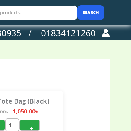
.00৳ .
lack)
antity
SEARCH
30935 / 01834121260
Tote Bag (Black)
1,050.00
৳
.00
৳
+