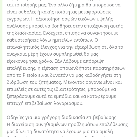
ταυτοποίησής μας. Ένα άλλο ζήτημα θα μπορούσε να
είναι οι θολές ή κακής ποιότητας μεταφορτώσεις
εγγράφων. Η αξιοποίηση σαφών εικόνων υψηλής
ανάλυσης μπορεί να βοηθήσει στην επιτάχυνση αυτής
της διαδικασίας. Ενδέχεται επίσης να συναντήσουμε
καθυστερήσεις λόγω ημιτελών εντύπων. Ο
επαναληπτικός έλεγχος για την εξακρίβωση ότι όλα τα
Baby
(5)
Bathroom
αναγκαία μέρη έχουν συμπληρωθεί θα μας
Appliances
(19)
εξοικονομήσει χρόνο. Εάν λάβουμε απόρριψη
επαλήθευσης, η εξέταση οποιωνδήποτε παρατηρήσεων
από το Pistolo είναι δυνατόν να μας καθοδηγήσει στη
Electronics
(6)
Gadget Accessories
διόρθωση του ζητήματος. Μένοντας οργανωμένοι και
(33)
επιμελείς σε αυτές τις ιδιαιτερότητες, μπορούμε να
ξεπεράσουμε αυτά τα εμπόδια και να καταφέρουμε
επιτυχή επιβεβαίωση λογαριασμού.
gadget-accessories
Health & Beauty
(2)
(6)
Οδηγίες για μια γρήγορη διαδικασία επιβεβαίωσης
Η διαχείριση συνηθισμένων προβλημάτων επαλήθευσης
Home Appliances
Kids & Toys
(2)
μας δίνει τη δυνατότητα να έχουμε μια πιο ομαλή