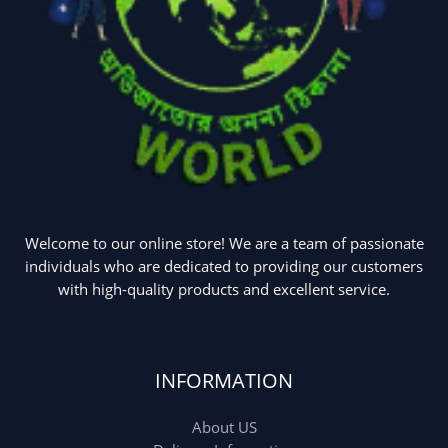
Welcome to our online store! We are a team of passionate
individuals who are dedicated to providing our customers
with high-quality products and excellent service.
INFORMATION
About US