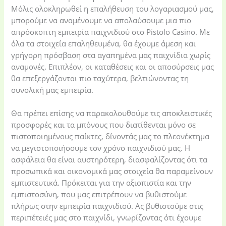
Μόλις ολοκληρωθεί η επαλήθευση του λογαριασμού μας,
μπορούμε να αναμένουμε να απολαύσουμε μια πιο
απρόσκοπτη εμπειρία παιχνιδιού στο Pistolo Casino. Με
όλα τα στοιχεία επαληθευμένα, θα έχουμε άμεση και
γρήγορη πρόσβαση στα αγαπημένα μας παιχνίδια χωρίς
αναμονές. Επιπλέον, οι καταθέσεις και οι αποσύρσεις μας
θα επεξεργάζονται πιο ταχύτερα, βελτιώνοντας τη
συνολική μας εμπειρία.
Θα πρέπει επίσης να παρακολουθούμε τις αποκλειστικές
προσφορές και τα μπόνους που διατίθενται μόνο σε
πιστοποιημένους παίκτες, δίνοντάς μας το πλεονέκτημα
να μεγιστοποιήσουμε τον χρόνο παιχνιδιού μας. Η
ασφάλεια θα είναι αυστηρότερη, διασφαλίζοντας ότι τα
προσωπικά και οικονομικά μας στοιχεία θα παραμείνουν
εμπιστευτικά. Πρόκειται για την αξιοπιστία και την
εμπιστοσύνη, που μας επιτρέπουν να βυθιστούμε
πλήρως στην εμπειρία παιχνιδιού. Ας βυθιστούμε στις
περιπέτειές μας στο παιχνίδι, γνωρίζοντας ότι έχουμε