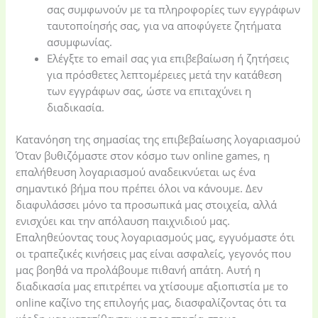
σας συμφωνούν με τα πληροφορίες των εγγράφων
ταυτοποίησής σας, για να αποφύγετε ζητήματα
ασυμφωνίας.
Ελέγξτε το email σας για επιβεβαίωση ή ζητήσεις
για πρόσθετες λεπτομέρειες μετά την κατάθεση
των εγγράφων σας, ώστε να επιταχύνει η
διαδικασία.
Κατανόηση της σημασίας της επιβεβαίωσης λογαριασμού
Όταν βυθιζόμαστε στον κόσμο των online games, η
επαλήθευση λογαριασμού αναδεικνύεται ως ένα
σημαντικό βήμα που πρέπει όλοι να κάνουμε. Δεν
διαφυλάσσει μόνο τα προσωπικά μας στοιχεία, αλλά
ενισχύει και την απόλαυση παιχνιδιού μας.
Επαληθεύοντας τους λογαριασμούς μας, εγγυόμαστε ότι
οι τραπεζικές κινήσεις μας είναι ασφαλείς, γεγονός που
μας βοηθά να προλάβουμε πιθανή απάτη. Αυτή η
διαδικασία μας επιτρέπει να χτίσουμε αξιοπιστία με το
online καζίνο της επιλογής μας, διασφαλίζοντας ότι τα