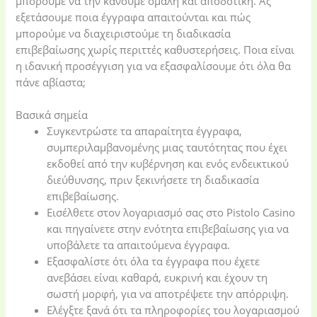
μπορούμε να την κάνουμε ομαλή και αποδοτική. Ας
εξετάσουμε ποια έγγραφα απαιτούνται και πώς
μπορούμε να διαχειριστούμε τη διαδικασία
επιβεβαίωσης χωρίς περιττές καθυστερήσεις. Ποια είναι
η ιδανική προσέγγιση για να εξασφαλίσουμε ότι όλα θα
πάνε αβίαστα;
Βασικά σημεία
Συγκεντρώστε τα απαραίτητα έγγραφα,
συμπεριλαμβανομένης μιας ταυτότητας που έχει
εκδοθεί από την κυβέρνηση και ενός ενδεικτικού
διεύθυνσης, πριν ξεκινήσετε τη διαδικασία
επιβεβαίωσης.
Εισέλθετε στον λογαριασμό σας στο Pistolo Casino
και πηγαίνετε στην ενότητα επιβεβαίωσης για να
υποβάλετε τα απαιτούμενα έγγραφα.
Εξασφαλίστε ότι όλα τα έγγραφα που έχετε
ανεβάσει είναι καθαρά, ευκρινή και έχουν τη
σωστή μορφή, για να αποτρέψετε την απόρριψη.
Ελέγξτε ξανά ότι τα πληροφορίες του λογαριασμού