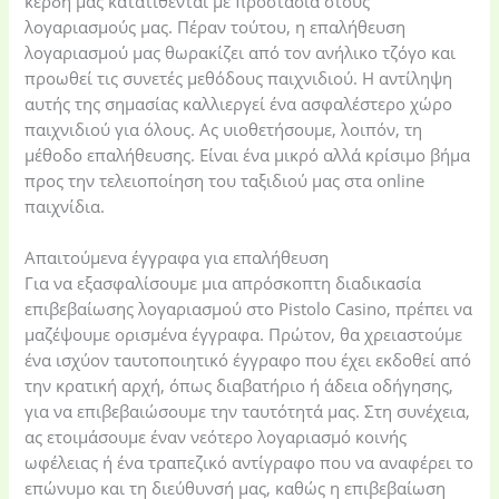
κέρδη μας κατατίθενται με προστασία στους
λογαριασμούς μας. Πέραν τούτου, η επαλήθευση
λογαριασμού μας θωρακίζει από τον ανήλικο τζόγο και
προωθεί τις συνετές μεθόδους παιχνιδιού. Η αντίληψη
αυτής της σημασίας καλλιεργεί ένα ασφαλέστερο χώρο
παιχνιδιού για όλους. Ας υιοθετήσουμε, λοιπόν, τη
μέθοδο επαλήθευσης. Είναι ένα μικρό αλλά κρίσιμο βήμα
προς την τελειοποίηση του ταξιδιού μας στα online
παιχνίδια.
Απαιτούμενα έγγραφα για επαλήθευση
Για να εξασφαλίσουμε μια απρόσκοπτη διαδικασία
επιβεβαίωσης λογαριασμού στο Pistolo Casino, πρέπει να
μαζέψουμε ορισμένα έγγραφα. Πρώτον, θα χρειαστούμε
ένα ισχύον ταυτοποιητικό έγγραφο που έχει εκδοθεί από
την κρατική αρχή, όπως διαβατήριο ή άδεια οδήγησης,
για να επιβεβαιώσουμε την ταυτότητά μας. Στη συνέχεια,
ας ετοιμάσουμε έναν νεότερο λογαριασμό κοινής
ωφέλειας ή ένα τραπεζικό αντίγραφο που να αναφέρει το
επώνυμο και τη διεύθυνσή μας, καθώς η επιβεβαίωση