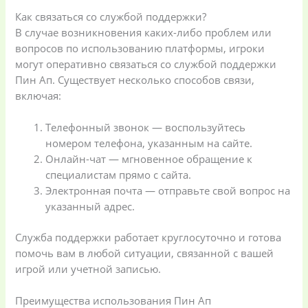
Как связаться со службой поддержки?
В случае возникновения каких-либо проблем или
вопросов по использованию платформы, игроки
могут оперативно связаться со службой поддержки
Пин Ап. Существует несколько способов связи,
включая:
Телефонный звонок — воспользуйтесь
номером телефона, указанным на сайте.
Онлайн-чат — мгновенное обращение к
специалистам прямо с сайта.
Электронная почта — отправьте свой вопрос на
указанный адрес.
Служба поддержки работает круглосуточно и готова
помочь вам в любой ситуации, связанной с вашей
игрой или учетной записью.
Преимущества использования Пин Ап