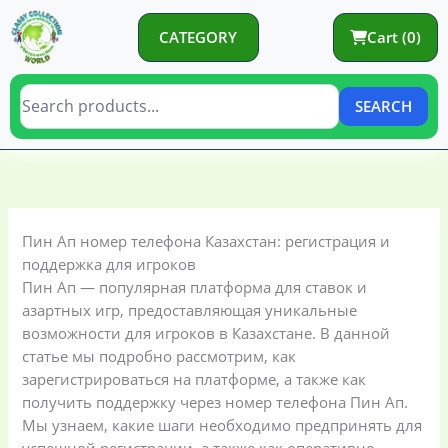
Skip
to
CATEGORY
Cart (0)
content
SEARCH
C
C
a
a
t
t
Пин Ап номер телефона Казахстан: регистрация и
e
e
поддержка для игроков
g
g
Пин Ап — популярная платформа для ставок и
o
o
азартных игр, предоставляющая уникальные
возможности для игроков в Казахстане. В данной
r
r
статье мы подробно рассмотрим, как
y
i
зарегистрироваться на платформе, а также как
e
получить поддержку через номер телефона Пин Ап.
s
Мы узнаем, какие шаги необходимо предпринять для