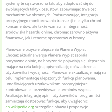
systemy te są stworzono tak, aby adaptować się do
ewoluujących taktyk oszustów, zapewniając trwałość
mechanizmów obronnych. Podsumowując, integracja
precyzyjnego monitorowania transakcji nie tylko chroni
konsumentów, ale także wzmacnia integralność
środowiska hazardu online, chroniąc zarówno aktywa
finansowe, jak i renomę operatorów w branży.
Planowane przyszłe ulepszenia Planera Wypłat
Chociaż aktualna wersja Planera Wypłat zebrała
pozytywne opinie, na horyzoncie pojawiają się ulepszenia
mające na celu kolejną optymalizację doświadczenia
użytkownika i wydajności. Planowane aktualizacje mają na
celu implementację ulepszonych funkcji planowania,
umożliwiających użytkownikom precyzyjniejsze
kontrolowanie i przewidywanie terminów wypłat.
Analizując integrację opinii użytkowników, programiści
zamierzają dostosować funkcje, aby uwzględnić
en.wikipedia.org
szczególne obawy i propozycje