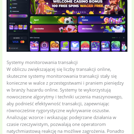
Systemy monitorowania transakcji
W obliczu zwiększającej się liczby transakcji online,
skuteczne systemy monitorowania transakcji stały się
konieczne w walce z przestępstwami i praniem pieniędzy
w branży hazardu online. Systemy te wykorzystują
nowoczesne algorytmy i techniki uczenia maszynowego,
aby podnieść efektywność transakcji, zapewniając
równocześnie rygorystyczne wykrywanie oszustw.
Analizując wzorce i wskazując podejrzane działania w
czasie rzeczywistym, pozwalają one operatorom
natychmiastową reakcję na możliwe zagrożenia. Ponadto