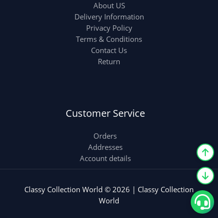
About US
Delivery Information
Privacy Policy
Terms & Conditions
Contact Us
Return
Customer Service
Orders
Addresses
Account details
Classy Collection World © 2026 | Classy Collection
World