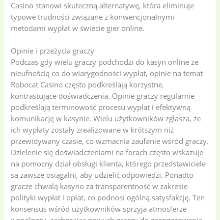
Casino stanowi skuteczną alternatywę, która eliminuje
typowe trudności związane z konwencjonalnymi
metodami wypłat w świecie gier online.
Opinie i przeżycia graczy
Podczas gdy wielu graczy podchodzi do kasyn online ze
nieufnością co do wiarygodności wypłat, opinie na temat
Robocat Casino często podkreślają korzystne,
kontrastujące doświadczenia. Opinie graczy regularnie
podkreślają terminowość procesu wypłat i efektywną
komunikację w kasynie. Wielu użytkowników zgłasza, że
ich wypłaty zostały zrealizowane w krótszym niż
przewidywany czasie, co wzmacnia zaufanie wśród graczy.
Dzielenie się doświadczeniami na forach często wskazuje
na pomocny dział obsługi klienta, którego przedstawiciele
są zawsze osiągalni, aby udzielić odpowiedzi. Ponadto
gracze chwalą kasyno za transparentność w zakresie
polityki wypłat i opłat, co podnosi ogólną satysfakcję. Ten
Baby
(5)
Bathroom
konsensus wśród użytkowników sprzyja atmosferze
Appliances
(19)