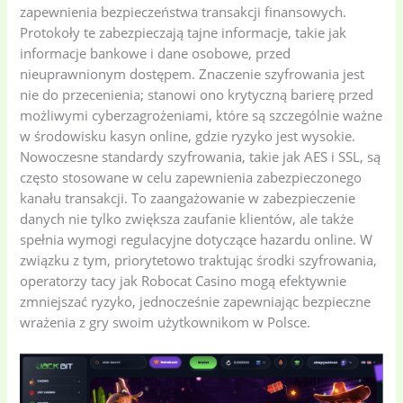
Storage Bag
(6)
Three piece
(0)
zapewnienia bezpieczeństwa transakcji finansowych.
Protokoły te zabezpieczają tajne informacje, takie jak
informacje bankowe i dane osobowe, przed
Uncategorized
(15)
Watches
(0)
nieuprawnionym dostępem. Znaczenie szyfrowania jest
nie do przecenienia; stanowi ono krytyczną barierę przed
możliwymi cyberzagrożeniami, które są szczególnie ważne
Women's bag
(8)
Womens Fashion
(5)
w środowisku kasyn online, gdzie ryzyko jest wysokie.
Nowoczesne standardy szyfrowania, takie jak AES i SSL, są
często stosowane w celu zapewnienia zabezpieczonego
kanału transakcji. To zaangażowanie w zabezpieczenie
danych nie tylko zwiększa zaufanie klientów, ale także
spełnia wymogi regulacyjne dotyczące hazardu online. W
związku z tym, priorytetowo traktując środki szyfrowania,
operatorzy tacy jak Robocat Casino mogą efektywnie
zmniejszać ryzyko, jednocześnie zapewniając bezpieczne
wrażenia z gry swoim użytkownikom w Polsce.