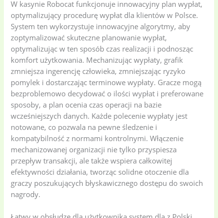
W kasynie Robocat funkcjonuje innowacyjny plan wypłat,
optymalizujący procedurę wypłat dla klientów w Polsce.
System ten wykorzystuje innowacyjne algorytmy, aby
zoptymalizować skuteczne planowanie wypłat,
optymalizując w ten sposób czas realizacji i podnosząc
komfort użytkowania. Mechanizując wypłaty, grafik
zmniejsza ingerencję człowieka, zmniejszając ryzyko
pomylek i dostarczając terminowe wypłaty. Gracze mogą
bezproblemowo decydować o ilości wypłat i preferowane
sposoby, a plan ocenia czas operacji na bazie
wcześniejszych danych. Każde polecenie wypłaty jest
notowane, co pozwala na pewne śledzenie i
kompatybilność z normami kontrolnymi. Włączenie
mechanizowanej organizacji nie tylko przyspiesza
przepływ transakcji, ale także wspiera całkowitej
efektywności działania, tworząc solidne otoczenie dla
graczy poszukujących błyskawicznego dostępu do swoich
nagrody.
Łatwy w obsłudze dla użytkownika system dla z Polski