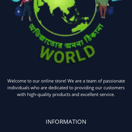
Welcome to our online store! We are a team of passionate
individuals who are dedicated to providing our customers
with high-quality products and excellent service.
INFORMATION