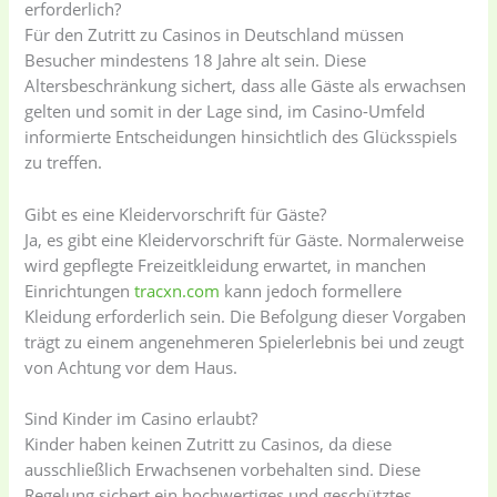
erforderlich?
Für den Zutritt zu Casinos in Deutschland müssen
Besucher mindestens 18 Jahre alt sein. Diese
Altersbeschränkung sichert, dass alle Gäste als erwachsen
gelten und somit in der Lage sind, im Casino-Umfeld
informierte Entscheidungen hinsichtlich des Glücksspiels
zu treffen.
Gibt es eine Kleidervorschrift für Gäste?
Ja, es gibt eine Kleidervorschrift für Gäste. Normalerweise
wird gepflegte Freizeitkleidung erwartet, in manchen
Einrichtungen
tracxn.com
kann jedoch formellere
Kleidung erforderlich sein. Die Befolgung dieser Vorgaben
trägt zu einem angenehmeren Spielerlebnis bei und zeugt
von Achtung vor dem Haus.
Sind Kinder im Casino erlaubt?
Kinder haben keinen Zutritt zu Casinos, da diese
ausschließlich Erwachsenen vorbehalten sind. Diese
Regelung sichert ein hochwertiges und geschütztes