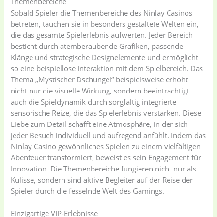
Themenbereiche
Sobald Spieler die Themenbereiche des Ninlay Casinos
betreten, tauchen sie in besonders gestaltete Welten ein,
die das gesamte Spielerlebnis aufwerten. Jeder Bereich
besticht durch atemberaubende Grafiken, passende
Klänge und strategische Designelemente und ermöglicht
so eine beispiellose Interaktion mit dem Spielbereich. Das
Thema „Mystischer Dschungel“ beispielsweise erhöht
nicht nur die visuelle Wirkung, sondern beeinträchtigt
auch die Spieldynamik durch sorgfältig integrierte
sensorische Reize, die das Spielerlebnis verstärken. Diese
Liebe zum Detail schafft eine Atmosphäre, in der sich
jeder Besuch individuell und aufregend anfühlt. Indem das
Ninlay Casino gewöhnliches Spielen zu einem vielfältigen
Abenteuer transformiert, beweist es sein Engagement für
Innovation. Die Themenbereiche fungieren nicht nur als
Kulisse, sondern sind aktive Begleiter auf der Reise der
Spieler durch die fesselnde Welt des Gamings.
Einzigartige VIP-Erlebnisse