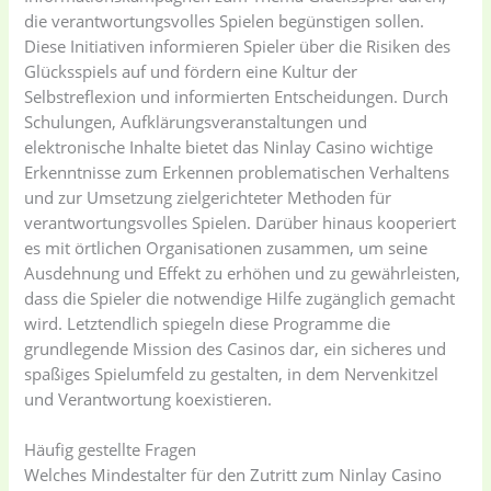
Uncategorized
(15)
Watches
(0)
die verantwortungsvolles Spielen begünstigen sollen.
Diese Initiativen informieren Spieler über die Risiken des
Glücksspiels auf und fördern eine Kultur der
Women's bag
(8)
Womens Fashion
Selbstreflexion und informierten Entscheidungen. Durch
(5)
Schulungen, Aufklärungsveranstaltungen und
elektronische Inhalte bietet das Ninlay Casino wichtige
Erkenntnisse zum Erkennen problematischen Verhaltens
und zur Umsetzung zielgerichteter Methoden für
verantwortungsvolles Spielen. Darüber hinaus kooperiert
es mit örtlichen Organisationen zusammen, um seine
Ausdehnung und Effekt zu erhöhen und zu gewährleisten,
dass die Spieler die notwendige Hilfe zugänglich gemacht
wird. Letztendlich spiegeln diese Programme die
grundlegende Mission des Casinos dar, ein sicheres und
spaßiges Spielumfeld zu gestalten, in dem Nervenkitzel
und Verantwortung koexistieren.
Häufig gestellte Fragen
Welches Mindestalter für den Zutritt zum Ninlay Casino