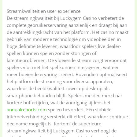
Streamkwaliteit en user experience
De streamingkwaliteit bij Luckygem Casino verbetert de
complete gebruikerservaring aanzienlijk en draagt bij aan
de aantrekkingskracht van het platform. Het casino maakt
gebruik van moderne technologie om videobeelden in
hoge definitie te leveren, waardoor spelers live dealer-
spellen kunnen spelen zonder storingen of
latentieproblemen. De vloeiende stream zorgt ervoor dat
spelers vlot met het spel kunnen interageren, wat een
meer boeiende ervaring creëert. Bovendien optimaliseert
het platform de streaming voor diverse apparaten,
waardoor de beeldkwaliteit zowel op desktop als
smartphone behouden blijft. Spelers melden merkbaar
kortere buffertijden, wat de voortgang tijdens het
annualreports.com
spelen bevordert. Een stabiele
internetverbinding versterkt dit effect, waardoor continue
deelname mogelijk is. Kortom, de superieure
streamingkwaliteit bij Luckygem Casino verhoogt de