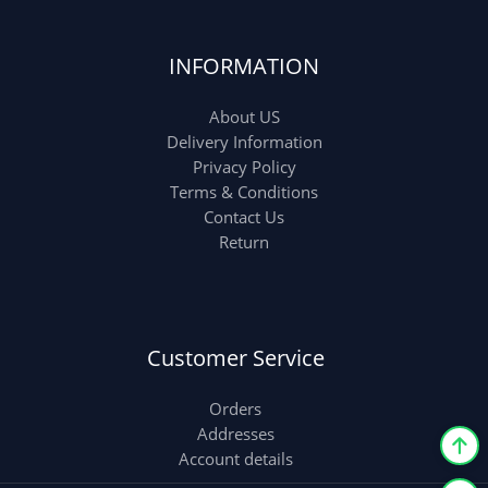
INFORMATION
About US
Delivery Information
Privacy Policy
Terms & Conditions
Contact Us
Return
Customer Service
Orders
Addresses
Account details