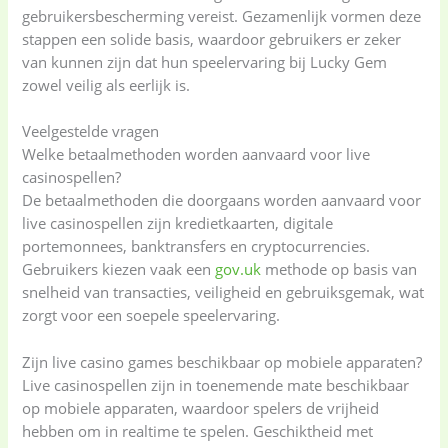
Baby
(5)
Bathroom
gebruikersbescherming vereist. Gezamenlijk vormen deze
Appliances
(19)
stappen een solide basis, waardoor gebruikers er zeker
van kunnen zijn dat hun speelervaring bij Lucky Gem
zowel veilig als eerlijk is.
Electronics
(6)
Gadget Accessories
(33)
Veelgestelde vragen
Welke betaalmethoden worden aanvaard voor live
casinospellen?
gadget-accessories
Health & Beauty
De betaalmethoden die doorgaans worden aanvaard voor
(2)
(6)
live casinospellen zijn kredietkaarten, digitale
portemonnees, banktransfers en cryptocurrencies.
Home Appliances
Kids & Toys
(2)
Gebruikers kiezen vaak een
gov.uk
methode op basis van
(52)
snelheid van transacties, veiligheid en gebruiksgemak, wat
zorgt voor een soepele speelervaring.
Kitchen & Cooking
Kitchen and
Zijn live casino games beschikbaar op mobiele apparaten?
(41)
cooking
(2)
Live casinospellen zijn in toenemende mate beschikbaar
op mobiele apparaten, waardoor spelers de vrijheid
hebben om in realtime te spelen. Geschiktheid met
Ladies Tote Bag
(5)
Mens Fashion
(4)