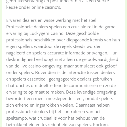
gebruikerservaring en positioneert het als een sterke
keuze onder online casino’s.
Ervaren dealers en wisselwerking met het spel
Professionele dealers spelen een cruciale rol in de game-
ervaring bij Luckygem Casino. Deze geschoolde
professionals beschikken over diepgaande kennis van hun
eigen spellen, waardoor de regels steeds worden
nageleefd en spelers accurate informatie ontvangen. Hun
deskundigheid verhoogt niet alleen de geloofwaardigheid
van de live casino-omgeving, maar stimuleert ook geloof
onder spelers. Bovendien is de interactie tussen dealers
en spelers essentieel; geëngageerde dealers gebruiken
chatfuncties om doeltreffend te communiceren en zo de
ervaring te op maat te maken. Deze levendige omgeving
bevordert een meer meeslepende sfeer, omdat spelers
zich erkend en ingetrokken voelen. Daarnaast helpen
professionele dealers bij het controleren van het
speltempo, wat cruciaal is voor het behoud van de
betrokkenheid en tevredenheid van spelers. Kortom,