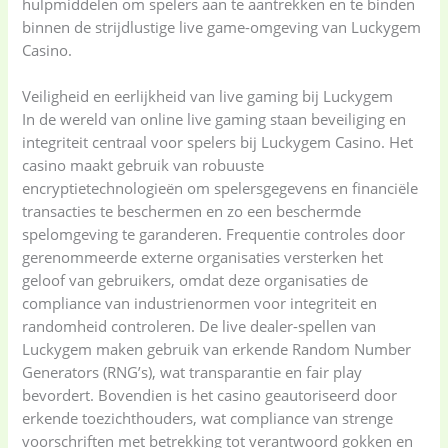
hulpmiddelen om spelers aan te aantrekken en te binden
binnen de strijdlustige live game-omgeving van Luckygem
Casino.
Veiligheid en eerlijkheid van live gaming bij Luckygem
In de wereld van online live gaming staan beveiliging en
integriteit centraal voor spelers bij Luckygem Casino. Het
casino maakt gebruik van robuuste
encryptietechnologieën om spelersgegevens en financiële
transacties te beschermen en zo een beschermde
spelomgeving te garanderen. Frequentie controles door
gerenommeerde externe organisaties versterken het
geloof van gebruikers, omdat deze organisaties de
compliance van industrienormen voor integriteit en
randomheid controleren. De live dealer-spellen van
Luckygem maken gebruik van erkende Random Number
Generators (RNG’s), wat transparantie en fair play
bevordert. Bovendien is het casino geautoriseerd door
erkende toezichthouders, wat compliance van strenge
voorschriften met betrekking tot verantwoord gokken en