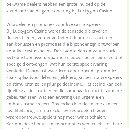
bekwame dealers hebben een grote invloed op de
standaard van de game-ervaring bij Luckygem Casino.
Voordelen en promoties voor live casinospelers
Bij Luckygem Casino wordt de sensatie die ervaren
dealers bieden, verder verbeterd door een assortiment
aan bonussen en promoties die bijzonder zijn ontworpen
voor live casinospelers. Deze voordelen omvatten vaak
welkomstbonussen, waarmee nieuwe spelers extra geld of
speelgeld ontvangen, wat hun eerste speelervaring
versterkt. Daarnaast waarderen doorlopende promoties
zoals oplaadvoordelen en geld-terug-acties trouwe spelers
en stimuleren ze langdurige deelname. Het casino kan ook
tijdelijke acties aanbieden die samenvallen met bijzondere
gebeurtenissen, wat een ervaring van urgentie en
enthousiasme creëert. Bovendien kan deelname aan een
loyaliteitsprogramma exclusieve voordelen bieden,
waardoor trouwe spelers nog meer winst behalen.
Kortom, deze bonussen en promoties werken als kostbare